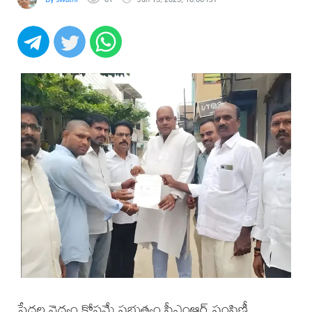
పేదల వైద్యం కోసమే ప్రభుత్వం సీఎంఆర్ పంపిణీ