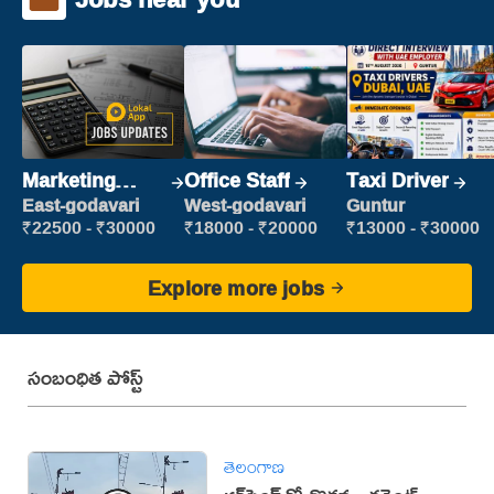
Marketing
Office Staff
Taxi Driver
Executive
East-godavari
West-godavari
Guntur
₹22500 - ₹30000
₹18000 - ₹20000
₹13000 - ₹30000
Explore more jobs
సంబంధిత పోస్ట్
తెలంగాణ