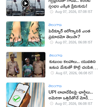
గర్ల్‌ఫ్రెండ్‌తో గొడవ.. కరెంట్
స్తంభం ఎక్కిన ప్రేమికుడు!
Aug 07, 2026, 07:08 IST
తెలంగాణ
పెడిక్యూర్ ఆరోగ్యానికి ఎంత
ప్రమాదమో తెలుసా?
Aug 07, 2026, 06:08 IST
తెలంగాణ
కుటుంబ కలహాలు.. యువతిని
ఇనుప మేకుతో కొట్టి చంపిన
తండ్రి
Aug 07, 2026, 06:08 IST
తెలంగాణ
UPI లావాదేవీలపై ఛార్జీలు..
అమెరికా ఒత్తిడితోనే మోడీ
సర్కార్‌ నిర్ణయం?
Aug 07, 2026, 06:08 IST