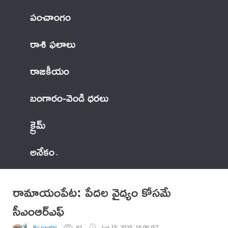
పంచాంగం
రాశి ఫలాలు
రాజకీయం
బంగారం-వెండి ధరలు
క్రైమ్
అనేకం
రామాయంపేట: పేదల వైద్యం కోసమే
సీఎంఆర్ఎఫ్
By swathi
61
Jun 15, 2025, 16:06 IST