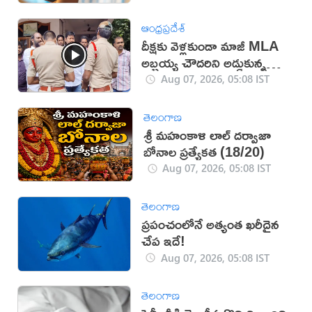
ఆంధ్రప్రదేశ్
దీక్షకు వెళ్లకుండా మాజీ MLA
అబ్బ‌య్య చౌద‌రిని అడ్డుకున్న
పోలీసులు (వీడియో)
Aug 07, 2026, 05:08 IST
తెలంగాణ
శ్రీ మహంకాళి లాల్ దర్వాజా
బోనాల ప్రత్యేకత (18/20)
Aug 07, 2026, 05:08 IST
తెలంగాణ
ప్రపంచంలోనే అత్యంత ఖరీదైన
చేప ఇదే!
Aug 07, 2026, 05:08 IST
తెలంగాణ