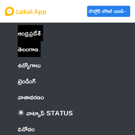
డౌన్లోడ్ లోకల్ యాప్
ఆంధ్రప్రదేశ్
తెలంగాణ
ఉద్యోగాలు
ట్రెండింగ్
వాతావరణం
🌟 వాట్సాప్ STATUS
వినోదం