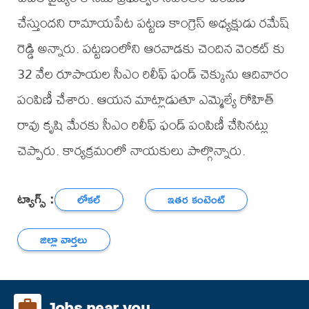
చేస్తుందని రామాయపేట పట్టణ కాంగ్రెస్ అధ్యక్షుడు రమేష్
రెడ్డి అన్నారు. పట్టణంలోని ఆరవాడకు చెందిన వెంకట్ కు
32 వేల రూపాయల సీఎం రిలీఫ్ ఫండ్ చెక్కును ఆదివారం
పంపిణీ చేశారు. ఆయన మాట్లాడుతూ ఎమ్మెల్యే రోహిత్
రావు కృషి మేరకు సీఎం రిలీఫ్ ఫండ్ పంపిణీ చేసినట్లు
చెప్పారు. కార్యక్రమంలో నాయకులు పాల్గొన్నారు.
ట్యాగ్స్ :
లోకల్
ఇతర కంటెంట్
జిల్లా వార్తలు
Jobs near you