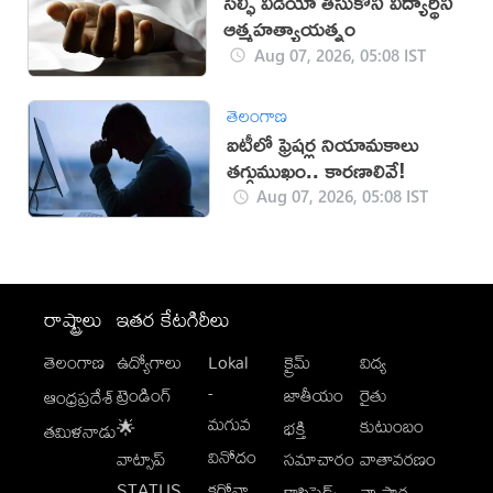
సెల్ఫీ వీడియో తీసుకొని విద్యార్థిని
ఆత్మహత్యాయత్నం
Aug 07, 2026, 05:08 IST
తెలంగాణ
ఐటీలో ఫ్రెషర్ల నియామకాలు
తగ్గుముఖం.. కారణాలివే!
Aug 07, 2026, 05:08 IST
రాష్ట్రాలు
ఇతర కేటగిరీలు
తెలంగాణ
ఉద్యోగాలు
Lokal
క్రైమ్
విద్య
-
ట్రెండింగ్
జాతీయం
రైతు
ఆంధ్రప్రదేశ్
మగువ
కుటుంబం
🌟
భక్తి
తమిళనాడు
వినోదం
వాట్సాప్
సమాచారం
వాతావరణం
STATUS
కరోనా
క్లాసిఫైడ్స్
వ్యాపార