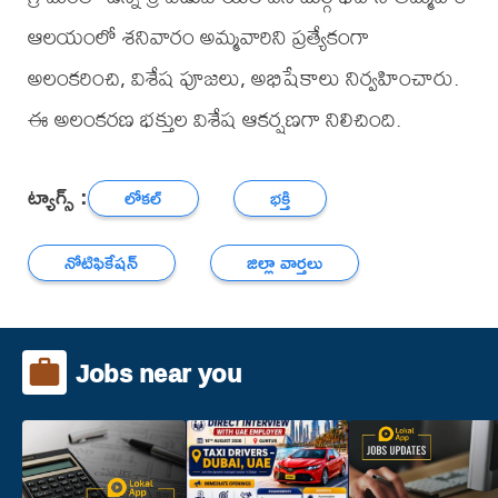
ఆలయంలో శనివారం అమ్మవారిని ప్రత్యేకంగా
అలంకరించి, విశేష పూజలు, అభిషేకాలు నిర్వహించారు.
ఈ అలంకరణ భక్తుల విశేష ఆకర్షణగా నిలిచింది.
ట్యాగ్స్ :
లోకల్
భక్తి
నోటిఫికేషన్
జిల్లా వార్తలు
Jobs near you