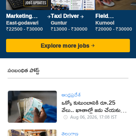
Marketing
Taxi Driver
Field
Executive
Marketing
East-godavari
Guntur
Kurnool
Executive
₹22500 - ₹30000
₹13000 - ₹30000
₹20000 - ₹30000
Explore more jobs
సంబంధిత పోస్ట్
ఆంధ్రప్రదేశ్
ఒక్కో కుటుంబానికి రూ.25
వేలు.. ఖాతాల్లో జ‌మ చేయ‌నున్న
ప్ర‌భుత్వం..!
Aug 06, 2026, 17:08 IST
తెలంగాణ