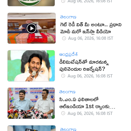
Aug 06, 2026, 16:08 IST
తెలంగాణ
గెట్ రెడీ విత్ మీ అంటూ.. ప్రధాని
మోదీ మరో ఇన్‌స్టా వీడియో
Aug 06, 2026, 16:08 IST
ఆంధ్రప్రదేశ్
డీలిమిటేషన్‌తో మారనున్న
పులివెందుల రిజర్వేషన్?
Aug 06, 2026, 16:08 IST
తెలంగాణ
సి.ఎం.ఏ ఫలితాలలో
ఆల్ఇండియా 1st ర్యాంకు
సాధించిన మాస్టర్‌మైండ్స్
Aug 06, 2026, 16:08 IST
తెలంగాణ