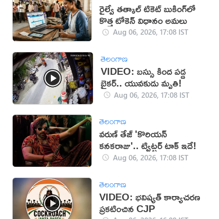
రైల్వే తత్కాల్ టికెట్ బుకింగ్‌లో
కొత్త టోకెన్ విధానం అమలు
Aug 06, 2026, 17:08 IST
తెలంగాణ
VIDEO: బస్సు కింద పడ్డ
బైకర్.. యువకుడు మృతి!
Aug 06, 2026, 17:08 IST
తెలంగాణ
వరుణ్ తేజ్ 'కొరియన్
కనకరాజు'.. ట్విట్టర్ టాక్ ఇదే!
Aug 06, 2026, 17:08 IST
తెలంగాణ
VIDEO: భవిష్యత్ కార్యాచరణ
ప్రకటించిన CJP