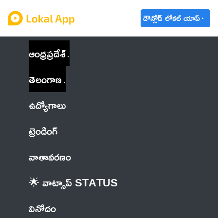
డౌన్లోడ్ లోకల్ యాప్
ఆంధ్రప్రదేశ్
తెలంగాణ
ఉద్యోగాలు
ట్రెండింగ్
వాతావరణం
🌟 వాట్సాప్ STATUS
వినోదం