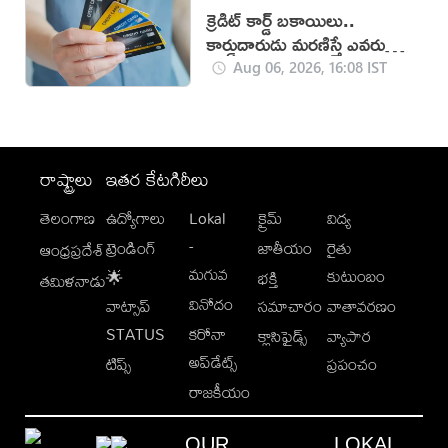
క్రెడిట్ కార్డ్ బకాయిలు..
కార్డుదారుడు మరణిస్తే ఎవరు
చెల్లిస్తారు?
Aug 06, 2026, 16:08 IST
రాష్ట్రాలు
ఇతర కేటగిరీలు
తెలంగాణ
ఉద్యోగాలు
Lokal
క్రైమ్
విద్య
-
ట్రెండింగ్
జాతీయం
రైతు
ఆంధ్రప్రదేశ్
మగువ
కుటుంబం
🌟
భక్తి
తమిళనాడు
వినోదం
వాట్సాప్
సమాచారం
వాతావరణం
STATUS
కరోనా
క్లాసిఫైడ్స్
వ్యాపార
అప్‌డేట్స్
టిప్స్
ప్రపంచం
రాజకీయం
OUR
LOKAL