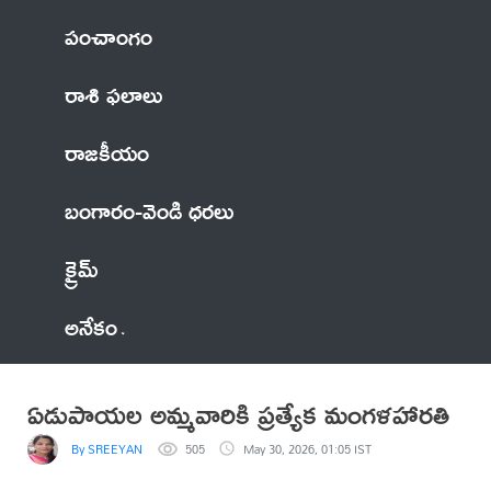
పంచాంగం
రాశి ఫలాలు
రాజకీయం
బంగారం-వెండి ధరలు
క్రైమ్
అనేకం
ఏడుపాయల అమ్మవారికి ప్రత్యేక మంగళహారతి
By SREEYAN
505
May 30, 2026, 01:05 IST