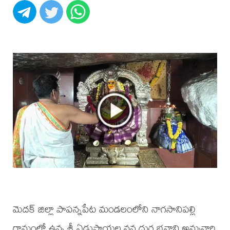
మెదక్ జిల్లా పాపన్నపేట మండలంలోని నాగసానిపల్లి
గ్రామంలో ఉన్న శ్రీ ఏడుపాయల వన దుర్గ భవాని అమ్మవారి