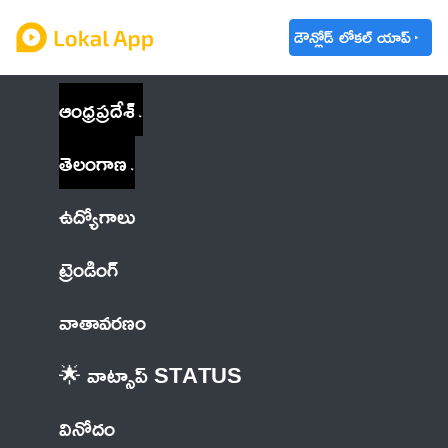
డౌన్లోడ్ లోకల్ యాప్
ఆంధ్రప్రదేశ్
తెలంగాణ
ఉద్యోగాలు
ట్రెండింగ్
వాతావరణం
🌟 వాట్సాప్ STATUS
వినోదం