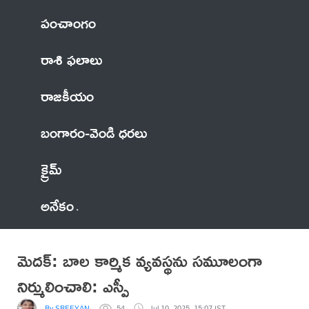
పంచాంగం
రాశి ఫలాలు
రాజకీయం
బంగారం-వెండి ధరలు
క్రైమ్
అనేకం
మెదక్: బాల కార్మిక వ్యవస్థను సమూలంగా
నిర్ములించాలి: ఎస్పీ
By SREEYAN
54
Jul 10, 2025, 15:07 IST