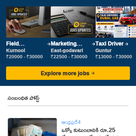
Field
Marketing
Taxi Driver
Marketing
Executive
Kurnool
East-godavari
Guntur
Executive
₹20000 - ₹30000
₹22500 - ₹30000
₹13000 - ₹30000
Explore more jobs
సంబంధిత పోస్ట్
ఆంధ్రప్రదేశ్
ఒక్కో కుటుంబానికి రూ.25