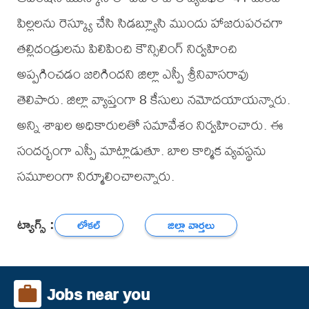
పిల్లలను రెస్క్యూ చేసి సిడబ్ల్యూసి ముందు హాజరుపరచగా
తల్లిదండ్రులను పిలిపించి కౌన్సిలింగ్ నిర్వహించి
అప్పగించడం జరిగిందని జిల్లా ఎస్పీ శ్రీనివాసరావు
తెలిపారు. జిల్లా వ్యాప్తంగా 8 కేసులు నమోదయాయన్నారు.
అన్ని శాఖల అధికారులతో సమావేశం నిర్వహించారు. ఈ
సందర్భంగా ఎస్పీ మాట్లాడుతూ. బాల కార్మిక వ్యవస్థను
సమూలంగా నిర్మూలించాలన్నారు.
ట్యాగ్స్ :
లోకల్
జిల్లా వార్తలు
Jobs near you