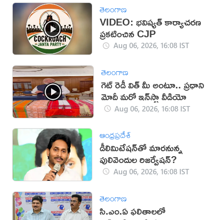
తెలంగాణ
VIDEO: భవిష్యత్ కార్యాచరణ
ప్రకటించిన CJP
Aug 06, 2026, 16:08 IST
తెలంగాణ
గెట్ రెడీ విత్ మీ అంటూ.. ప్రధాని
మోదీ మరో ఇన్‌స్టా వీడియో
Aug 06, 2026, 16:08 IST
ఆంధ్రప్రదేశ్
డీలిమిటేషన్‌తో మారనున్న
పులివెందుల రిజర్వేషన్?
Aug 06, 2026, 16:08 IST
తెలంగాణ
సి.ఎం.ఏ ఫలితాలలో