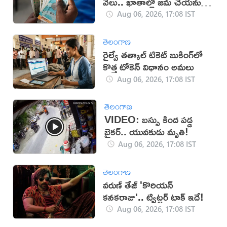
వేలు.. ఖాతాల్లో జ‌మ చేయ‌నున్న
ప్ర‌భుత్వం..!
Aug 06, 2026, 17:08 IST
తెలంగాణ
రైల్వే తత్కాల్ టికెట్ బుకింగ్‌లో
కొత్త టోకెన్ విధానం అమలు
Aug 06, 2026, 17:08 IST
తెలంగాణ
VIDEO: బస్సు కింద పడ్డ
బైకర్.. యువకుడు మృతి!
Aug 06, 2026, 17:08 IST
తెలంగాణ
వరుణ్ తేజ్ 'కొరియన్
కనకరాజు'.. ట్విట్టర్ టాక్ ఇదే!
Aug 06, 2026, 17:08 IST