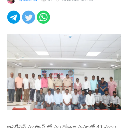
ఆపరేషన్ ముస్కాన్ లో పది రోజుల వ్యవధిలో 41 మంది