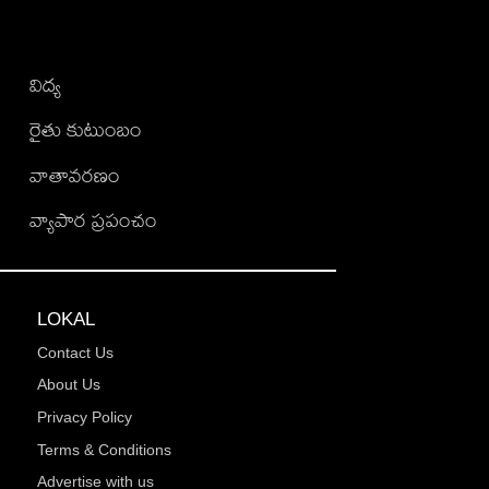
విద్య
రైతు కుటుంబం
వాతావరణం
వ్యాపార ప్రపంచం
LOKAL
Contact Us
About Us
Privacy Policy
Terms & Conditions
Advertise with us