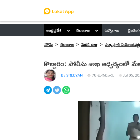
ఆంధ్రప్రదేశ్
తెలంగాణ
ఉద్యోగాలు
ట్రెండింగ్
హోమ్
తెలంగాణ
మెదక్ జిల్లా
నర్సాపూర్ నియోజకవర్గ
కొల్చారం: పోలీసు శాఖ ఆధ్వర్యంలో మే
By SREEYAN
76
చూసినవారు
Jul 05, 20