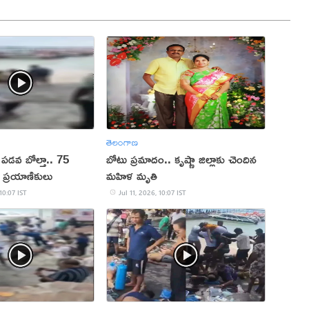
తెలంగాణ
పడవ బోల్తా.. 75
బోటు ప్రమాదం.. కృష్ణా జిల్లాకు చెందిన
 ప్రయాణికులు
మహిళ మృతి
 10:07 IST
Jul 11, 2026, 10:07 IST