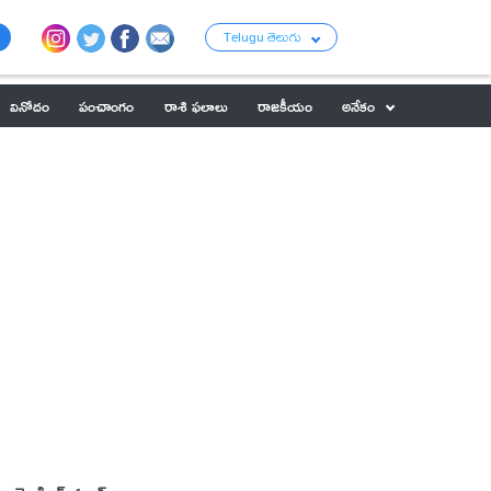
Telugu తెలుగు
వినోదం
పంచాంగం
రాశి ఫలాలు
రాజకీయం
అనేకం