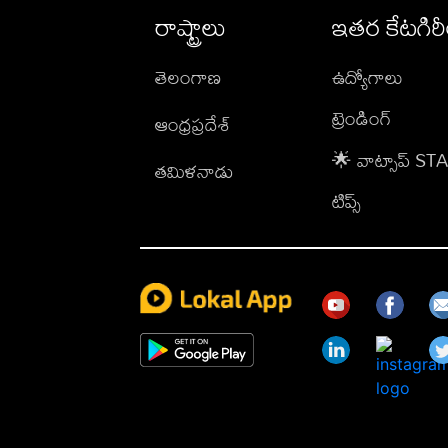
రాష్ట్రాలు
ఇతర కేటగిర
తెలంగాణ
ఉద్యోగాలు
ట్రెండింగ్
ఆంధ్రప్రదేశ్
🌟 వాట్సాప్ S
తమిళనాడు
టిప్స్