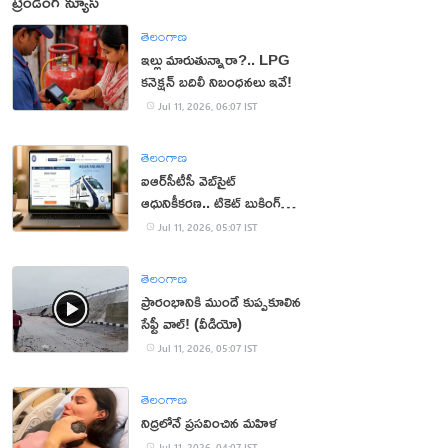
ట్రెండింగ్ న్యూస్
తెలంగాణ
ఇల్లు మారుతున్నారా?.. LPG
కనెక్షన్ బదిలీ నిబంధనలు ఇవే!
Jul 11, 2026, 06:07 IST
తెలంగాణ
ఐఆర్‌సీటీసీ వెబ్‌సైట్
ఆధునికీకరణ.. టికెట్ బుకింగ్
సులభతరం
Jul 11, 2026, 05:07 IST
తెలంగాణ
ప్రారంభానికి ముందే కుప్పకూలిన
సేఫ్టీ వాల్! (వీడియో)
Jul 11, 2026, 05:07 IST
తెలంగాణ
నిద్రలోనే ప్రసవించిన మహిళ
Jul 11, 2026, 04:07 IST