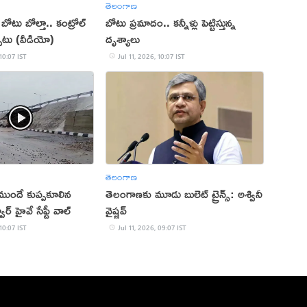
తెలంగాణ
 బోల్తా.. కంట్రోల్
బోటు ప్రమాదం.. కన్నీళ్లు పెట్టిస్తున్న
పాటు (వీడియో)
దృశ్యాలు
 10:07 IST
Jul 11, 2026, 10:07 IST
తెలంగాణ
 ముందే కుప్పకూలిన
తెలంగాణకు మూడు బులెట్ ట్రైన్స్: అశ్వినీ
ార్ హైవే సేఫ్టీ వాల్
వైష్ణవ్
 10:07 IST
Jul 11, 2026, 09:07 IST