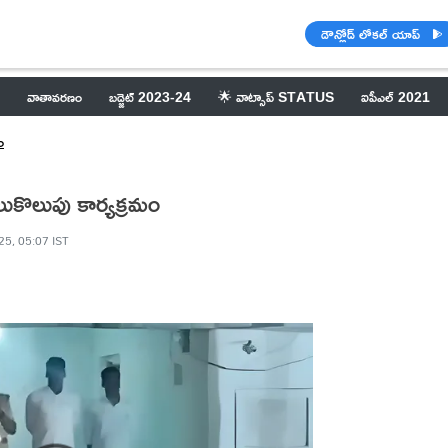
డౌన్లోడ్ లోకల్ యాప్
వాతావరణం
బడ్జెట్ 2023-24
🌟 వాట్సాప్ STATUS
ఐపీఎల్ 2021
ం
లుకొలుపు కార్యక్రమం
25, 05:07 IST