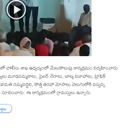
లో పోలీసు శాఖ ఆధ్వర్యంలో మేలుకొలుపు కార్యక్రమం నిర్వహించారు.
ులు మూఢనమ్మకాలు, సైబర్ నేరాలు, బాల్య వివాహాలు, ట్రాఫిక్
తి నమ్మవద్దని, కొత్త తరహా మోసాలు వెలుగులోకి వస్తున్న
 సూచించారు. ఈ కార్యక్రమంలో గ్రామస్తులు ఉన్నారు.
ార్తలు