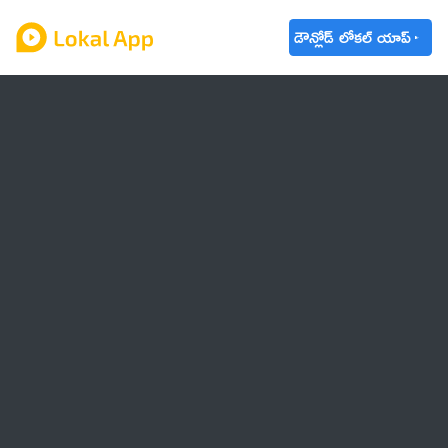
డౌన్లోడ్ లోకల్ యాప్
ఆంధ్రప్రదేశ్
తెలంగాణ
ఉద్యోగాలు
ట్రెండింగ్
వాతావరణం
బడ్జెట్ 2023-24
🌟 వాట్సాప్ STATUS