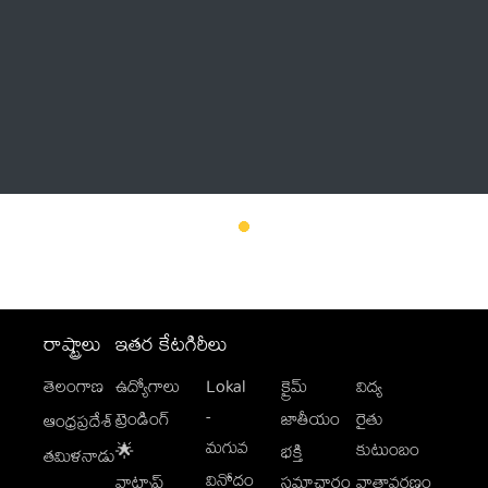
Thatstelugu
బిగ్ బాస్
అనేకం
రాష్ట్రాలు
ఇతర కేటగిరీలు
తెలంగాణ
ఉద్యోగాలు
Lokal
క్రైమ్
విద్య
-
ట్రెండింగ్
జాతీయం
రైతు
ఆంధ్రప్రదేశ్
మగువ
కుటుంబం
🌟
భక్తి
తమిళనాడు
వినోదం
వాట్సాప్
సమాచారం
వాతావరణం