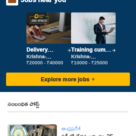
Delivery
Training cum
Executive
Placement
Krishna-
Krishna-
vijayawada
vijayawada
₹20000 - ₹40000
₹10000 - ₹25000
Explore more jobs
సంబంధిత పోస్ట్
ఆంధ్రప్రదేశ్