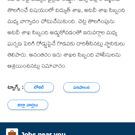
తొలగించే విషయంలో విద్యుత్ శాఖ, అటవీ శాఖ సిబ్బంది
మధ్య వాగ్వాదం చోటుచేసుకుంది. చెట్ల తొలగింపును
అటవీ శాఖ సిబ్బంది అడ్డుకోవడంతో ఇరువర్గాల మధ్య
ఘర్షణ పెరిగి రోడ్డుపైనే గొడవకు దారితీసినట్లు స్థానికులు
తెలిపారు. అనంతరం ఇరు శాఖల సిబ్బంది పోలీసులను
ఆశ్రయించినట్లు సమాచారం.
ట్యాగ్స్ :
లోకల్
పరిపాలన
జిల్లా వార్తలు
Jobs near you