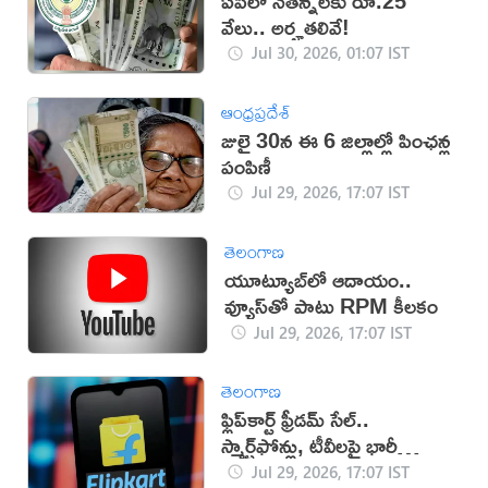
ఏపీలో నేతన్నలకు రూ.25
వేలు.. అర్హతలివే!
Jul 30, 2026, 01:07 IST
ఆంధ్రప్రదేశ్
జులై 30న ఈ 6 జిల్లాల్లో పింఛన్ల
పంపిణీ
Jul 29, 2026, 17:07 IST
తెలంగాణ
యూట్యూబ్‌లో ఆదాయం..
వ్యూస్‌తో పాటు RPM కీలకం
Jul 29, 2026, 17:07 IST
తెలంగాణ
ఫ్లిప్‌కార్ట్ ఫ్రీడమ్ సేల్..
స్మార్ట్‌ఫోన్లు, టీవీలపై భారీ
తగ్గింపు!
Jul 29, 2026, 17:07 IST