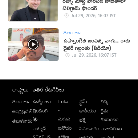
రష్యా మోస్ట్ వాంటెడ్ జాబితాలో
టెలిగ్రామ్ ఫౌండర్
Jul 29, 2026, 16:07 IST
తెలంగాణ
ఉప్పొంగిన జంపన్న వాగు.. కారు
డ్రైవర్ గల్లంతు (వీడియో)
Jul 29, 2026, 16:07 IST
రాష్ట్రాలు
ఇతర కేటగిరీలు
తెలంగాణ
ఉద్యోగాలు
Lokal
క్రైమ్
విద్య
-
ట్రెండింగ్
జాతీయం
రైతు
ఆంధ్రప్రదేశ్
మగువ
కుటుంబం
🌟
భక్తి
తమిళనాడు
వినోదం
వాట్సాప్
సమాచారం
వాతావరణం
STATUS
కరోనా
క్లాసిఫైడ్స్
వ్యాపార