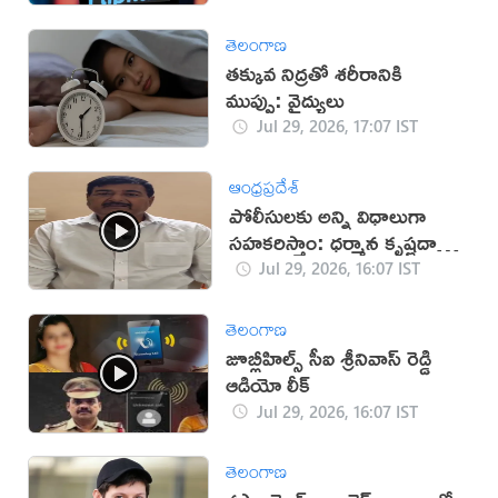
తెలంగాణ
తక్కువ నిద్రతో శరీరానికి
ముప్పు: వైద్యులు
Jul 29, 2026, 17:07 IST
ఆంధ్రప్రదేశ్
పోలీసులకు అన్ని విధాలుగా
సహకరిస్తాం: ధర్మాన కృష్ణదాస్
(వీడియో)
Jul 29, 2026, 16:07 IST
తెలంగాణ
జూబ్లీహిల్స్ సీఐ శ్రీనివాస్ రెడ్డి
ఆడియో లీక్
Jul 29, 2026, 16:07 IST
తెలంగాణ