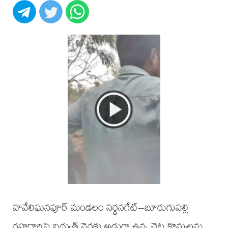
హవేలిఘనపూర్ మండలం సర్ధనగేట్–బూరుగుపల్లి
రహదారిపై విద్యుత్ వైర్లకు అడ్డుగా ఉన్న చెట్ల కొమ్మలను