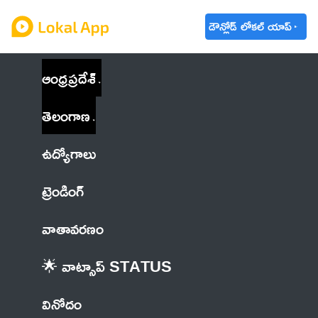
డౌన్లోడ్ లోకల్ యాప్
ఆంధ్రప్రదేశ్
తెలంగాణ
ఉద్యోగాలు
ట్రెండింగ్
వాతావరణం
🌟 వాట్సాప్ STATUS
వినోదం