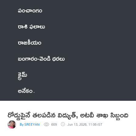
పంచాంగం
రాశి ఫలాలు
రాజకీయం
బంగారం-వెండి ధరలు
క్రైమ్
అనేకం
రోడ్డుపైనే తలపడిన విద్యుత్, అటవీ శాఖ సిబ్బంది
By SREEYAN
609
Jun 13, 2026, 11:06 IST