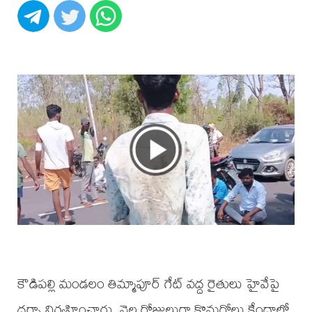
కౌడిపల్లి మండలం తిమ్మాపూర్ గేట్ వద్ద రైతులు హైవేపై
ధర్నా నిర్వహించారు. నెల రోజులుగా కొనుగోలు కేంద్రాల్లో