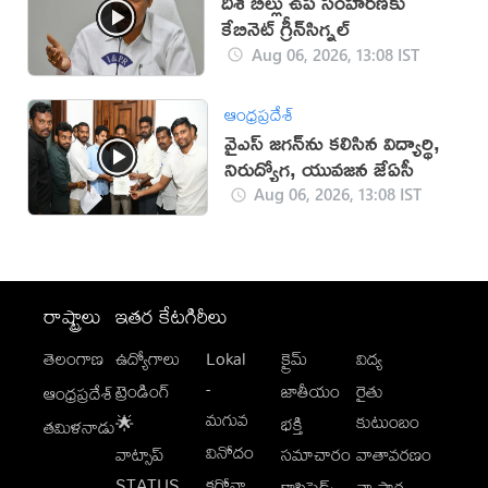
దిశ బిల్లు ఉప సంహ‌ర‌ణ‌కు
కేబినెట్ గ్రీన్‌సిగ్న‌ల్‌
Aug 06, 2026, 13:08 IST
ఆంధ్రప్రదేశ్
వైఎస్‌ జగన్‌ను కలిసిన విద్యార్థి,
నిరుద్యోగ, యువజన జేఏసీ
Aug 06, 2026, 13:08 IST
రాష్ట్రాలు
ఇతర కేటగిరీలు
తెలంగాణ
ఉద్యోగాలు
Lokal
క్రైమ్
విద్య
-
ట్రెండింగ్
జాతీయం
రైతు
ఆంధ్రప్రదేశ్
మగువ
కుటుంబం
🌟
భక్తి
తమిళనాడు
వినోదం
వాట్సాప్
సమాచారం
వాతావరణం
STATUS
కరోనా
క్లాసిఫైడ్స్
వ్యాపార