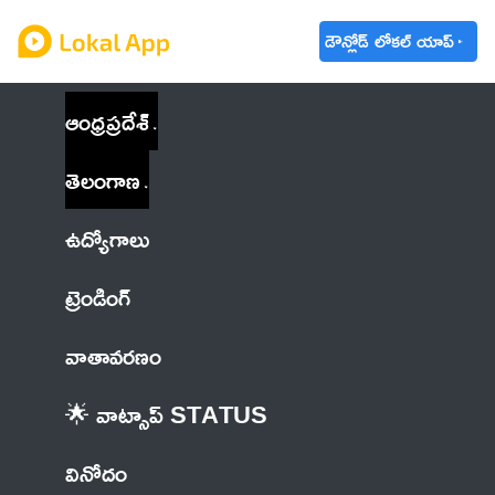
డౌన్లోడ్ లోకల్ యాప్
ఆంధ్రప్రదేశ్
తెలంగాణ
ఉద్యోగాలు
ట్రెండింగ్
వాతావరణం
🌟 వాట్సాప్ STATUS
వినోదం