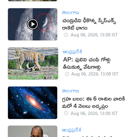
తెలంగాణ
చంద్రుడిని ఢీకొన్న స్పేస్‌ఎక్స్
రాకెట్ భాగం
Aug 06, 2026, 13:08 IST
ఆంధ్రప్రదేశ్
AP: పులిని చంపి గోళ్లు
తీసుకున్న వేటగాళ్లు
Aug 06, 2026, 13:08 IST
తెలంగాణ
గ్రహ బలం: ఈ 6 రాశుల వారికి
మరో 4 నెలలు అదృష్టం
Aug 06, 2026, 13:08 IST
ఆంధ్రప్రదేశ్