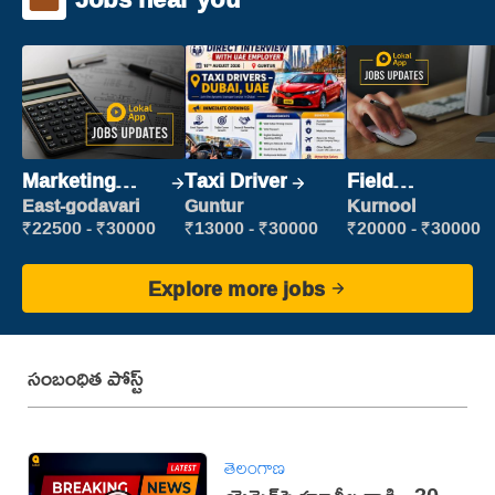
Marketing
Taxi Driver
Field
Executive
Marketing
East-godavari
Guntur
Kurnool
Executive
₹22500 - ₹30000
₹13000 - ₹30000
₹20000 - ₹30000
Explore more jobs
సంబంధిత పోస్ట్
తెలంగాణ