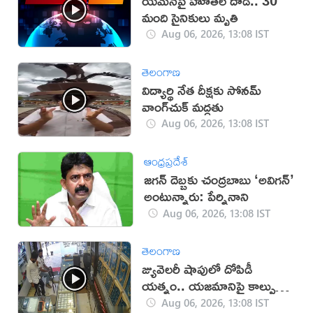
యెమెన్‌పై హూతీల దాడి.. 30
మంది సైనికులు మృతి
Aug 06, 2026, 13:08 IST
తెలంగాణ
విద్యార్థి నేత దీక్షకు సోనమ్
వాంగ్‌చుక్ మద్దతు
Aug 06, 2026, 13:08 IST
ఆంధ్రప్రదేశ్
జగన్ దెబ్బకు చంద్రబాబు ‘అవిగన్’
అంటున్నారు: పేర్నినాని
Aug 06, 2026, 13:08 IST
తెలంగాణ
జ్యువెలరీ షాపులో దోపిడీ
యత్నం.. యజమానిపై కాల్పులు
(వీడియో)
Aug 06, 2026, 13:08 IST