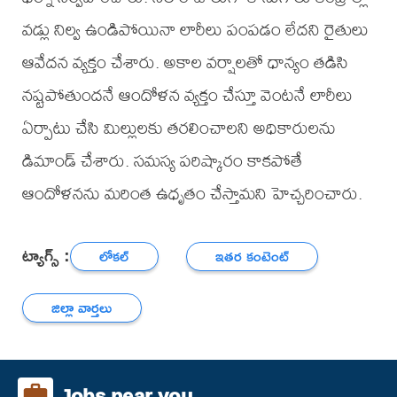
వడ్లు నిల్వ ఉండిపోయినా లారీలు పంపడం లేదని రైతులు
ఆవేదన వ్యక్తం చేశారు. అకాల వర్షాలతో ధాన్యం తడిసి
నష్టపోతుందనే ఆందోళన వ్యక్తం చేస్తూ వెంటనే లారీలు
ఏర్పాటు చేసి మిల్లులకు తరలించాలని అధికారులను
డిమాండ్ చేశారు. సమస్య పరిష్కారం కాకపోతే
ఆందోళనను మరింత ఉధృతం చేస్తామని హెచ్చరించారు.
ట్యాగ్స్ :
లోకల్
ఇతర కంటెంట్
జిల్లా వార్తలు
Jobs near you