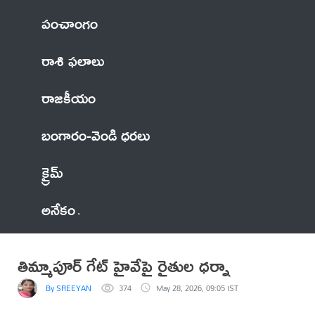
పంచాంగం
రాశి ఫలాలు
రాజకీయం
బంగారం-వెండి ధరలు
క్రైమ్
అనేకం
తిమ్మాపూర్ గేట్ హైవేపై రైతుల ధర్నా
By SREEYAN
374
May 28, 2026, 09:05 IST