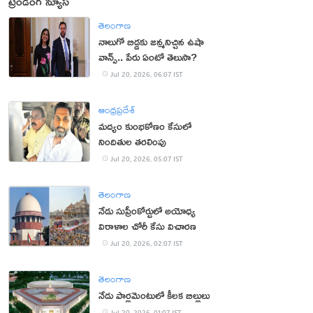
ట్రెండింగ్ న్యూస్
తెలంగాణ
నాలుగో బిడ్డకు జన్మనిచ్చిన ఉషా
వాన్స్.. పేరు ఏంటో తెలుసా?
Jul 20, 2026, 06:07 IST
ఆంధ్రప్రదేశ్
మద్యం కుంభకోణం కేసులో
నిందితుల తరలింపు
Jul 20, 2026, 05:07 IST
తెలంగాణ
నేడు సుప్రీంకోర్టులో అయోధ్య
విరాళాల చోరీ కేసు విచారణ
Jul 20, 2026, 02:07 IST
తెలంగాణ
నేడు పార్లమెంటులో కీలక బిల్లులు
Jul 20, 2026, 01:07 IST