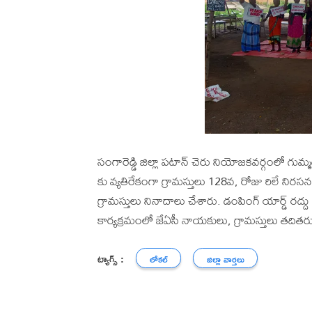
సంగారెడ్డి జిల్లా పటాన్ చెరు నియోజకవర్గంలో గుమ్మడ
కు వ్యతిరేకంగా గ్రామస్తులు 128వ, రోజు రిలే నిరస
గ్రామస్తులు నినాదాలు చేశారు. డంపింగ్ యార్డ్ రద
కార్యక్రమంలో జేఏసీ నాయకులు, గ్రామస్తులు తదితర
ట్యాగ్స్ :
లోకల్
జిల్లా వార్తలు