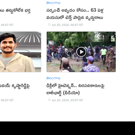
తెలంగాణ
లు తట్టుకోలేక భర్త
సర్పంచ్ అవ్వడం కోసం.. 63 ఏళ్ల
వయసులో టెన్త్ పాసైన వృద్ధురాలు
 06:07 IST
Jul 20, 2026, 06:07 IST
తెలంగాణ
ఉదయ్ కృష్ణారెడ్డిపై
ఢిల్లీలో హైటెన్షన్.. నిరసనకారులపై
లాఠీఛార్జ్ (వీడియో)
 06:07 IST
Jul 20, 2026, 05:07 IST