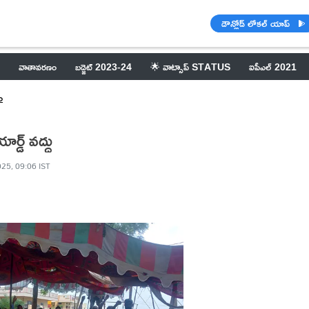
డౌన్లోడ్ లోకల్ యాప్
వాతావరణం
బడ్జెట్ 2023-24
🌟 వాట్సాప్ STATUS
ఐపీఎల్ 2021
ం
్డ్ వద్దు
025, 09:06 IST