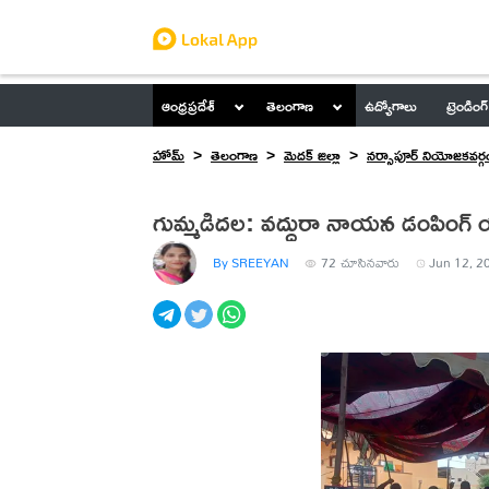
ఆంధ్రప్రదేశ్
తెలంగాణ
ఉద్యోగాలు
ట్రెండింగ్
హోమ్
తెలంగాణ
మెదక్ జిల్లా
నర్సాపూర్ నియోజకవర్గ
గుమ్మడిదల: వద్దురా నాయన డంపింగ్ యార
By SREEYAN
72
చూసినవారు
Jun 12, 2