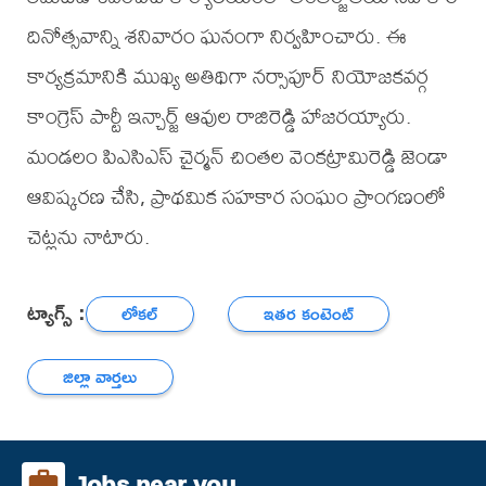
దినోత్సవాన్ని శనివారం ఘనంగా నిర్వహించారు. ఈ
కార్యక్రమానికి ముఖ్య అతిథిగా నర్సాపూర్ నియోజకవర్గ
కాంగ్రెస్ పార్టీ ఇన్చార్జ్ ఆవుల రాజిరెడ్డి హాజరయ్యారు.
మండలం పిఎసిఎస్ చైర్మన్ చింతల వెంకట్రామిరెడ్డి జెండా
ఆవిష్కరణ చేసి, ప్రాథమిక సహకార సంఘం ప్రాంగణంలో
చెట్లను నాటారు.
ట్యాగ్స్ :
లోకల్
ఇతర కంటెంట్
జిల్లా వార్తలు
Jobs near you