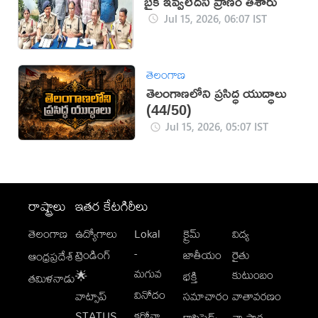
బైక్ ఇవ్వలేదని ప్రాణం తీశారు
Jul 15, 2026, 06:07 IST
తెలంగాణ
తెలంగాణలోని ప్రసిద్ధ యుద్ధాలు
(44/50)
Jul 15, 2026, 05:07 IST
రాష్ట్రాలు
ఇతర కేటగిరీలు
తెలంగాణ
ఉద్యోగాలు
Lokal
క్రైమ్
విద్య
-
ట్రెండింగ్
జాతీయం
రైతు
ఆంధ్రప్రదేశ్
మగువ
కుటుంబం
🌟
భక్తి
తమిళనాడు
వినోదం
వాట్సాప్
సమాచారం
వాతావరణం
STATUS
కరోనా
క్లాసిఫైడ్స్
వ్యాపార