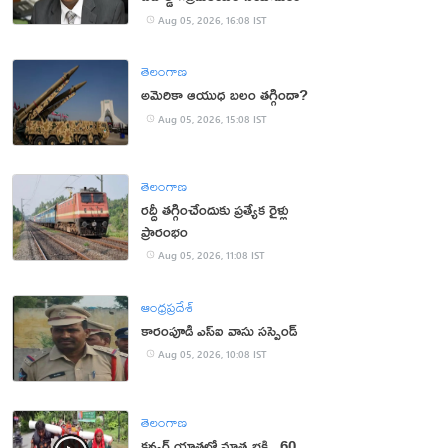
Aug 05, 2026, 16:08 IST
తెలంగాణ
అమెరికా ఆయుధ బలం తగ్గిందా?
Aug 05, 2026, 15:08 IST
తెలంగాణ
రద్దీ తగ్గించేందుకు ప్రత్యేక రైళ్లు
ప్రారంభం
Aug 05, 2026, 11:08 IST
ఆంధ్రప్రదేశ్
కారంపూడి ఎస్ఐ వాసు స‌స్పెండ్‌
Aug 05, 2026, 10:08 IST
తెలంగాణ
కన్వర్ యాత్రలో మాతృభక్తి.. 60