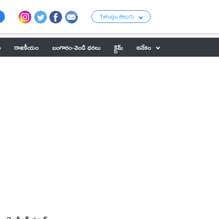
Telugu తెలుగు
ు
రాజకీయం
బంగారం-వెండి ధరలు
క్రైమ్
అనేకం