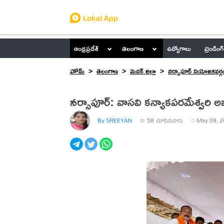
ఆంధ్రప్రదేశ్
తెలంగాణ
ఉద్యోగాలు
ట్రెండింగ్
హోమ్
తెలంగాణ
మెదక్ జిల్లా
నర్సాపూర్ నియోజకవర్గ
నర్సాపూర్: వాసవి కన్యాకపరమేశ్వరి అమ్మ
By SREEYAN
58
చూసినవారు
May 09, 2