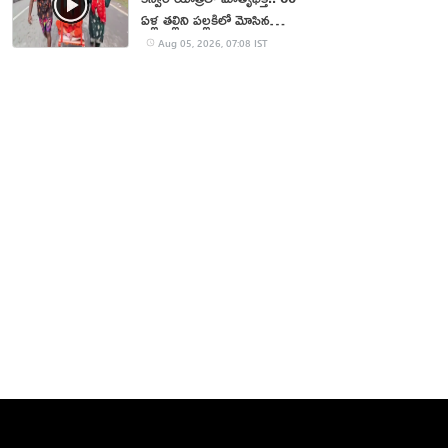
ఏళ్ల తల్లిని పల్లకిలో మోసిన
కొడుకు, కోడలు!
Aug 05, 2026, 07:08 IST