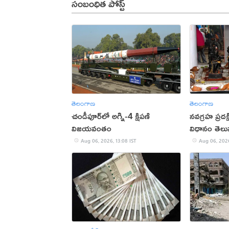
సంబంధిత పోస్ట్
తెలంగాణ
తెలంగాణ
చండీపూర్‌లో అగ్ని-4 క్షిపణి
నవగ్రహ ప్రదక
విజయవంతం
విధానం తెలు
Aug 06, 2026, 13:08 IST
Aug 06, 2026