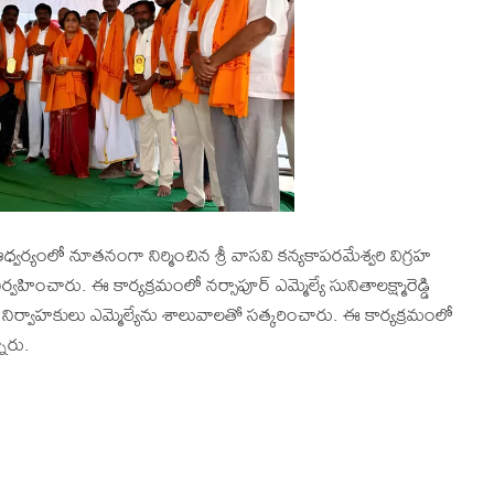
్వర్యంలో నూతనంగా నిర్మించిన శ్రీ వాసవి కన్యకాపరమేశ్వరి విగ్రహ
వహించారు. ఈ కార్యక్రమంలో నర్సాపూర్ ఎమ్మెల్యే సునితాలక్ష్మారెడ్డి
ిర్వాహకులు ఎమ్మెల్యేను శాలువాలతో సత్కరించారు. ఈ కార్యక్రమంలో
నారు.