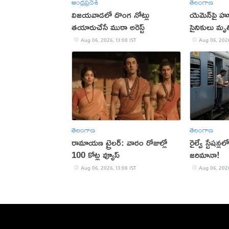
ఆంధ్రప్రదేశ్
తెలంగాణ
విజయవాడలో దొంగ నోట్లు
యెమెన్‌పై హ
తయారుచేసే ముఠా అరెస్ట్
సైనికులు మృత
Aug 06, 2026, 13:08 IST
Aug 06, 2026
తెలంగాణ
తెలంగాణ
రామాయణ ట్రైలర్: వారం రోజుల్లో
రైల్వే స్టేషన్ల
100 కోట్ల వ్యూస్
జరిమానా!
Aug 06, 2026, 13:08 IST
Aug 06, 2026