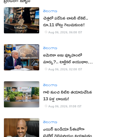
ట్రెండింగ్ న్యూస్
తెలంగాణ
చెత్తలో పడేసిన లాటరీ టికెట్..
రూ.11 కోట్లు గెలుచుకుంది!
Aug 06, 2026, 06:08 IST
తెలంగాణ
అమెరికా అణు వ్యూహంలో
మార్పు?.. టాక్టికల్ ఆయుధాలకు
ప్రాధాన్యం!
Aug 06, 2026, 02:08 IST
తెలంగాణ
గాలి నుంచి నీటిని తయారుచేసిన
13 ఏళ్ల బాలుడు!
Aug 06, 2026, 01:08 IST
తెలంగాణ
ఎయిర్ ఇండియా సీఈవోగా
టెవోల్డే గెబ్రెమరియం నియామకం