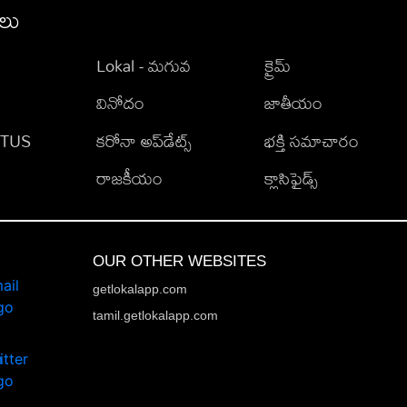
ీలు
Lokal - మగువ
క్రైమ్
వినోదం
జాతీయం
TATUS
కరోనా అప్‌డేట్స్
భక్తి సమాచారం
రాజకీయం
క్లాసిఫైడ్స్
OUR OTHER WEBSITES
getlokalapp.com
tamil.getlokalapp.com