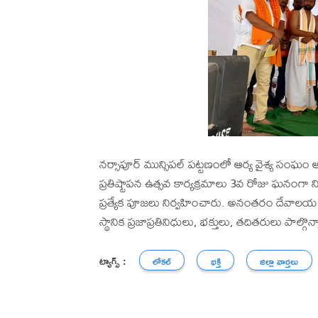
నర్సాపూర్ మున్సిపల్ పట్టణంలో ఆర్య వైశ్య సంఘం ఆధ
ప్రతిష్టాపన ఉత్సవ కార్యక్రమాలు 3వ రోజు ఘనంగా నిర్
ప్రత్యేక పూజలు నిర్వహించారు. అనంతరం దేవాలయ న
స్థానిక ప్రజాప్రతినిధులు, భక్తులు, తదితరులు పాల్గొన్
ట్యాగ్స్ :
లోకల్
భక్తి
జిల్లా వార్తలు