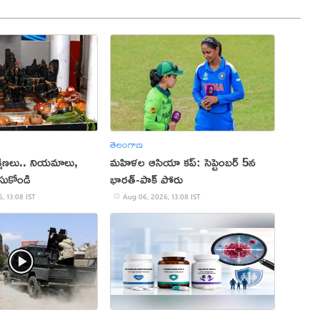
తెలంగాణ
్షిణలు.. నియమాలు,
మహిళల ఆసియా కప్‌: సెప్టెంబర్ 5న
సుకోండి
భారత్-పాక్ పోరు
, 13:08 IST
Aug 06, 2026, 13:08 IST