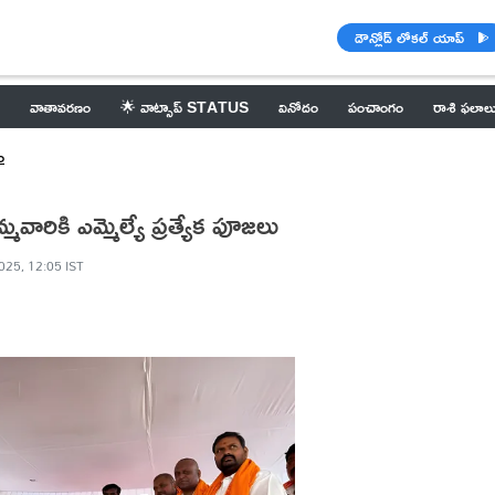
డౌన్లోడ్ లోకల్ యాప్
వాతావరణం
🌟 వాట్సాప్ STATUS
వినోదం
పంచాంగం
రాశి ఫలాల
ం
వారికి ఎమ్మెల్యే ప్రత్యేక పూజలు
025, 12:05 IST