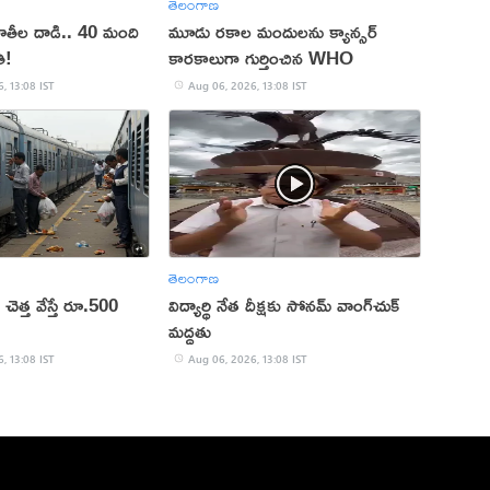
తెలంగాణ
ూతీల దాడి.. 40 మంది
మూడు రకాల మందులను క్యాన్సర్
ి!
కారకాలుగా గుర్తించిన WHO
, 13:08 IST
Aug 06, 2026, 13:08 IST
తెలంగాణ
లో చెత్త వేస్తే రూ.500
విద్యార్థి నేత దీక్షకు సోనమ్ వాంగ్‌చుక్
మద్దతు
, 13:08 IST
Aug 06, 2026, 13:08 IST