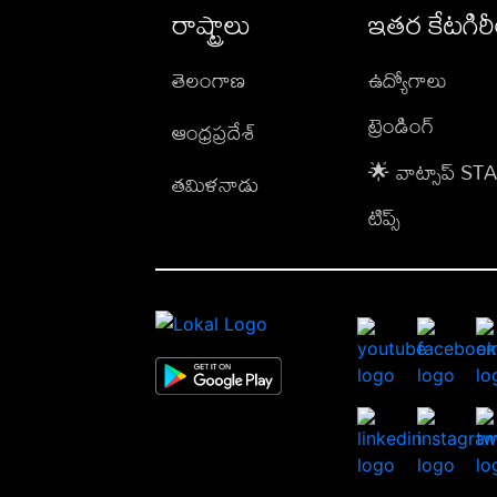
రాష్ట్రాలు
ఇతర కేటగిర
తెలంగాణ
ఉద్యోగాలు
ట్రెండింగ్
ఆంధ్రప్రదేశ్
🌟 వాట్సాప్ S
తమిళనాడు
టిప్స్