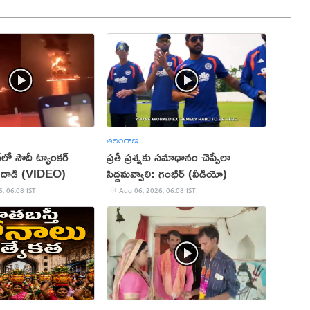
తెలంగాణ
న్‌లో సౌదీ ట్యాంకర్‌
ప్రతీ ప్రశ్నకు సమాధానం చెప్పేలా
ిపణి దాడి (VIDEO)
సిద్ధమవ్వాలి: గంభీర్ (వీడియో)
, 06:08 IST
Aug 06, 2026, 06:08 IST