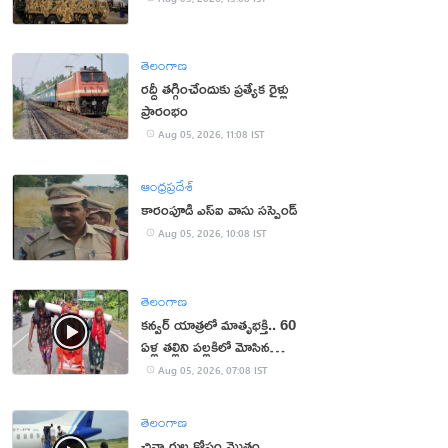
తెలంగాణ
రద్దీ తగ్గించేందుకు ప్రత్యేక రైళ్లు
ప్రారంభం
Aug 05, 2026, 11:08 IST
ఆంధ్రప్రదేశ్
కారంపూడి ఎస్ఐ వాసు స‌స్పెండ్‌
Aug 05, 2026, 10:08 IST
తెలంగాణ
కన్వర్ యాత్రలో మాతృభక్తి.. 60
ఏళ్ల తల్లిని పల్లకిలో మోసిన
కొడుకు, కోడలు!
Aug 05, 2026, 07:08 IST
తెలంగాణ
చిన్నారుల కోసం మొత్తం