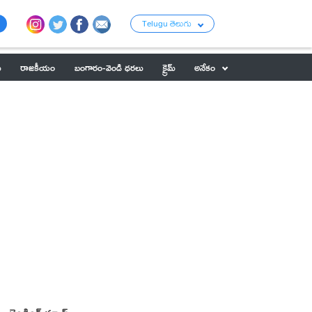
Telugu తెలుగు
ు
రాజకీయం
బంగారం-వెండి ధరలు
క్రైమ్
అనేకం