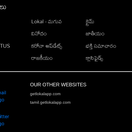
ీలు
Lokal - మగువ
క్రైమ్
వినోదం
జాతీయం
TATUS
కరోనా అప్‌డేట్స్
భక్తి సమాచారం
రాజకీయం
క్లాసిఫైడ్స్
OUR OTHER WEBSITES
getlokalapp.com
tamil.getlokalapp.com