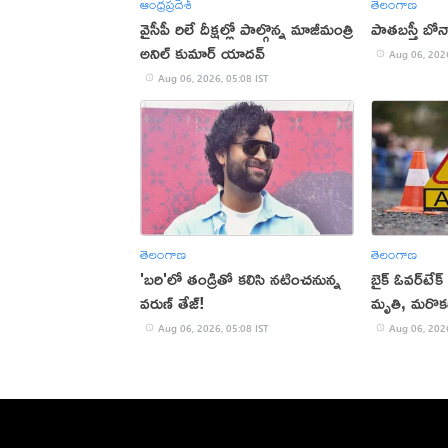
ఆంధ్రప్రదేశ్
తెలంగాణ
వైసీపీ రిలే దీక్షల్లో పాల్గొన్న మాజీమంత్రి
పాతబస్తీ బోన
అనిల్ కుమార్ యాదవ్
Aug 06, 2026
Aug 06, 2026, 05:08 IST
తెలంగాణ
తెలంగాణ
'బరి'లో తండ్రితో కలిసి నటించనున్న
బైక్ ఓవర్‌టేక
వరుణ్ తేజ్!
మృతి, మరొకర
Aug 06, 2026, 05:08 IST
Aug 06, 2026