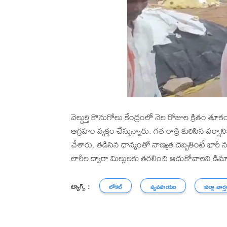
వెల్దుర్తి కొనుగోలు కేంద్రంలో నెల రోజుల క్రితం 
ఆగ్రహం వ్యక్తం చేస్తున్నారు. గత రాత్రి కురిసిన వర్
చేశారు. తడిసిన ధాన్యంతో నాణ్యత దెబ్బతింటే భారీ న
లారీల ద్వారా మిల్లులకు తరలించి ఆదుకోవాలని డిమాం
ట్యాగ్స్ :
లోకల్
వ్యవసాయం
జిల్లా వార్