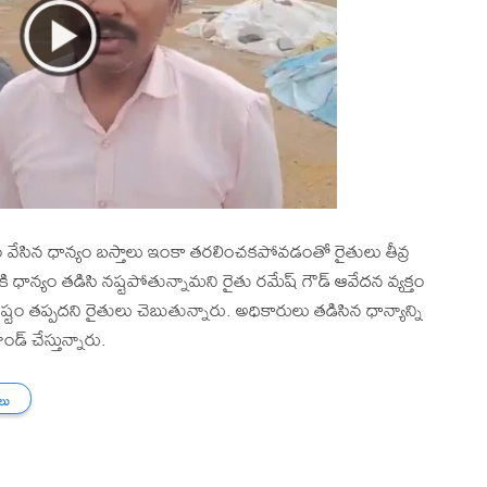
తూకం వేసిన ధాన్యం బస్తాలు ఇంకా తరలించకపోవడంతో రైతులు తీవ్ర
షానికి ధాన్యం తడిసి నష్టపోతున్నామని రైతు రమేష్ గౌడ్ ఆవేదన వ్యక్తం
ష్టం తప్పదని రైతులు చెబుతున్నారు. అధికారులు తడిసిన ధాన్యాన్ని
డ్ చేస్తున్నారు.
తలు