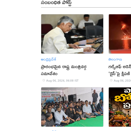
సంబంధిత పోస్ట్
ఆంధ్రప్రదేశ్
తెలంగాణ
ప్రారంభమైన రాష్ట్ర మంత్రివర్గ
గల్ఫ్‌ఆఫ్‌ అడె
సమావేశం
‘డైసీ’పై క్ష
Aug 06, 2026, 06:08 IST
Aug 06, 2026