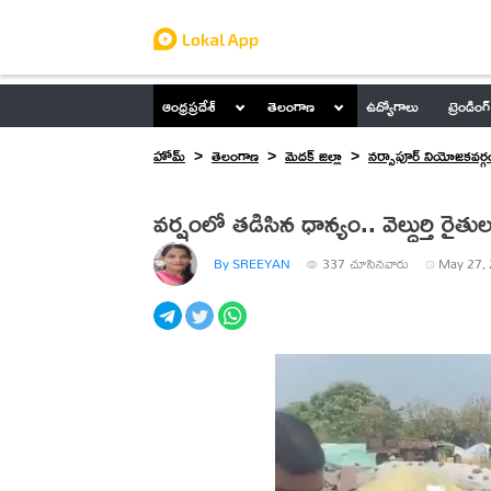
ఆంధ్రప్రదేశ్
తెలంగాణ
ఉద్యోగాలు
ట్రెండింగ్
హోమ్
తెలంగాణ
మెదక్ జిల్లా
నర్సాపూర్ నియోజకవర్గ
వర్షంలో తడిసిన ధాన్యం.. వెల్దుర్తి రైత
By SREEYAN
337
చూసినవారు
May 27, 