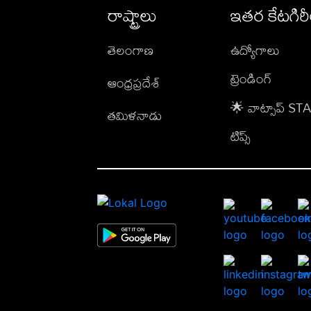
రాష్ట్రాలు
ఇతర కేటగిర
తెలంగాణ
ఉద్యోగాలు
ట్రెండింగ్
ఆంధ్రప్రదేశ్
🌟 వాట్సాప్ S
తమిళనాడు
టిప్స్