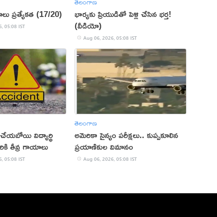
తెలంగాణ
ాలు ప్రత్యేకత (17/20)
భార్యకు ప్రియుడితో పెళ్లి చేసిన భర్త!
(వీడియో)
, 05:08 IST
Aug 06, 2026, 05:08 IST
తెలంగాణ
్ చేయబోయి విద్యార్థి
అమెరికా సైన్యం పరీక్షలు.. కుప్పకూలిన
ికి తీవ్ర గాయాలు
ప్రయాణికుల విమానం
, 05:08 IST
Aug 06, 2026, 05:08 IST