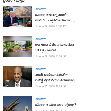
ట్రెండింగ్ న్యూస్
తెలంగాణ
అమెరికా అణు వ్యూహంలో
మార్పు?.. టాక్టికల్ ఆయుధాలకు
ప్రాధాన్యం!
Aug 06, 2026, 02:08 IST
తెలంగాణ
గాలి నుంచి నీటిని తయారుచేసిన
13 ఏళ్ల బాలుడు!
Aug 06, 2026, 01:08 IST
తెలంగాణ
ఎయిర్ ఇండియా సీఈవోగా
టెవోల్డే గెబ్రెమరియం నియామకం
Aug 05, 2026, 16:08 IST
తెలంగాణ
అమెరికా ఆయుధ బలం తగ్గిందా?
Aug 05, 2026, 15:08 IST