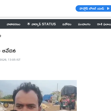
డౌన్లోడ్ లోకల్ యాప్
వాతావరణం
🌟 వాట్సాప్ STATUS
వినోదం
పంచాంగం
రాశి ఫలాల
ం
ుల ఆవేదన
2026, 13:05 IST