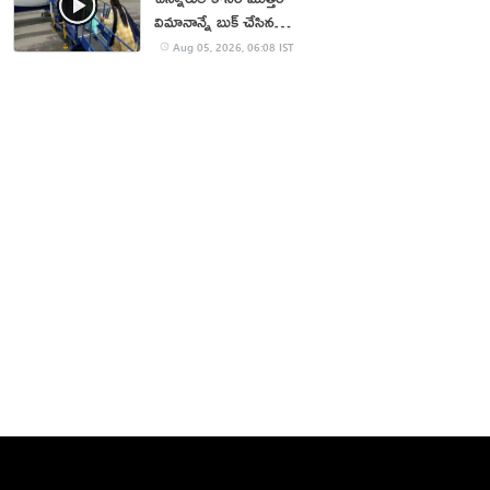
విమానాన్నే బుక్ చేసిన
యూట్యూబర్
Aug 05, 2026, 06:08 IST