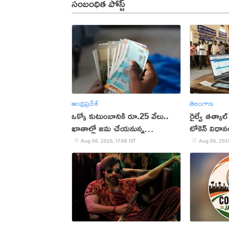
సంబంధిత పోస్ట్
ఆంధ్రప్రదేశ్
తెలంగాణ
ఒక్కో కుటుంబానికి రూ.25 వేలు..
రైల్వే తత్కాల్
ఖాతాల్లో జ‌మ చేయ‌నున్న
టోకెన్ విధా
ప్ర‌భుత్వం..!
Aug 06, 2026, 17:08 IST
Aug 06, 2026