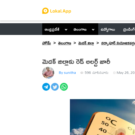
ఆంధ్రప్రదేశ్
తెలంగాణ
ఉద్యోగాలు
ట్రెండింగ్
హోమ్
తెలంగాణ
మెదక్ జిల్లా
నర్సాపూర్ నియోజకవర్గ
మెదక్ జిల్లాకు రెడ్ అలర్ట్ జారీ
By sunitha
596
చూసినవారు
May 26, 20