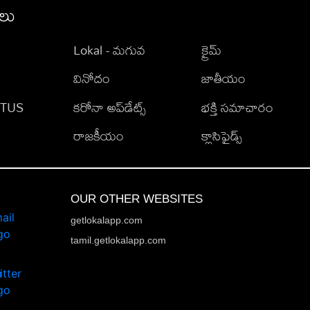
ీలు
Lokal - మగువ
క్రైమ్
వినోదం
జాతీయం
TATUS
కరోనా అప్‌డేట్స్
భక్తి సమాచారం
రాజకీయం
క్లాసిఫైడ్స్
OUR OTHER WEBSITES
getlokalapp.com
tamil.getlokalapp.com