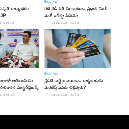
తెలంగాణ
ష్యత్ కార్యాచరణ
గెట్ రెడీ విత్ మీ అంటూ.. ప్రధాని మోదీ
CJP
మరో ఇన్‌స్టా వీడియో
, 16:08 IST
Aug 06, 2026, 16:08 IST
తెలంగాణ
ితాలలో ఆల్ఇండియా
క్రెడిట్ కార్డ్ బకాయిలు.. కార్డుదారుడు
ాధించిన మాస్టర్‌మైండ్స్
మరణిస్తే ఎవరు చెల్లిస్తారు?
, 16:08 IST
Aug 06, 2026, 16:08 IST