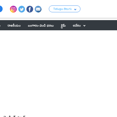
Telugu తెలుగు
ు
రాజకీయం
బంగారం-వెండి ధరలు
క్రైమ్
అనేకం