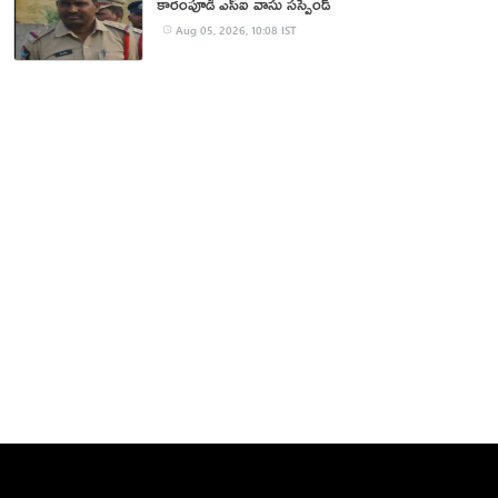
కారంపూడి ఎస్ఐ వాసు స‌స్పెండ్‌
Aug 05, 2026, 10:08 IST