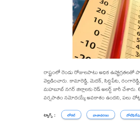
రాష్ట్రంలో రెండు రోజులపాటు అధిక ఉష్ణోగ్రతలతో
వెల్లడించారు. కామారెడ్డి, మెదక్, సిద్దిపేట, రంగారెడ
మహబూబ్ నగర్ జిల్లాలకు రెడ్ అలర్ట్ జారీ చేశారు
వర్షపాతం నమోదయ్యే అవకాశం ఉందని, పలు చోట్ల
ట్యాగ్స్ :
లోకల్
వాతావరణం
నోటిఫికేష