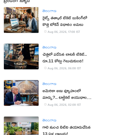
ట్రెండింగ్ న్యూస్
తెలంగాణ
రైల్వే తత్కాల్ టికెట్ బుకింగ్‌లో
కొత్త టోకెన్ విధానం అమలు
Aug 06, 2026, 17:08 IST
తెలంగాణ
చెత్తలో పడేసిన లాటరీ టికెట్..
రూ.11 కోట్లు గెలుచుకుంది!
Aug 06, 2026, 06:08 IST
తెలంగాణ
అమెరికా అణు వ్యూహంలో
మార్పు?.. టాక్టికల్ ఆయుధాలకు
ప్రాధాన్యం!
Aug 06, 2026, 02:08 IST
తెలంగాణ
గాలి నుంచి నీటిని తయారుచేసిన
13 ఏళ్ల బాలుడు!