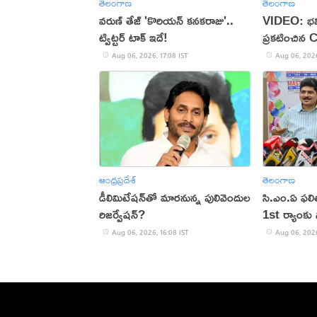
తెలంగాణ
తెలంగాణ
వరుణ్ తేజ్ 'కొరియన్ కనకరాజు'..
VIDEO: భవి
ట్విట్టర్ టాక్ ఇదే!
ప్రకటించిన 
Aug 06, 2026, 17:08 IST
Aug 06, 2026
ఆంధ్రప్రదేశ్
తెలంగాణ
డీలిమిటేషన్‌తో మారనున్న పులివెందుల
సి.ఎం.ఏ ఫల
రిజర్వేషన్?
1st ర్యాంకు స
Aug 06, 2026, 16:08 IST
Aug 06, 2026