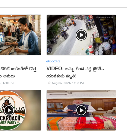
తెలంగాణ
 టికెట్ బుకింగ్‌లో కొత్త
VIDEO: బస్సు కింద పడ్డ బైకర్..
నం అమలు
యువకుడు మృతి!
, 17:08 IST
Aug 06, 2026, 17:08 IST