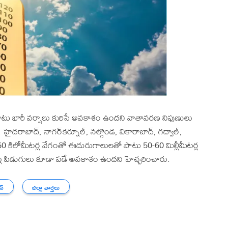
 పాటు భారీ వర్షాలు కురిసే అవకాశం ఉందని వాతావరణ నిపుణులు
్డి, హైదరాబాద్, నాగర్‌కర్నూల్, నల్గొండ, వికారాబాద్, గద్వాల్,
. 60 కిలోమీటర్ల వేగంతో ఈదురుగాలులతో పాటు 50-60 మిల్లీమీటర్ల
 పిడుగులు కూడా పడే అవకాశం ఉందని హెచ్చరించారు.
న్
జిల్లా వార్తలు