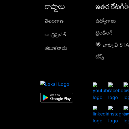
రాష్ట్రాలు
ఇతర కేటగిర
తెలంగాణ
ఉద్యోగాలు
ట్రెండింగ్
ఆంధ్రప్రదేశ్
🌟 వాట్సాప్ S
తమిళనాడు
టిప్స్