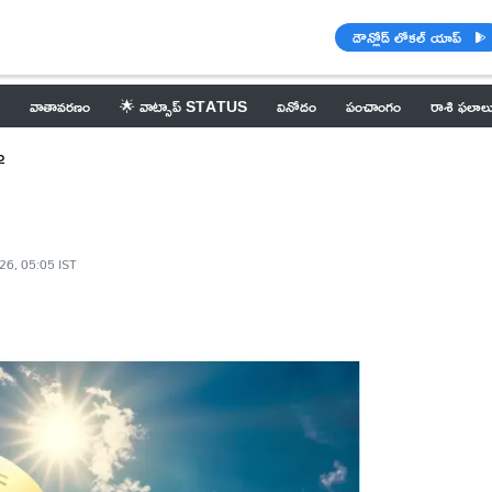
డౌన్లోడ్ లోకల్ యాప్
వాతావరణం
🌟 వాట్సాప్ STATUS
వినోదం
పంచాంగం
రాశి ఫలాల
ం
26, 05:05 IST