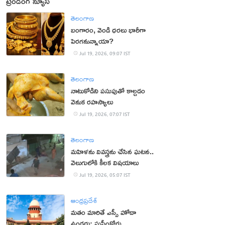
ట్రెండింగ్ న్యూస్
తెలంగాణ
బంగారం, వెండి ధరలు భారీగా
పెరగనున్నాయా?
Jul 19, 2026, 09:07 IST
తెలంగాణ
నాటుకోడిని పసుపుతో కాల్చడం
వెనుక రహస్యాలు
Jul 19, 2026, 07:07 IST
తెలంగాణ
మహిళను వివస్త్రను చేసిన ఘటన..
వెలుగులోకి కీలక విషయాలు
Jul 19, 2026, 05:07 IST
ఆంధ్రప్రదేశ్
మతం మారితే ఎస్సీ హోదా
ఉండదు: సుప్రీంకోర్టు