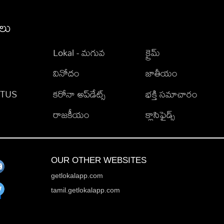
ీలు
Lokal - మగువ
క్రైమ్
వినోదం
జాతీయం
TATUS
కరోనా అప్‌డేట్స్
భక్తి సమాచారం
రాజకీయం
క్లాసిఫైడ్స్
OUR OTHER WEBSITES
getlokalapp.com
tamil.getlokalapp.com