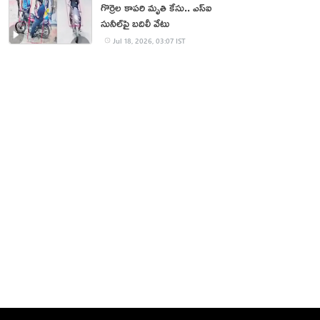
గొర్రెల కాపరి మృతి కేసు.. ఎస్ఐ
సునీల్‌పై బదిలీ వేటు
Jul 18, 2026, 03:07 IST