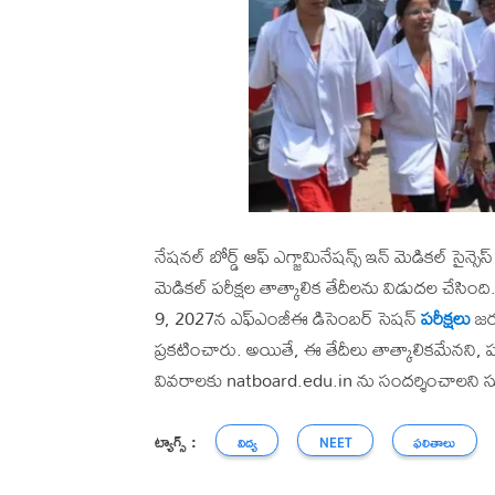
నేషనల్ బోర్డ్ ఆఫ్ ఎగ్జామినేషన్స్ ఇన్ మెడికల్ సై
మెడికల్ పరీక్షల తాత్కాలిక తేదీలను విడుదల చేసింద
9, 2027న ఎఫ్ఎంజీఈ డిసెంబర్ సెషన్
పరీక్షలు
జరగ
ప్రకటించారు. అయితే, ఈ తేదీలు తాత్కాలికమేనని, పరిస
వివరాలకు natboard.edu.in ను సందర్శించాలని 
ట్యాగ్స్ :
విద్య
NEET
ఫలితాలు