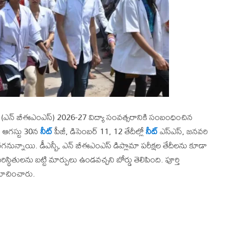
న్సెస్ (ఎన్ బీఈఎంఎస్) 2026-27 విద్యా సంవత్సరానికి సంబంధించిన
ి. ఆగస్టు 30న
నీట్
పీజీ, డిసెంబర్ 11, 12 తేదీల్లో
నీట్
ఎస్ఎస్, జనవరి
నున్నాయి. డీఎన్బీ, ఎన్ బీఈఎంఎస్ డిప్లొమా పరీక్షల తేదీలను కూడా
్థితులను బట్టి మార్పులు ఉండవచ్చని బోర్డు తెలిపింది. పూర్తి
సూచించారు.