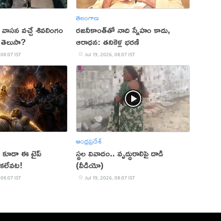
తెలంగాణ
 వాసన వచ్చే శివలింగం
రజనీకాంత్‌తో నాది స్నేహం కాదు,
 తెలుసా?
ఆరాధన: తనికెళ్ల భరణి
 08:07 IST
Jul 19, 2026, 08:07 IST
ఆంధ్రప్రదేశ్
ూడా ఈ టైప్‌
స్థల వివాదం.. వృద్ధురాలిపై దాడి
ాకలేవట!
(వీడియో)
 08:07 IST
Jul 19, 2026, 08:07 IST