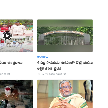
తెలంగాణ
ో సీఎం చంద్రబాబు
4 ఏళ్ల కొడుకును గునపంతో కొట్టి చంపిన
తల్లికి జీవిత ఖైదు!
 08:07 IST
Jul 19, 2026, 08:07 IST