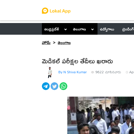
ఆంధ్రప్రదేశ్
తెలంగాణ
ఉద్యోగాలు
ట్రెండింగ్
హోమ్
తెలంగాణ
మెడికల్ పరీక్షల తేదీలు ఖరారు
By N Shiva Kumar
9622
చూసినవారు
Ap