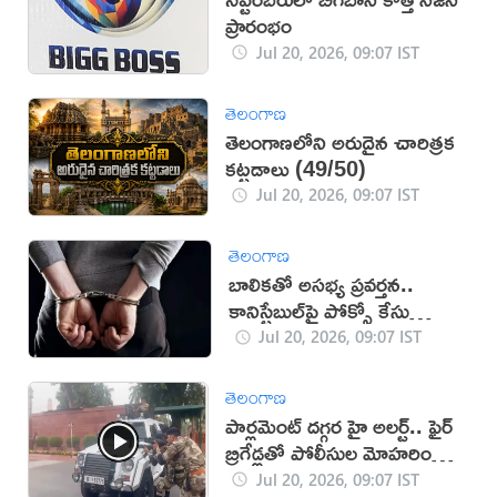
ప్రారంభం
Jul 20, 2026, 09:07 IST
తెలంగాణ
తెలంగాణలోని అరుదైన చారిత్రక
కట్టడాలు (49/50)
Jul 20, 2026, 09:07 IST
తెలంగాణ
బాలికతో అసభ్య ప్రవర్తన..
కానిస్టేబుల్‌పై పోక్సో కేసు
నమోదు
Jul 20, 2026, 09:07 IST
తెలంగాణ
పార్లమెంట్‌ దగ్గర హై అలర్ట్.. ఫైర్‌
బ్రిగేడ్లతో పోలీసుల మోహరింపు
(VIDEO)
Jul 20, 2026, 09:07 IST