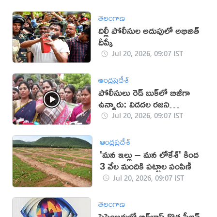
తెలంగాణ
దిల్లీ పోలీసుల అదుపులో అభిజిత్‌
దీప్కే
Jul 20, 2026, 09:07 IST
ఆంధ్రప్రదేశ్
పోలీసులు రెడ్ బుక్‌లో బిజీగా
ఉన్నారు: విడదల రజిని
(వీడియో)
Jul 20, 2026, 09:07 IST
ఆంధ్రప్రదేశ్
'మన ఇల్లు – మన లోకేశ్' కింద
3 వేల మందికి పట్టాల పంపిణీ
Jul 20, 2026, 09:07 IST
తెలంగాణ
సెప్టెంబరులో బిగ్‌బాస్‌ కొత్త సీజన్‌