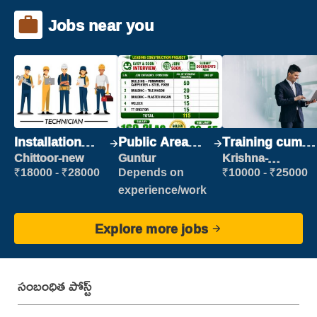
Jobs near you
Installation
Public Area
Training cum
Engineer/
Cleaner
Placement
Chittoor-new
Guntur
Krishna-
vijayawada
Helper
₹18000 - ₹28000
Depends on
₹10000 - ₹25000
experience/work
Explore more jobs
సంబంధిత పోస్ట్