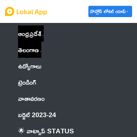
డౌన్లోడ్ లోకల్ యాప్
ఆంధ్రప్రదేశ్
తెలంగాణ
ఉద్యోగాలు
ట్రెండింగ్
వాతావరణం
బడ్జెట్ 2023-24
🌟 వాట్సాప్ STATUS