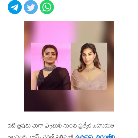
నటి త్రిషకు మెగా ఫ్యామిలీ నుంచి ప్రత్యేక బహుమతి
అందింది. రామ్ చరణ్ సతీమణి
ఉపాసన
,
చిరంజీవి