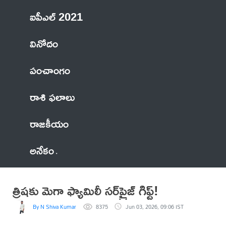
ఐపీఎల్ 2021
వినోదం
పంచాంగం
రాశి ఫలాలు
రాజకీయం
అనేకం
త్రిషకు మెగా ఫ్యామిలీ సర్‌ప్రైజ్‌ గిఫ్ట్!
By N Shiva Kumar
8375
Jun 03, 2026, 09:06 IST