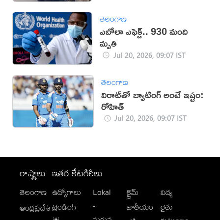
తెలంగాణ
ఎబోలా ఎఫెక్ట్‌.. 930 మంది
మృతి
Jul 20, 2026, 09:07 IST
తెలంగాణ
విరాట్‌తో బ్యాటింగ్ అంటే ఇష్టం:
రోహిత్
Jul 20, 2026, 09:07 IST
రాష్ట్రాలు
ఇతర కేటగిరీలు
తెలంగాణ
ఉద్యోగాలు
Lokal
క్రైమ్
విద్య
-
ట్రెండింగ్
జాతీయం
రైతు
ఆంధ్రప్రదేశ్
మగువ