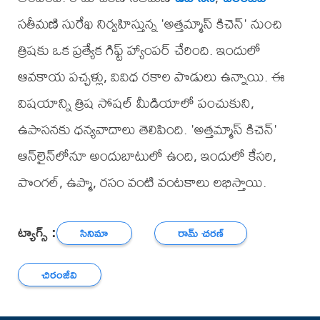
సతీమణి సురేఖ నిర్వహిస్తున్న 'అత్తమ్మాస్ కిచెన్' నుంచి
త్రిషకు ఒక ప్రత్యేక గిఫ్ట్ హ్యాంపర్ చేరింది. ఇందులో
ఆవకాయ పచ్చళ్లు, వివిధ రకాల పొడులు ఉన్నాయి. ఈ
విషయాన్ని త్రిష సోషల్ మీడియాలో పంచుకుని,
ఉపాసనకు ధన్యవాదాలు తెలిపింది. 'అత్తమ్మాస్ కిచెన్'
ఆన్‌లైన్‌లోనూ అందుబాటులో ఉంది, ఇందులో కేసరి,
పొంగల్, ఉప్మా, రసం వంటి వంటకాలు లభిస్తాయి.
ట్యాగ్స్ :
సినిమా
రామ్ చరణ్
చిరంజీవి