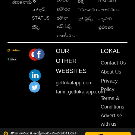
కుటుంబం
🌟
భక్తి
తమిళనాడు
వినోదం
వాట్సాప్
సమాచారం
వాతావరణం
STATUS
కరోనా
క్లాసిఫైడ్స్
వ్యాపార
అప్‌డేట్స్
టిప్స్
ప్రపంచం
రాజకీయం
OUR
LOKAL
OTHER
Contact Us
WEBSITES
About Us
Privacy
getlokalapp.com
Policy
tamil.getlokalapp.com
Terms &
Conditions
Advertise
with us
Sitemap
తాజా వార్తలు & ఉద్యోగాలను పొందడానికి Lokal