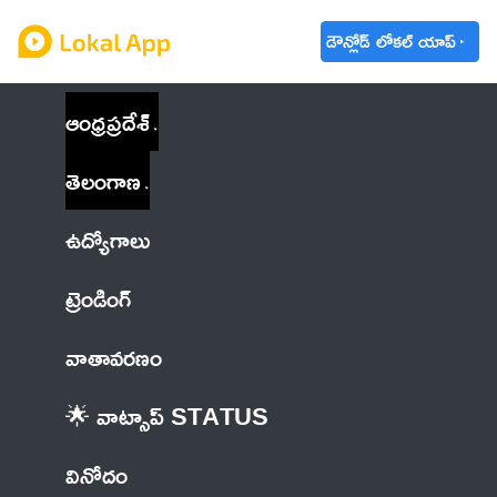
డౌన్లోడ్ లోకల్ యాప్
ఆంధ్రప్రదేశ్
తెలంగాణ
ఉద్యోగాలు
ట్రెండింగ్
వాతావరణం
🌟 వాట్సాప్ STATUS
వినోదం