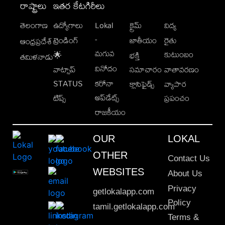
రాష్ట్రాలు
ఇతర కేటగిరీలు
తెలంగాణ
ఉద్యోగాలు
Lokal
క్రైమ్
విద్య
-
ట్రెండింగ్
జాతీయం
రైతు
ఆంధ్రప్రదేశ్
మగువ
కుటుంబం
🌟
భక్తి
తమిళనాడు
వినోదం
వాట్సాప్
సమాచారం
వాతావరణం
STATUS
కరోనా
క్లాసిఫైడ్స్
వ్యాపార
అప్‌డేట్స్
టిప్స్
ప్రపంచం
రాజకీయం
OUR
LOKAL
OTHER
Contact Us
WEBSITES
About Us
Privacy
getlokalapp.com
Policy
tamil.getlokalapp.com
Terms &