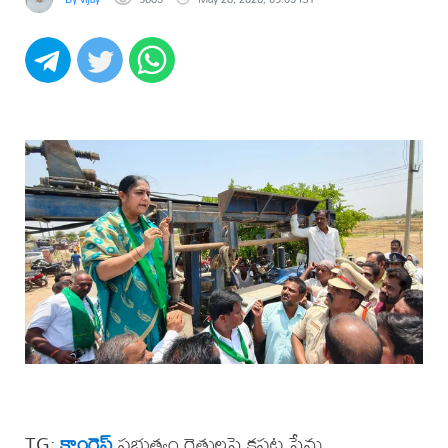
TG:
కాంగ్రెస్
ప్రభుత్వం రైతులపై కపట ప్రేమ