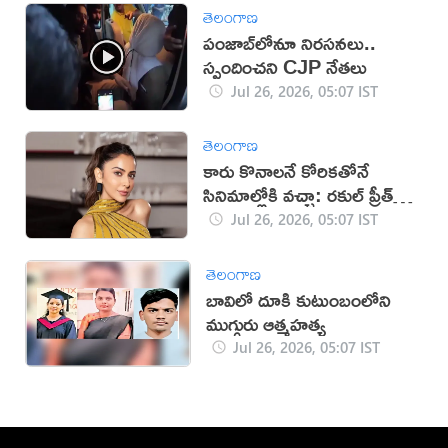
తెలంగాణ
పంజాబ్‌లోనూ నిరసనలు..
స్పందించని CJP నేతలు
Jul 26, 2026, 05:07 IST
తెలంగాణ
కారు కొనాలనే కోరికతోనే
సినిమాల్లోకి వచ్చా: రకుల్ ప్రీత్
సింగ్
Jul 26, 2026, 05:07 IST
తెలంగాణ
బావిలో దూకి కుటుంబంలోని
ముగ్గురు ఆత్మహత్య
Jul 26, 2026, 05:07 IST