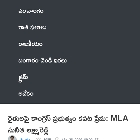
పంచాంగం
రాశి ఫలాలు
రాజకీయం
బంగారం-వెండి ధరలు
క్రైమ్
అనేకం
రైతులపై కాంగ్రెస్ ప్రభుత్వం కపట ప్రేమ: MLA
సునీత లక్ష్మారెడ్డి
By vijay
3685
May 28, 2026, 09:05 IST