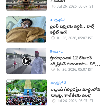
నిలిపివేత
Jul 26, 2026, 05:07 IST
ఆంధ్రప్రదేశ్
వైఎస్ షర్మిలకు సర్జరీ.. హెల్త్
అప్డేట్ ఇదే!
Jul 26, 2026, 05:07 IST
తెలంగాణ
ప్రారంభించిన 12 రోజులకే
ఎక్స్‌ప్రెస్‌వే కుంగుబాటు.. వీడియో
వైరల్
Jul 26, 2026, 05:07 IST
ఆంధ్రప్రదేశ్
ఎల్లుండి గిరిప్రదక్షిణ మార్గంలోని
స్కూళ్లు, కాలేజీలకు సెలవు
Jul 26, 2026, 05:07 IST