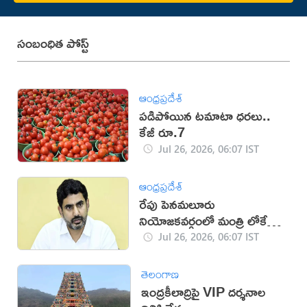
సంబంధిత పోస్ట్
ఆంధ్రప్రదేశ్
పడిపోయిన టమాటా ధరలు..
కేజీ రూ.7
Jul 26, 2026, 06:07 IST
ఆంధ్రప్రదేశ్
రేపు పెనమలూరు
నియోజకవర్గంలో మంత్రి లోకేశ్
పర్యటన
Jul 26, 2026, 06:07 IST
తెలంగాణ
ఇంద్రకీలాద్రిపై VIP దర్శనాల