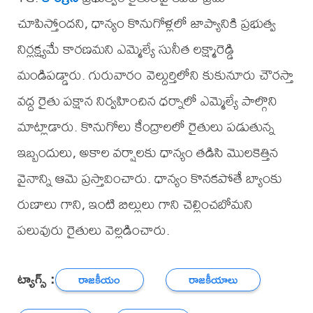
చూపిస్తోందని, ధాన్యం కొనుగోళ్లలో జాప్యానికి ప్రభుత్వ
నిర్లక్ష్యమే కారణమని ఎమ్మెల్యే సునీత లక్ష్మారెడ్డి
మండిపడ్డారు. గురువారం వెల్దుర్తిలోని కుకునూరు చౌరస్తా
వద్ద రైతు పక్షాన నిర్వహించిన ధర్నాలో ఎమ్మెల్యే పాల్గొని
మాట్లాడారు. కొనుగోలు కేంద్రాలలో రైతులు పడుతున్న
ఇబ్బందులు, అకాల వర్షాలకు ధాన్యం తడిసి మొలకెత్తిన
వైనాన్ని ఆమె ప్రస్తావించారు. ధాన్యం కొనకపోతే బ్యాంకు
రుణాలు గాని, ఇంటి బిల్లులు గాని చెల్లించబోమని
పలువురు రైతులు వెల్లడించారు.
ట్యాగ్స్ :
రాజకీయం
రాజకీయాలు