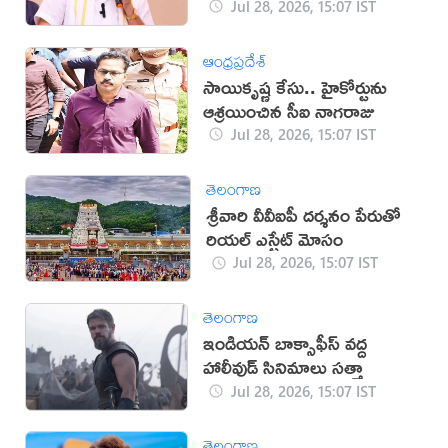
Jul 28, 2026, 15:07 IST
ఆంధ్రప్రదేశ్
సాయికృష్ణ కేసు.. హైకోర్టును
ఆశ్రయించిన సీఐ నాగరాజు
Jul 28, 2026, 15:07 IST
తెలంగాణ
శ్రీవారి వీవీఐపీ దర్శనం పేరుతో
రియల్ ఎస్టేట్ మోసం
Jul 28, 2026, 15:07 IST
తెలంగాణ
ఇండియన్ బాక్సాఫీస్ వద్ద
హాలీవుడ్ సినిమాలు సత్తా
Jul 28, 2026, 15:07 IST
తెలంగాణ