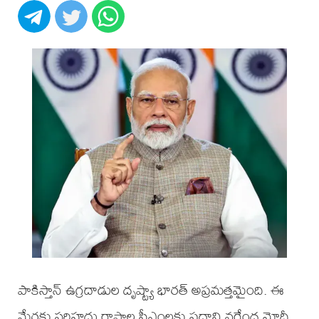
పాకిస్తాన్ ఉగ్రదాడుల దృష్ట్యా భారత్ అప్రమత్తమైంది. ఈ
మేరకు సరిహద్దు రాష్ట్రాల సీఎంలకు ప్రధాని నరేంద్ర మోదీ