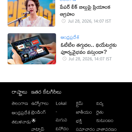
పేపర్ లీక్ బిల్లుపై ప్రియాంక
ఆగ్రహం
Jul 28, 2026, 14:07 IST
ఆంధ్రప్రదేశ్
ఓటీటీల తగ్గుదల.. థియేటర్లకు
పూర్వవైభవం వస్తుందా?
Jul 28, 2026, 14:07 IST
రాష్ట్రాలు
ఇతర కేటగిరీలు
తెలంగాణ
ఉద్యోగాలు
Lokal
క్రైమ్
విద్య
-
ట్రెండింగ్
జాతీయం
రైతు
ఆంధ్రప్రదేశ్
మగువ
కుటుంబం
🌟
భక్తి
తమిళనాడు
వినోదం
వాట్సాప్
సమాచారం
వాతావరణం