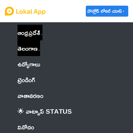
డౌన్లోడ్ లోకల్ యాప్
ఆంధ్రప్రదేశ్
తెలంగాణ
ఉద్యోగాలు
ట్రెండింగ్
వాతావరణం
🌟 వాట్సాప్ STATUS
వినోదం