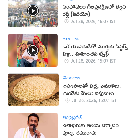
సింహాచలం గిరిప్రదక్షిణలో తగ్గని
రద్దీ (వీడియో)
Jul 28, 2026, 16:07 IST
తెలంగాణ
ఒకే యువకుడితో ముగ్గురు సిస్టర్స్
పెళ్లి.. ఊహించని ట్విస్ట్
Jul 28, 2026, 15:07 IST
తెలంగాణ
గసగసాలతో నిద్ర, ఎముకలు,
గుండెకు మేలు: నిపుణులు
Jul 28, 2026, 15:07 IST
ఆంధ్రప్రదేశ్
నెలాఖరుకు ఆలయ నిర్మాణం
పూర్తి: రఘురామ