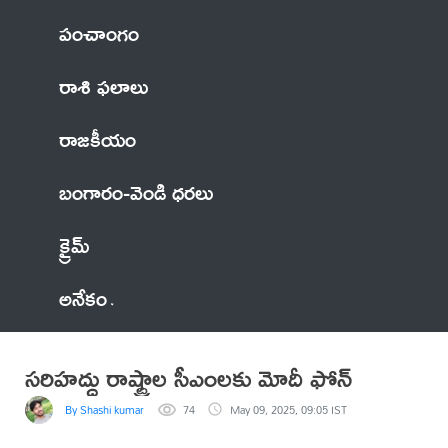
పంచాంగం
రాశి ఫలాలు
రాజకీయం
బంగారం-వెండి ధరలు
క్రైమ్
అనేకం
సరిహద్దు రాష్ట్రాల సీఎంలకు మోదీ ఫోన్‌
By Shashi kumar
74
May 09, 2025, 09:05 IST