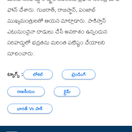
ఫోన్‌ చేశారు. గుజరాత్‌, రాజస్థాన్‌, పంజాబ్‌
ముఖ్యమంత్రులతో ఆయన మాట్లాడారు. పాకిస్తాన్
ఎటునుంచైనా దాడులు చేసే అవకాశం ఉన్నందున
సరిహద్దులో భద్రతను మరింత పటిష్టం చేయాలని
సూచించారు.
ట్యాగ్స్ :
లోకల్
ట్రెండింగ్
రాజకీయం
క్రైమ్
భారత్ Vs పాక్