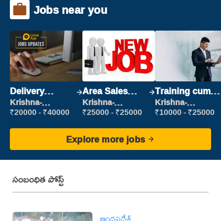
Jobs near you
Delivery
Area Sales
Training cum
Executive
Manager (Field
Placement
Krishna-
Krishna-
Krishna-
vijayawada
vijayawada
vijayawada
Sales)
₹20000 - ₹40000
₹25000 - ₹25000
₹10000 - ₹25000
Explore more jobs
సంబంధిత పోస్ట్
ఆంధ్రప్రదేశ్