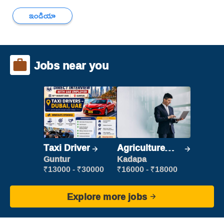
ఇండియా
Jobs near you
Taxi Driver
Agriculture
Labour
Guntur
Kadapa
₹13000 - ₹30000
₹16000 - ₹18000
Explore more jobs