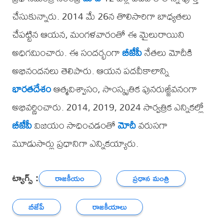
చేసుకున్నారు. 2014 మే 26న తొలిసారిగా బాధ్యతలు
చేపట్టిన ఆయన, మంగళవారంతో ఈ మైలురాయిని
అధిగమించారు. ఈ సందర్భంగా
బీజేపీ
నేతలు మోదీకి
అభినందనలు తెలిపారు. ఆయన పదవీకాలాన్ని
భారతదేశం
ఆత్మవిశ్వాసం, సాంస్కృతిక పునరుజ్జీవనంగా
అభివర్ణించారు. 2014, 2019, 2024 సార్వత్రిక ఎన్నికల్లో
బీజేపీ
విజయం సాధించడంతో
మోదీ
వరుసగా
మూడుసార్లు ప్రధానిగా ఎన్నికయ్యారు.
ట్యాగ్స్ :
రాజకీయం
ప్రధాన మంత్రి
బీజేపీ
రాజకీయాలు