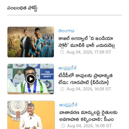
సంబంధిత పోస్ట్
తెలంగాణ
కాజల్ అగర్వాల్ 'ది ఇండియా
స్టోరీ' మూవీకి భారీ ఎదురుదెబ్బ
Aug 04, 2026, 17:08 IST
ఆంధ్రప్రదేశ్
టీడీపీలో కాపులకు ప్రాధాన్యత
లేదు: గూడపాటి (వీడియో)
Aug 04, 2026, 16:08 IST
ఆంధ్రప్రదేశ్
వాతావరణ మార్పులపై రైతులకు
అవగాహన కల్పించాలి: సీఎం
Aug 04, 2026, 16:08 IST