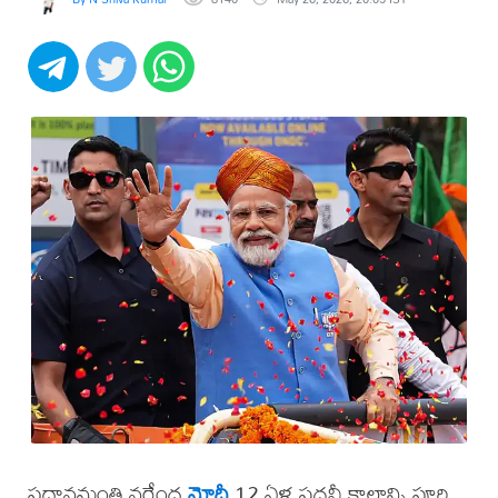
ప్రధానమంత్రి నరేంద్ర
మోదీ
12 ఏళ్ల పదవీ కాలాన్ని పూర్తి