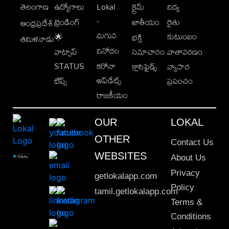
తెలంగాణ
ఉద్యోగాలు
Lokal
క్రైమ్
విద్య
-
ట్రెండింగ్
జాతీయం
రైతు
ఆంధ్రప్రదేశ్
మగువ
కుటుంబం
🌟
భక్తి
తమిళనాడు
వినోదం
వాట్సాప్
సమాచారం
వాతావరణం
STATUS
కరోనా
క్లాసిఫైడ్స్
వ్యాపార
అప్‌డేట్స్
టిప్స్
ప్రపంచం
రాజకీయం
OUR
LOKAL
OTHER
Contact Us
WEBSITES
About Us
Privacy
getlokalapp.com
Policy
tamil.getlokalapp.com
Terms &
Conditions