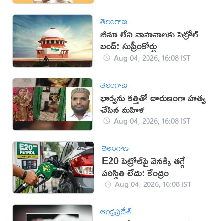
తెలంగాణ
బీమా లేని వాహనాలకు పెట్రోల్
బంద్: సుప్రీంకోర్టు
Aug 04, 2026, 16:08 IST
తెలంగాణ
భార్యను కత్తితో దారుణంగా హత్య
చేసిన మహిళ
Aug 04, 2026, 16:08 IST
తెలంగాణ
E20 పెట్రోల్‌పై వెనక్కి తగ్గే
పరిస్థితి లేదు: కేంద్రం
Aug 04, 2026, 16:08 IST
ఆంధ్రప్రదేశ్