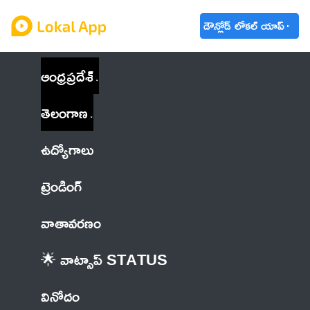
డౌన్లోడ్ లోకల్ యాప్
ఆంధ్రప్రదేశ్
తెలంగాణ
ఉద్యోగాలు
ట్రెండింగ్
వాతావరణం
🌟 వాట్సాప్ STATUS
వినోదం