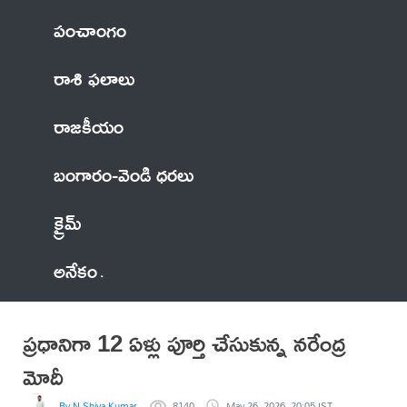
పంచాంగం
రాశి ఫలాలు
రాజకీయం
బంగారం-వెండి ధరలు
క్రైమ్
అనేకం
ప్రధానిగా 12 ఏళ్లు పూర్తి చేసుకున్న నరేంద్ర
మోదీ
By N Shiva Kumar
8140
May 26, 2026, 20:05 IST