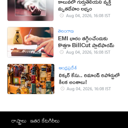
కాలువలో గుర్తుతెలియని వ్యక్తి
మృతదేహం లభ్యం
Aug 04, 2026, 16:08 IST
తెలంగాణ
EMI భారం తగ్గించేందుకు
కొత్తగా BillCut ప్లాట్‌ఫారమ్
Aug 04, 2026, 16:08 IST
ఆంధ్రప్రదేశ్
లిక్కర్ కేసు.. రిమాండ్​ రిపోర్టులో
కీలక అంశాలు!
Aug 04, 2026, 16:08 IST
రాష్ట్రాలు
ఇతర కేటగిరీలు