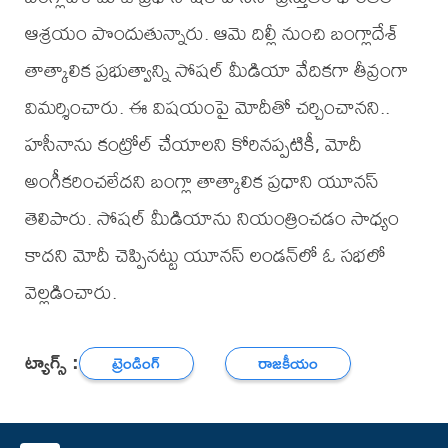
ఆశ్రయం పొందుతున్నారు. ఆమె దిల్లీ నుంచి బంగ్లాదేశ్
తాత్కాలిక ప్రభుత్వాన్ని సోషల్ మీడియా వేదికగా తీవ్రంగా
విమర్శించారు. ఈ విషయంపై మోదీతో చర్చించానని..
హసీనాను కంట్రోల్ చేయాలని కోరినప్పటికీ, మోదీ
అంగీకరించలేదని బంగ్లా తాత్కాలిక ప్రధాని యూనస్‌
తెలిపారు. సోషల్ మీడియాను నియంత్రించడం సాధ్యం
కాదని మోదీ చెప్పినట్టు యూనస్‌ లండన్‌లో ఓ సభలో
వెల్లడించారు.
ట్యాగ్స్ :
ట్రెండింగ్
రాజకీయం