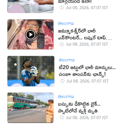
మార్చేయండి ఇలా!
Jul 08, 2026, 07:07 IST
తెలంగాణ
జమ్మూకశ్మీర్‌లో భారీ
ఎన్‌కౌంటర్.. లష్కరే టాప్
కమాండర్ హతం
Jul 08, 2026, 07:07 IST
తెలంగాణ
టీ20 జట్టులో భారీ మార్పులు..
సంజూ శాంసన్‌‌కు ఛాన్స్!
Jul 08, 2026, 07:07 IST
తెలంగాణ
బస్సును ఢీకొట్టిన బైక్..
స్పాట్‌లోనే వ్యక్తి మృతి
Jul 08, 2026, 07:07 IST