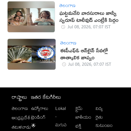
తెలంగాణ
ఘట్టమనేని వారసురాలు జాన్వీ
స్వరూప్ టాలీవుడ్ ఎంట్రీకి సిద్ధం
Jul 08, 2026, 07:07 IST
తెలంగాణ
ఈపీఎఫ్‌ఓ ఆన్‌లైన్ సేవల్లో
తాత్కాలిక జాప్యం
Jul 08, 2026, 07:07 IST
రాష్ట్రాలు
ఇతర కేటగిరీలు
తెలంగాణ
ఉద్యోగాలు
Lokal
క్రైమ్
విద్య
-
ట్రెండింగ్
జాతీయం
రైతు
ఆంధ్రప్రదేశ్
మగువ
కుటుంబం
🌟
భక్తి
తమిళనాడు