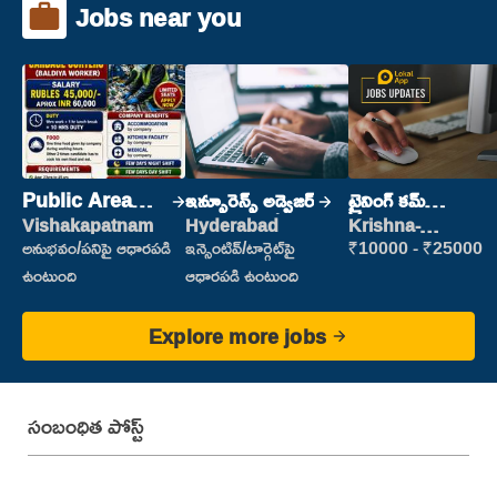
Jobs near you
Public Area
ఇన్సూరెన్స్ అడ్వైజర్
ట్రైనింగ్ కమ్
Cleaner
ప్లేస్‌మెంట్
Vishakapatnam
Hyderabad
Krishna-
vijayawada
అనుభవం/పనిపై ఆధారపడి
ఇన్సెంటివ్/టార్గెట్‌పై
₹10000 - ₹25000
ఉంటుంది
ఆధారపడి ఉంటుంది
Explore more jobs
సంబంధిత పోస్ట్