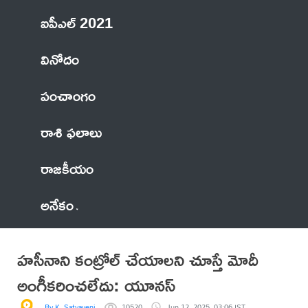
ఐపీఎల్ 2021
వినోదం
పంచాంగం
రాశి ఫలాలు
రాజకీయం
అనేకం
హసీనాని కంట్రోల్ చేయాలని చూస్తే మోదీ
అంగీకరించలేదు: యూనస్‌
By K. Satyaveni
10520
Jun 12, 2025, 03:06 IST