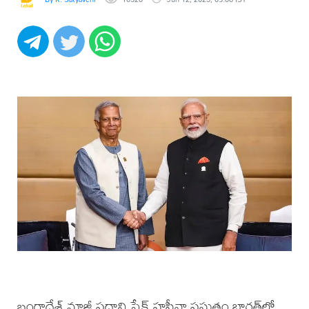
బంగ్లాదేశ్‌ మాజీ ప్రధాని షేక్‌ హసీనా ప్రస్తుతం భారత్‌లో