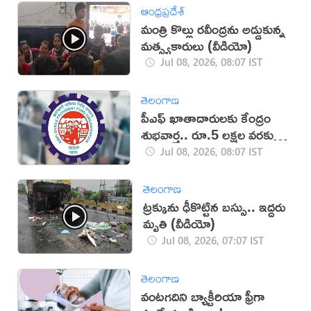
ఆంధ్రప్రదేశ్
మంత్రి కొల్లు రవీంద్రను అడ్డుకున్న
మత్స్యకారులు (వీడియో)
Jul 08, 2026, 08:07 IST
తెలంగాణ
పీఎఫ్ ఖాతాదారులకు కేంద్రం
శుభవార్త.. రూ.5 లక్షల వరకు
‘ఆటో క్లెయిమ్’
Jul 08, 2026, 08:07 IST
తెలంగాణ
ట్రక్కును ఢీకొట్టిన బస్సు.. ఇద్దరు
మృతి (వీడియో)
Jul 08, 2026, 07:07 IST
తెలంగాణ
వంటగదిని బ్యాక్టీరియా ఫ్రీగా