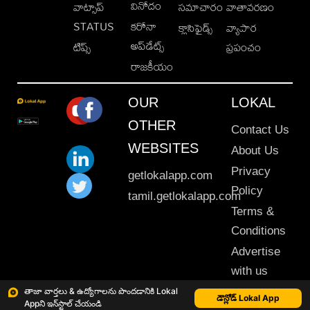
వినోదం
వాట్సాప్
సమాచారం
వాతావరణం
STATUS
కరోనా
క్లాసిఫైడ్స్
వ్యాపార
అప్‌డేట్స్
టిప్స్
ప్రపంచం
రాజకీయం
OUR
LOKAL
OTHER
Contact Us
WEBSITES
About Us
Privacy
getlokalapp.com
Policy
tamil.getlokalapp.com
Terms &
Conditions
Advertise
with us
Sitemap
తాజా వార్తలు & ఉద్యోగాలను పొందడానికి Lokal
డౌన్లోడ్ Lokal App
Appని ఇన్‌స్టాల్ చేయండి
This material may not be published, transmitted, rewritten or redistributed. © 2020 Lokal App. All rights reserved.