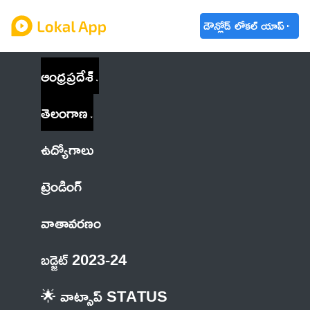
డౌన్లోడ్ లోకల్ యాప్
ఆంధ్రప్రదేశ్
తెలంగాణ
ఉద్యోగాలు
ట్రెండింగ్
వాతావరణం
బడ్జెట్ 2023-24
🌟 వాట్సాప్ STATUS