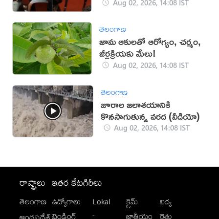
(వీడియో)
Aug 02, 2026, 14:08 IST
తెలంగాణ
జామ ఆకులతో ఆరోగ్యం, చర్మం,
జీర్ణక్రియకు మేలు!
Aug 02, 2026, 14:08 IST
తెలంగాణ
జూరాల జలాశయానికి
కొనసాగుతున్న వరద (వీడియో)
Aug 02, 2026, 14:08 IST
రాష్ట్రాలు
ఇతర కేటగిరీలు
తెలంగాణ
ఉద్యోగాలు
Lokal
క్రైమ్
విద్య
-
ట్రెండింగ్
జాతీయం
రైతు
ఆంధ్రప్రదేశ్