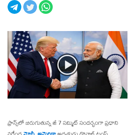
ఫ్రాన్స్‌లో జరుగుతున్న జీ 7 సమ్మిట్ సందర్భంగా ప్రధాని
నరేంద్ర
మోదీ
,
అమెరికా
అధ్యక్షుడు డొనాల్డ్ ట్రంప్