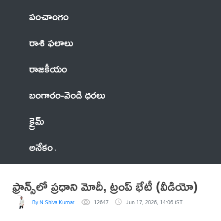
పంచాంగం
రాశి ఫలాలు
రాజకీయం
బంగారం-వెండి ధరలు
క్రైమ్
అనేకం
ఫ్రాన్స్‌లో ప్రధాని మోదీ, ట్రంప్ భేటీ (వీడియో)
By N Shiva Kumar
12647
Jun 17, 2026, 14:06 IST