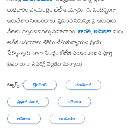
బుధవారం సాయంత్రం భేటీ అయ్యారు. ఈ సందర్భంగా
ఇరుదేశాల సంబంధాలు, ప్రపంచ సమస్యలపై ఇరువురు
నేతలు చర్చించిచినట్లు సమాచారం.
భారత్
,
అమెరికా
మధ్య
అనేక విషయాలు చోటు చేసుకున్నాయని ట్రంప్
పేర్కొన్నారు. కాగా వీరిద్దరి భేటీకి సంబంధించిన పూర్తి
వివరాలు కాసేపట్లో వెల్లడికానున్నాయి.
ట్యాగ్స్ :
ట్రెండింగ్
పరిపాలన
ప్రధాన మంత్రి
అమెరికా
అమెరికా
ఇండియా