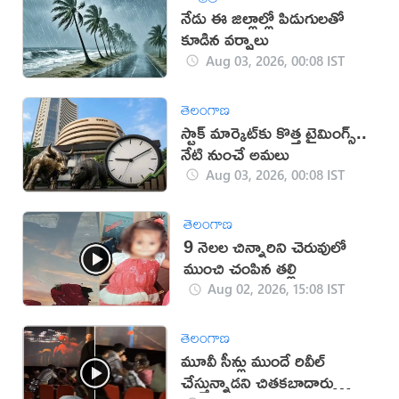
నేడు ఈ జిల్లాల్లో పిడుగులతో
కూడిన వర్షాలు
Aug 03, 2026, 00:08 IST
తెలంగాణ
స్టాక్ మార్కెట్‌కు కొత్త టైమింగ్స్..
నేటి నుంచే అమలు
Aug 03, 2026, 00:08 IST
తెలంగాణ
9 నెలల చిన్నారిని చెరువులో
ముంచి చంపిన తల్లి
Aug 02, 2026, 15:08 IST
తెలంగాణ
మూవీ సీన్లు ముందే రివీల్
చేస్తున్నాడని చితకబాదారు