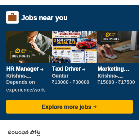
Jobs near you
HR Manager
Taxi Driver
Marketing
Executive
Krishna-
Guntur
Krishna-
vijayawada
vijayawada
Depends on
₹13000 - ₹30000
₹15000 - ₹17500
experience/work
Explore more jobs
సంబంధిత పోస్ట్