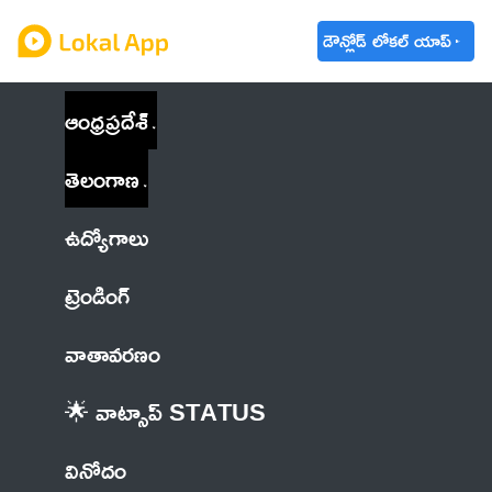
డౌన్లోడ్ లోకల్ యాప్
ఆంధ్రప్రదేశ్
తెలంగాణ
ఉద్యోగాలు
ట్రెండింగ్
వాతావరణం
🌟 వాట్సాప్ STATUS
వినోదం