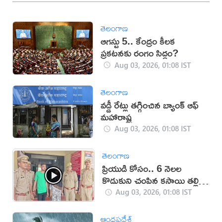
తెలంగాణ
ఆగస్టు 5.. కేంద్రం కీలక
ప్రకటనకు రంగం సిద్ధం?
Aug 03, 2026, 01:08 IST
తెలంగాణ
వడ్డీ రేట్లు తగ్గించిన బ్యాంక్ ఆఫ్
మహారాష్ట్ర
Aug 03, 2026, 01:08 IST
తెలంగాణ
ప్రియుడి కోసం.. 6 నెలల
కొడుకుని చంపిన కసాయి తల్లి
(వీడియో)
Aug 03, 2026, 01:08 IST
ఆంధ్రప్రదేశ్