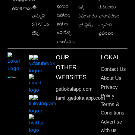
మగువ
కుటుంబం
🌟
భక్తి
తమిళనాడు
వినోదం
వాట్సాప్
సమాచారం
వాతావరణం
STATUS
కరోనా
క్లాసిఫైడ్స్
వ్యాపార
అప్‌డేట్స్
టిప్స్
ప్రపంచం
రాజకీయం
OUR
LOKAL
OTHER
Contact Us
WEBSITES
About Us
Privacy
getlokalapp.com
Policy
tamil.getlokalapp.com
Terms &
Conditions
Advertise
with us