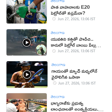
తెలంగాణ
పాత వాహనాలకు E20
పెట్రోల్‍తో నష్టమేనా?
Jun 27, 2026, 13:06 IST
తెలంగాణ
యువతిని కత్తితో పొడిచి..
కారులో పెట్రోల్ బాంబు పేల్చుకున్న
వ్యక్తి (వీడియో)
Jun 27, 2026, 13:06 IST
తెలంగాణ
గాయంతో మ్యాచ్ మధ్యలోనే
వైదొలిగిన ఒసాకా
Jun 27, 2026, 13:06 IST
తెలంగాణ
భాగ్యరాజ్‌కు ప్రభుత్వ
లాంఛనాలతో అంత్యక్రియలు..