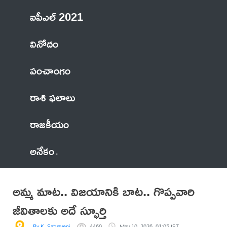
ఐపీఎల్ 2021
వినోదం
పంచాంగం
రాశి ఫలాలు
రాజకీయం
అనేకం
అమ్మ మాట.. విజయానికి బాట.. గొప్పవారి
జీవితాలకు అదే స్ఫూర్తి
By K. Satyaveni
4460
May 10, 2026, 01:05 IST