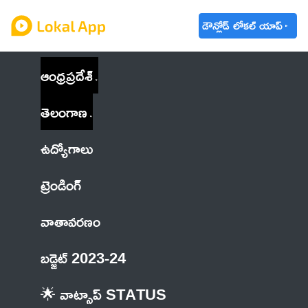
డౌన్లోడ్ లోకల్ యాప్
ఆంధ్రప్రదేశ్
తెలంగాణ
ఉద్యోగాలు
ట్రెండింగ్
వాతావరణం
బడ్జెట్ 2023-24
🌟 వాట్సాప్ STATUS