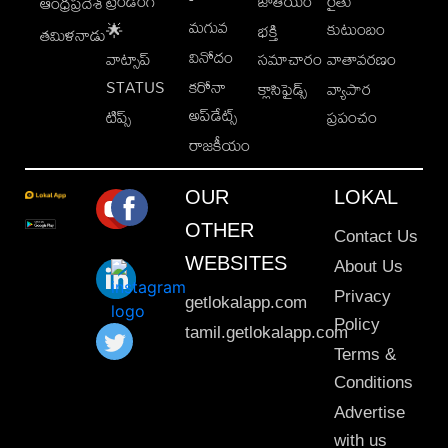
ట్రెండింగ్
జాతీయం
రైతు
ఆంధ్రప్రదేశ్
మగువ
కుటుంబం
🌟
భక్తి
తమిళనాడు
వినోదం
వాట్సాప్
సమాచారం
వాతావరణం
STATUS
కరోనా
క్లాసిఫైడ్స్
వ్యాపార
అప్‌డేట్స్
టిప్స్
ప్రపంచం
రాజకీయం
OUR
LOKAL
OTHER
Contact Us
WEBSITES
About Us
Privacy
getlokalapp.com
Policy
tamil.getlokalapp.com
Terms &
Conditions
Advertise
with us