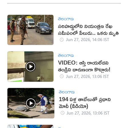
తెలంగాణ
సరిహద్దులోని నియంత్రణ రేఖ
సమీపంలో పేలుడు.. ఒకరు మృతి
Jun 27, 2026, 14:06 IST
తెలంగాణ
VIDEO: ఆస్తి రాయలేదని
తండ్రిని దారుణంగా కొట్టారు!
Jun 27, 2026, 13:06 IST
తెలంగాణ
194 ఏళ్ల తాబేలుతో ప్రధాని
మోదీ (వీడియో)
Jun 27, 2026, 13:06 IST