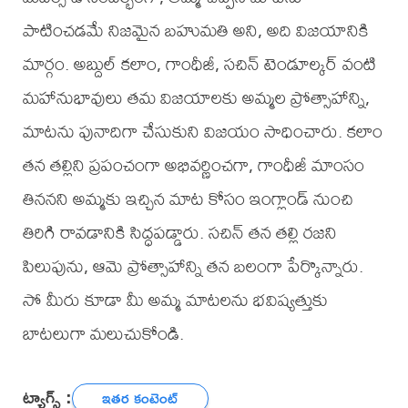
పాటించడమే నిజమైన బహుమతి అని, అది విజయానికి
మార్గం. అబ్దుల్ కలాం, గాంధీజీ, సచిన్ టెండూల్కర్ వంటి
మహానుభావులు తమ విజయాలకు అమ్మల ప్రోత్సాహాన్ని,
మాటను పునాదిగా చేసుకుని విజయం సాధించారు. కలాం
తన తల్లిని ప్రపంచంగా అభివర్ణించగా, గాంధీజీ మాంసం
తిననని అమ్మకు ఇచ్చిన మాట కోసం ఇంగ్లాండ్ నుంచి
తిరిగి రావడానికి సిద్ధపడ్డారు. సచిన్ తన తల్లి రజని
పిలుపును, ఆమె ప్రోత్సాహాన్ని తన బలంగా పేర్కొన్నారు.
సో మీరు కూడా మీ అమ్మ మాటలను భవిష్యత్తుకు
బాటలుగా మలుచుకోండి.
ట్యాగ్స్ :
ఇతర కంటెంట్