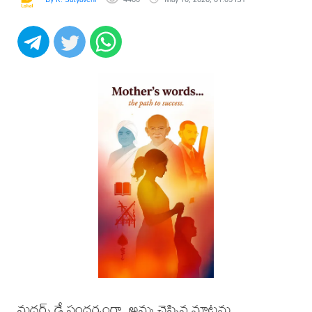
మదర్స్ డే సందర్భంగా, అమ్మ చెప్పిన మాటను