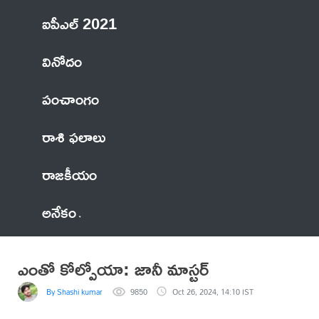
ఐపీఎల్ 2021
వినోదం
పంచాంగం
రాశి ఫలాలు
రాజకీయం
అనేకం
ఎంతో కోల్పోయా: జానీ మాస్టర్‌
By Shashi kumar
9850
Oct 26, 2024, 14:10 IST