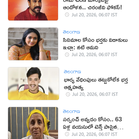
ఆందోళన.. చిరంజీవి ఫోకస్!
Jul 20, 2026, 06:07 IST
తెలంగాణ
సినిమాల కోసం భర్తకు విడాకులు
ఇచ్చా: నటి ఆమని
Jul 20, 2026, 06:07 IST
తెలంగాణ
భార్య వేధింపులు తట్టుకోలేక భర్త
ఆత్మహత్య
Jul 20, 2026, 06:07 IST
తెలంగాణ
సర్పంచ్ అవ్వడం కోసం.. 63
ఏళ్ల వయసులో టెన్త్ పాసైన
వృద్ధురాలు
Jul 20, 2026, 06:07 IST