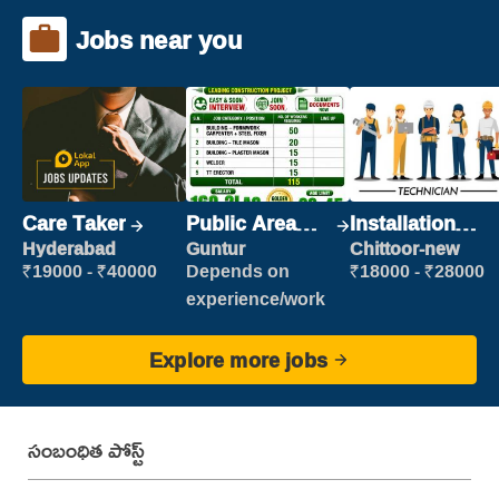
Jobs near you
Care Taker
Public Area
Installation
Cleaner
Engineer/
Hyderabad
Guntur
Chittoor-new
Helper
₹19000 - ₹40000
Depends on
₹18000 - ₹28000
experience/work
Explore more jobs
సంబంధిత పోస్ట్