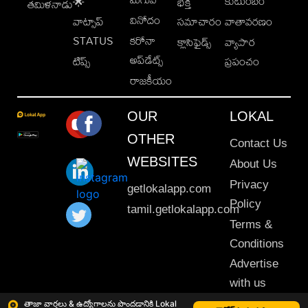
కుటుంబం
🌟
భక్తి
తమిళనాడు
వినోదం
వాట్సాప్
సమాచారం
వాతావరణం
STATUS
కరోనా
క్లాసిఫైడ్స్
వ్యాపార
అప్‌డేట్స్
టిప్స్
ప్రపంచం
రాజకీయం
OUR
LOKAL
OTHER
Contact Us
WEBSITES
About Us
Privacy
getlokalapp.com
Policy
tamil.getlokalapp.com
Terms &
Conditions
Advertise
with us
Sitemap
తాజా వార్తలు & ఉద్యోగాలను పొందడానికి Lokal