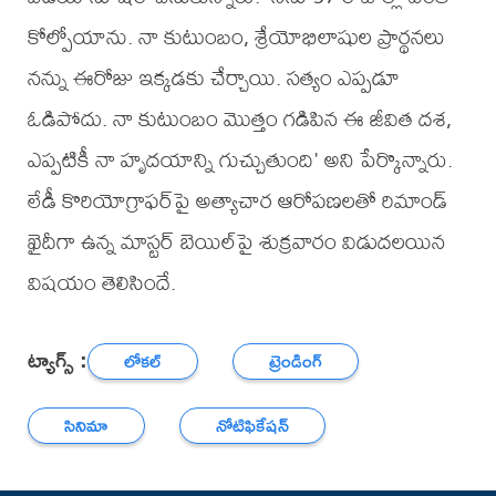
కోల్పోయాను. నా కుటుంబం, శ్రేయోభిలాషుల ప్రార్థనలు
నన్ను ఈరోజు ఇక్కడకు చేర్చాయి. సత్యం ఎప్పడూ
ఓడిపోదు. నా కుటుంబం మొత్తం గడిపిన ఈ జీవిత దశ,
ఎప్పటికీ నా హృదయాన్ని గుచ్చుతుంది' అని పేర్కొన్నారు.
లేడీ కొరియోగ్రాఫర్‌పై అత్యాచార ఆరోపణలతో రిమాండ్
ఖైదీగా ఉన్న మాస్టర్ బెయిల్‌పై శుక్రవారం విడుదలయిన
విషయం తెలిసిందే.
ట్యాగ్స్ :
లోకల్
ట్రెండింగ్
సినిమా
నోటిఫికేషన్