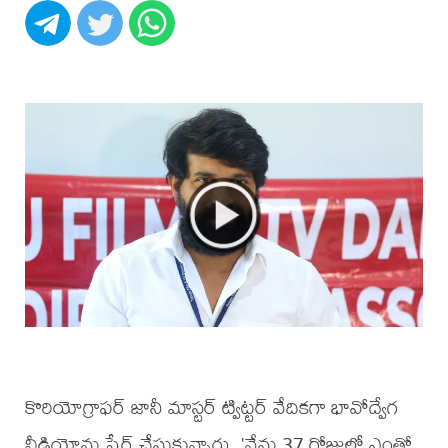
కొరియోగ్రాఫర్ జానీ మాస్టర్ ట్విట్టర్ వేదికగా భావోద్వేగ
వీడియోను షేర్ చేసుకున్నారు. 'నేను 37 రోజుల్లో ఎంతో