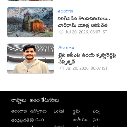
తెలంగాణ
విరిగిపడిన కొండచరియలు..
చార్‌ధామ్ యాత్ర నిలిపివేత
Jul 20, 2026, 06:07 IST
తెలంగాణ
ట్రైనీ ఐపీఎస్ ఉదయ్ కృష్ణారెడ్డిపై
సస్పెన్షన్
Jul 20, 2026, 06:07 IST
రాష్ట్రాలు
ఇతర కేటగిరీలు
తెలంగాణ
ఉద్యోగాలు
Lokal
క్రైమ్
విద్య
-
ట్రెండింగ్
జాతీయం
రైతు
ఆంధ్రప్రదేశ్
మగువ