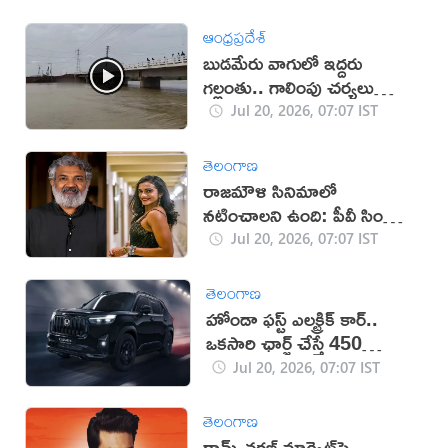
ఆంధ్రప్రదేశ్
బుడమేరు వాగులో ఇద్దరు
గల్లంతు.. గాలింపు చర్యలు
ముమ్మరం (వీడియో)
Jul 20, 2026, 07:07 IST
తెలంగాణ
రాజమౌళి సినిమాలో
నటించాలని ఉంది: పీవీ సింధు
ఆసక్తికర పోస్ట్
Jul 20, 2026, 07:07 IST
తెలంగాణ
హోండా ఫస్ట్ ఎలక్ట్రిక్ కార్..
ఒకసారి ఛార్జ్‌ చేస్తే 450
కిలోమీటర్ల రేంజ్
Jul 20, 2026, 07:07 IST
తెలంగాణ
రామ్ చరణ్ మార్కెట్‌పై