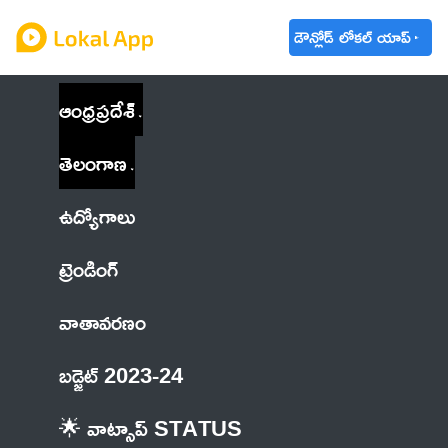
డౌన్లోడ్ లోకల్ యాప్
ఆంధ్రప్రదేశ్
తెలంగాణ
ఉద్యోగాలు
ట్రెండింగ్
వాతావరణం
బడ్జెట్ 2023-24
🌟 వాట్సాప్ STATUS