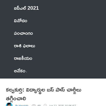
ఐపీఎల్ 2021
వినోదం
పంచాంగం
రాశి ఫలాలు
రాజకీయం
అనేకం
కల్వకుర్తి: విద్యార్థుల బస్ పాస్ చార్జీలు
తగ్గించాలి
By Harshith
69
Jun 12, 2025, 01:06 IST