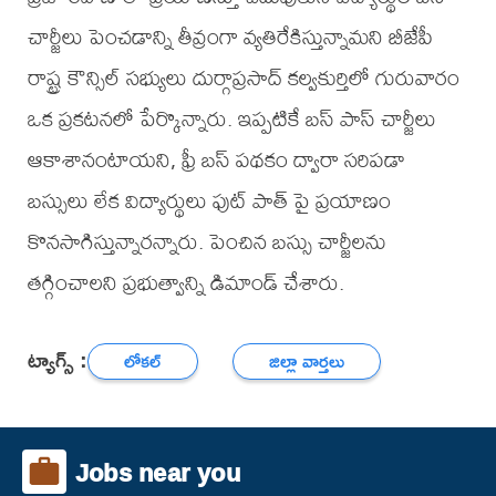
చార్జీలు పెంచడాన్ని తీవ్రంగా వ్యతిరేకిస్తున్నామని బీజేపీ
రాష్ట్ర కౌన్సిల్ సభ్యులు దుర్గాప్రసాద్ కల్వకుర్తిలో గురువారం
ఒక ప్రకటనలో పేర్కొన్నారు. ఇప్పటికే బస్ పాస్ చార్జీలు
ఆకాశానంటాయని, ఫ్రీ బస్ పథకం ద్వారా సరిపడా
బస్సులు లేక విద్యార్థులు ఫుట్ పాత్ పై ప్రయాణం
కొనసాగిస్తున్నారన్నారు. పెంచిన బస్సు చార్జీలను
తగ్గించాలని ప్రభుత్వాన్ని డిమాండ్ చేశారు.
ట్యాగ్స్ :
లోకల్
జిల్లా వార్తలు
Jobs near you