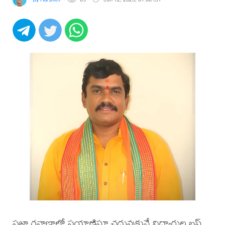
ప్రజా రవాణాలో ప్రయాణిస్తూ చదువుకునే విద్యార్థుల బస్