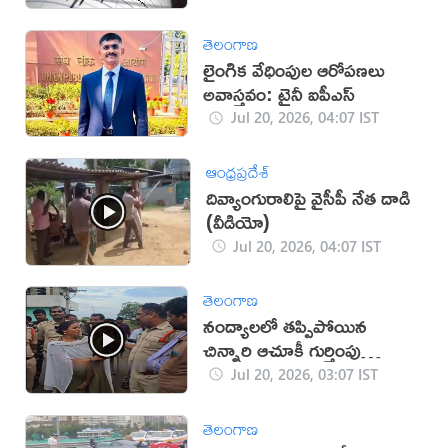
తెలంగాణ
లైంగిక వేధింపుల ఆరోపణలు
అవాస్తవం: ట్రైనీ ఐపీఎస్
Jul 20, 2026, 04:07 IST
ఆంధ్రప్రదేశ్
దివ్యాంగురాలిపై వైసీపీ నేత దాడి
(వీడియో)
Jul 20, 2026, 04:07 IST
తెలంగాణ
నంద్యాలలో తప్పిపోయిన
చిన్నారి ఆచూకీ గుర్తింపు
(వీడియో)
Jul 20, 2026, 03:07 IST
తెలంగాణ