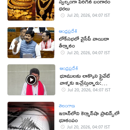
స్వల్పంగా పెరిగిన బంగారం
ధరలు
Jul 20, 2026, 04:07 IST
ఆంధ్రప్రదేశ్
లోక్‌సభలో వైసీపీ వాయిదా
తీర్మానం
Jul 20, 2026, 04:07 IST
ఆంధ్రప్రదేశ్
భూములను లాక్కొని ప్రైవేట్
వాళ్ళకు ఇచ్చేస్తున్నారు:
కారుమూరు (వీడియో)
Jul 20, 2026, 04:07 IST
తెలంగాణ
ఇరాన్‌లోని కెర్మాన్‌షా ప్రావిన్స్‌లో
భూకంపం
Jul 20, 2026, 04:07 IST