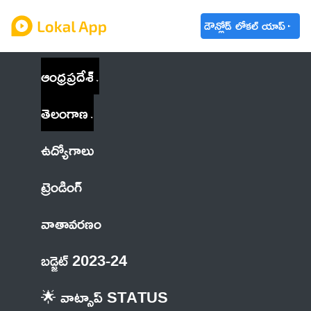
డౌన్లోడ్ లోకల్ యాప్
ఆంధ్రప్రదేశ్
తెలంగాణ
ఉద్యోగాలు
ట్రెండింగ్
వాతావరణం
బడ్జెట్ 2023-24
🌟 వాట్సాప్ STATUS