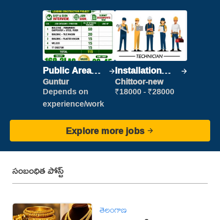
Public Area
Installation
Cleaner
Engineer/
Guntur
Chittoor-new
Helper
Depends on
₹18000 - ₹28000
experience/work
Explore more jobs
సంబంధిత పోస్ట్
తెలంగాణ