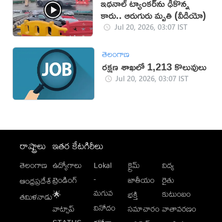
ఇథనాల్ ట్యాంకర్‌ను ఢీకొన్న
కారు.. ఆరుగురు మృతి (వీడియో)
Jul 20, 2026, 03:07 IST
తెలంగాణ
రక్షణ శాఖలో 1,213 కొలువులు
Jul 20, 2026, 03:07 IST
రాష్ట్రాలు
ఇతర కేటగిరీలు
తెలంగాణ
ఉద్యోగాలు
Lokal
క్రైమ్
విద్య
-
ట్రెండింగ్
జాతీయం
రైతు
ఆంధ్రప్రదేశ్
మగువ
కుటుంబం
🌟
భక్తి
తమిళనాడు
వినోదం
వాట్సాప్
సమాచారం
వాతావరణం