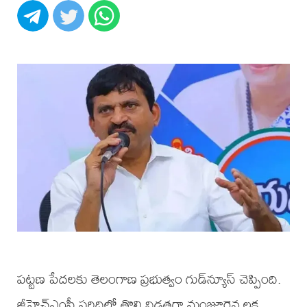
పట్టణ పేదలకు తెలంగాణ ప్రభుత్వం గుడ్‌న్యూస్ చెప్పింది.
జీహెచ్‌ఎంసీ పరిధిలో తొలి విడతగా మంజూరైన లక్ష