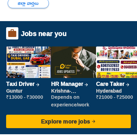
జిల్లా వార్తలు
Jobs near you
Taxi Driver
HR Manager
Care Taker
Guntur
Krishna-
Hyderabad
vijayawada
₹13000 - ₹30000
Depends on
₹21000 - ₹25000
experience/work
Explore more jobs