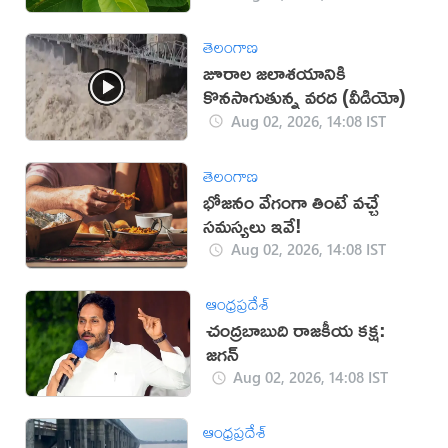
తెలంగాణ
జూరాల జలాశయానికి
కొనసాగుతున్న వరద (వీడియో)
Aug 02, 2026, 14:08 IST
తెలంగాణ
భోజనం వేగంగా తింటే వచ్చే
సమస్యలు ఇవే!
Aug 02, 2026, 14:08 IST
ఆంధ్రప్రదేశ్
చంద్రబాబుది రాజకీయ కక్ష:
జగన్
Aug 02, 2026, 14:08 IST
ఆంధ్రప్రదేశ్