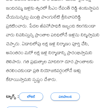
ఇందిరమ్మ ఇళ్లకు త్వరలో సీఎం రేవంత్ రెడ్డి శంకుస్థాపన
చేయనున్నట్లు మంత్రి పొంగులేటి శ్రీనివాసరెడ్డి
ప్రకటించారు. పేదల జీవనోపాధికి ఇబ్బంది కలగకుండా
వారు నివసిస్తున్న ప్రాంతాల పరిధిలోనే ఇళ్లను నిర్మిస్తామని
చెప్పారు. ఏడాదిలోపు లక్ష ఇళ్ల నిర్మాణం పూర్తి చేసి,
అనంతరం మరో లక్ష ఇళ్ల నిర్మాణాన్ని ప్రారంభిస్తామని
తెలిపారు. గత ప్రభుత్వాల మాదిరిగా దూర ప్రాంతాలకు
తరలించకుండా ప్రతి నియోజకవర్గంలోనే ఇళ్లు
కేటాయిస్తామని స్పష్టం చేశారు.
ట్యాగ్స్ :
లోకల్
పరిపాలన