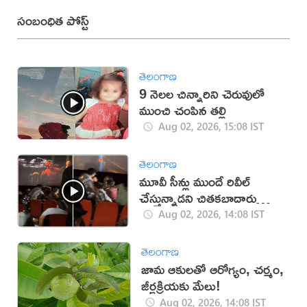
సంబంధిత పోస్ట్
తెలంగాణ
9 నెలల చిన్నారిని చెరువులో
ముంచి చంపిన తల్లి
Aug 02, 2026, 15:08 IST
తెలంగాణ
మూవీ సీన్లు ముందే రివీల్
చేస్తున్నాడని చితకబాదారు
(వీడియో)
Aug 02, 2026, 14:08 IST
తెలంగాణ
జామ ఆకులతో ఆరోగ్యం, చర్మం,
జీర్ణక్రియకు మేలు!
Aug 02, 2026, 14:08 IST