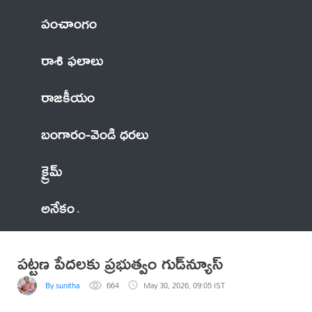
పంచాంగం
రాశి ఫలాలు
రాజకీయం
బంగారం-వెండి ధరలు
క్రైమ్
అనేకం
పట్టణ పేదలకు ప్రభుత్వం గుడ్‌న్యూస్
By sunitha
664
May 30, 2026, 09:05 IST