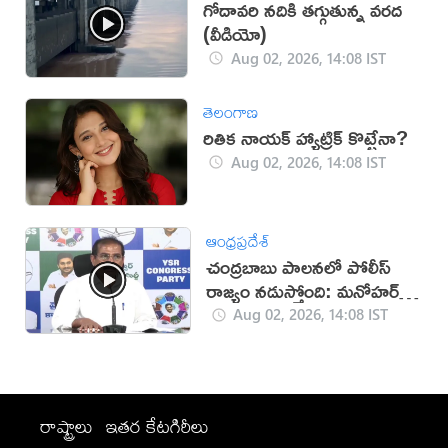
గోదావరి నదికి తగ్గుతున్న వరద
(వీడియో)
Aug 02, 2026, 14:08 IST
తెలంగాణ
రితిక నాయక్ హ్యాట్రిక్ కొట్టేనా?
Aug 02, 2026, 14:08 IST
ఆంధ్రప్రదేశ్
చంద్రబాబు పాలనలో పోలీస్
రాజ్యం నడుస్తోంది: మనోహర్
రెడ్డి
Aug 02, 2026, 14:08 IST
రాష్ట్రాలు
ఇతర కేటగిరీలు