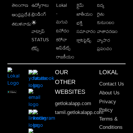
తెలంగాణ
ఉద్యోగాలు
Lokal
క్రైమ్
విద్య
-
ట్రెండింగ్
జాతీయం
రైతు
ఆంధ్రప్రదేశ్
మగువ
కుటుంబం
🌟
భక్తి
తమిళనాడు
వినోదం
వాట్సాప్
సమాచారం
వాతావరణం
STATUS
కరోనా
క్లాసిఫైడ్స్
వ్యాపార
అప్‌డేట్స్
టిప్స్
ప్రపంచం
రాజకీయం
OUR
LOKAL
OTHER
Contact Us
WEBSITES
About Us
Privacy
getlokalapp.com
Policy
tamil.getlokalapp.com
Terms &
Conditions