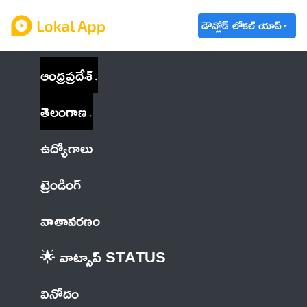
డౌన్లోడ్ లోకల్ యాప్
ఆంధ్రప్రదేశ్
తెలంగాణ
ఉద్యోగాలు
ట్రెండింగ్
వాతావరణం
🌟 వాట్సాప్ STATUS
వినోదం