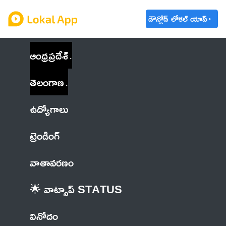
డౌన్లోడ్ లోకల్ యాప్
ఆంధ్రప్రదేశ్
తెలంగాణ
ఉద్యోగాలు
ట్రెండింగ్
వాతావరణం
🌟 వాట్సాప్ STATUS
వినోదం