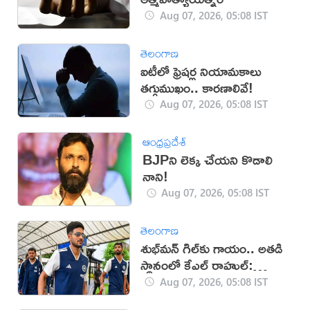
Aug 07, 2026, 05:08 IST
తెలంగాణ
ఐటీలో ఫ్రెషర్ల నియామకాలు
తగ్గుముఖం.. కారణాలివే!
Aug 07, 2026, 05:08 IST
ఆంధ్రప్రదేశ్
BJPని లెక్క చేయని కొడాలి
నాని!
Aug 07, 2026, 05:08 IST
తెలంగాణ
శుభ్‌మన్‌ గిల్‌కు గాయం.. అతడి
స్థానంలో కేఎల్ రాహుల్:
బీసీసీఐ
Aug 07, 2026, 05:08 IST