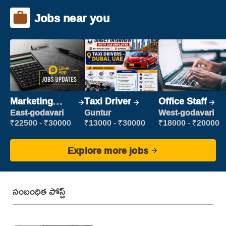
Jobs near you
Marketing
Taxi Driver
Office Staff
Executive
East-godavari
Guntur
West-godavari
₹22500 - ₹30000
₹13000 - ₹30000
₹18000 - ₹20000
Explore more jobs
సంబంధిత పోస్ట్