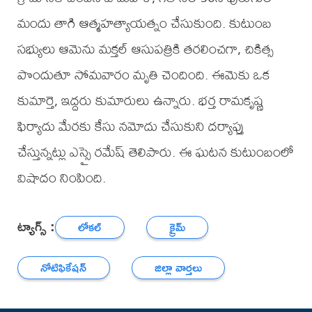
మందు తాగి ఆత్మహత్యాయత్నం చేసుకుంది. కుటుంబ
సభ్యులు ఆమెను మక్తల్ ఆసుపత్రికి తరలించగా, చికిత్స
పొందుతూ సోమవారం మృతి చెందింది. ఈమెకు ఒక
కుమార్తె, ఇద్దరు కుమారులు ఉన్నారు. భర్త రామకృష్ణ
ఫిర్యాదు మేరకు కేసు నమోదు చేసుకుని దర్యాప్తు
చేస్తున్నట్లు ఎస్సై రమేష్ తెలిపారు. ఈ ఘటన కుటుంబంలో
విషాదం నింపింది.
ట్యాగ్స్ :
లోకల్
క్రైమ్
నోటిఫికేషన్
జిల్లా వార్తలు