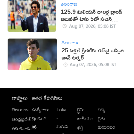
తెలంగాణ
125.9 మిలియన్ డాలర్ల బ్రాండ్
విలువతో టాప్ 5లో సచిన్
టెండూల్కర్
Aug 07, 2026, 05:08 IST
తెలంగాణ
25 ఏళ్లకే క్రికెట్‌కు గుడ్‌బై చెప్పిన
జాన్ టర్నర్
Aug 07, 2026, 05:08 IST
రాష్ట్రాలు
ఇతర కేటగిరీలు
తెలంగాణ
ఉద్యోగాలు
Lokal
క్రైమ్
విద్య
-
ట్రెండింగ్
జాతీయం
రైతు
ఆంధ్రప్రదేశ్
మగువ
కుటుంబం
🌟
భక్తి
తమిళనాడు