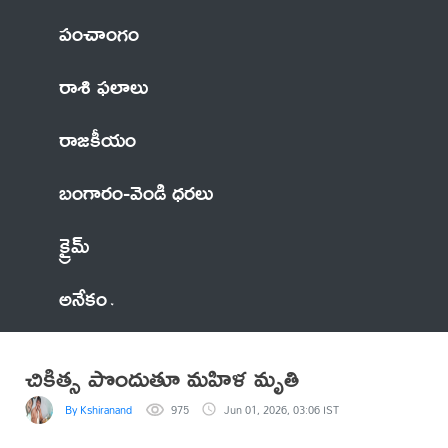
పంచాంగం
రాశి ఫలాలు
రాజకీయం
బంగారం-వెండి ధరలు
క్రైమ్
అనేకం
చికిత్స పొందుతూ మహిళ మృతి
By Kshiranand
975
Jun 01, 2026, 03:06 IST