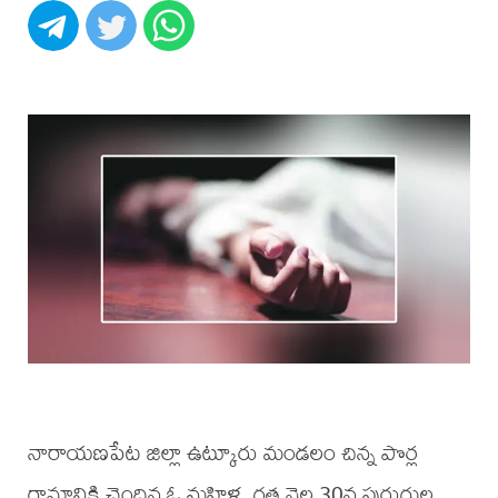
నారాయణపేట జిల్లా ఉట్కూరు మండలం చిన్న పొర్ల
గ్రామానికి చెందిన ఓ మహిళ, గత నెల 30న పురుగుల