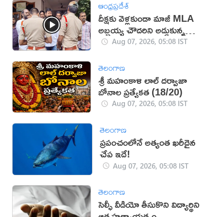
ఆంధ్రప్రదేశ్
దీక్షకు వెళ్లకుండా మాజీ MLA
అబ్బ‌య్య చౌద‌రిని అడ్డుకున్న
పోలీసులు (వీడియో)
Aug 07, 2026, 05:08 IST
తెలంగాణ
శ్రీ మహంకాళి లాల్ దర్వాజా
బోనాల ప్రత్యేకత (18/20)
Aug 07, 2026, 05:08 IST
తెలంగాణ
ప్రపంచంలోనే అత్యంత ఖరీదైన
చేప ఇదే!
Aug 07, 2026, 05:08 IST
తెలంగాణ
సెల్ఫీ వీడియో తీసుకొని విద్యార్థిని
ఆత్మహత్యాయత్నం