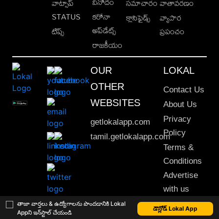
వినోదం
వాట్సాప్
సమాచారం
వాతావరణం
STATUS
కరోనా
క్లాసిఫైడ్స్
వ్యాపార
అప్‌డేట్స్
టిప్స్
ప్రపంచం
రాజకీయం
OUR
LOKAL
OTHER
Contact Us
WEBSITES
About Us
Privacy
getlokalapp.com
Policy
tamil.getlokalapp.com
Terms &
Conditions
Advertise
with us
Sitemap
తాజా వార్తలు & ఉద్యోగాలను పొందడానికి Lokal
డౌన్లోడ్ Lokal App
Appని ఇన్‌స్టాల్ చేయండి
This material may not be published, transmitted, rewritten or redistributed. © 2020 Lokal App. All rights reserved.