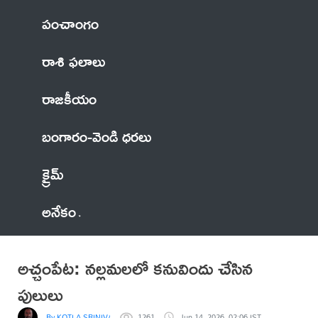
పంచాంగం
రాశి ఫలాలు
రాజకీయం
బంగారం-వెండి ధరలు
క్రైమ్
అనేకం
అచ్చంపేట: నల్లమలలో కనువిందు చేసిన
పులులు
By KOTLA SRINIVASA REDDY
1261
Jun 14, 2026, 02:06 IST