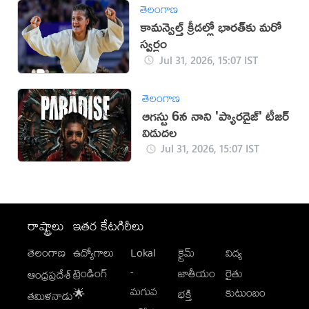
తెలంగాణ
కామన్వెల్త్ క్రీడల్లో భారత్‌కు మరో
స్వర్ణం
Jul 31, 2026, 15:07 IST
తెలంగాణ
ఆగస్టు 6న నాని 'ప్యారడైజ్' టీజర్
విడుదల
Jul 31, 2026, 15:07 IST
రాష్ట్రాలు
ఇతర కేటగిరీలు
తెలంగాణ
ఉద్యోగాలు
Lokal
క్రైమ్
విద్య
-
ట్రెండింగ్
జాతీయం
రైతు
ఆంధ్రప్రదేశ్
మగువ
కుటుంబం
🌟
భక్తి
తమిళనాడు