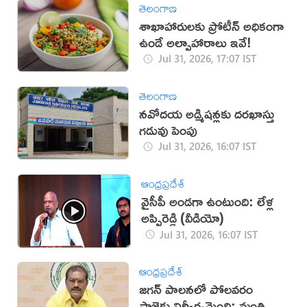
తెలంగాణ
శాఖాహారులకు ప్రోటీన్ అధికంగా
ఉండే అల్పాహారాలు ఇవే!
Jul 31, 2026, 17:07 IST
తెలంగాణ
నవోదయ అడ్మిషన్లకు దరఖాస్తు
గడువు పెంపు
Jul 31, 2026, 16:07 IST
ఆంధ్రప్రదేశ్
వైసీపీ అండగా ఉంటుంది: లేళ్ల
అప్పిరెడ్డి (వీడియో)
Jul 31, 2026, 16:07 IST
ఆంధ్రప్రదేశ్
జగన్‌ పాలనలో పోలవరం
ప్రాజెక్టు నిర్వీర్యమైంది: మంత్రి