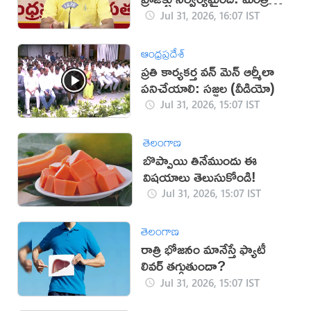
నిమ్మల
Jul 31, 2026, 16:07 IST
ఆంధ్రప్రదేశ్
ప్రతి కార్యకర్త వన్ మెన్ ఆర్మీలా
పనిచేయాలి: సజ్జల (వీడియో)
Jul 31, 2026, 15:07 IST
తెలంగాణ
బొప్పాయి తినేముందు ఈ
విషయాలు తెలుసుకోండి!
Jul 31, 2026, 15:07 IST
తెలంగాణ
రాత్రి భోజనం మానేస్తే ఫ్యాటీ
లివర్ తగ్గుతుందా?
Jul 31, 2026, 15:07 IST