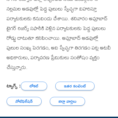
నల్లమల అడవుల్లో పెద్ద పులులు స్వేచ్ఛగా విహరిస్తూ
పర్యాటకులకు కనువిందు చేశాయి. శనివారం అమ్రాబాద్
టైగర్ రిజర్వ్ సఫారీకి వెళ్లిన పర్యాటకులకు పెద్ద పులులు
రోడ్డు దాటుతూ కనిపించాయి. అమ్రాబాద్ అడవుల్లో
పులుల సంఖ్య పెరగడం, అవి స్వేచ్ఛగా తిరగడం పట్ల అటవీ
అధికారులు, పర్యావరణ ప్రేమికులు సంతోషం వ్యక్తం
చేస్తున్నారు.
ట్యాగ్స్ :
లోకల్
ఇతర కంటెంట్
నోటిఫికేషన్
జిల్లా వార్తలు