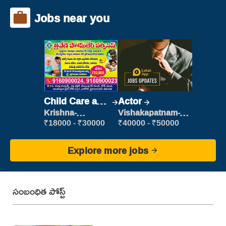
Jobs near you
Child Care and
Actor
Patient care
Krishna-
Vishakapatnam-
vijayawada
new
₹18000 - ₹30000
₹40000 - ₹50000
Explore more jobs
సంబంధిత పోస్ట్