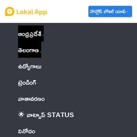
డౌన్లోడ్ లోకల్ యాప్
ఆంధ్రప్రదేశ్
తెలంగాణ
ఉద్యోగాలు
ట్రెండింగ్
వాతావరణం
🌟 వాట్సాప్ STATUS
వినోదం