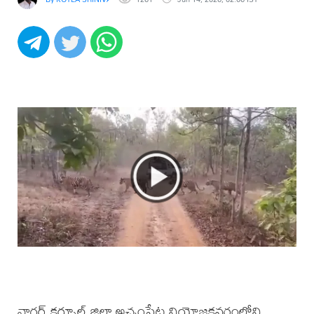
నాగర్ కర్నూల్ జిల్లా అచ్చంపేట నియోజకవర్గంలోని