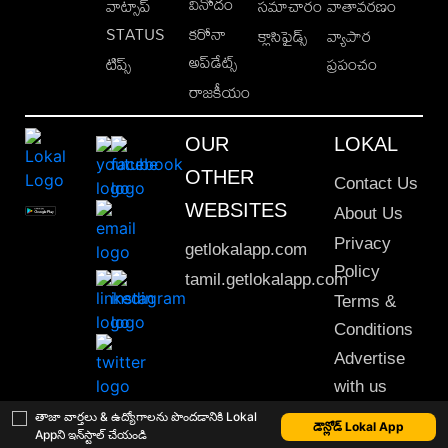
వినోదం
వాట్సాప్
సమాచారం
వాతావరణం
STATUS
కరోనా
క్లాసిఫైడ్స్
వ్యాపార
అప్‌డేట్స్
టిప్స్
ప్రపంచం
రాజకీయం
OUR
LOKAL
OTHER
Contact Us
WEBSITES
About Us
Privacy
getlokalapp.com
Policy
tamil.getlokalapp.com
Terms &
Conditions
Advertise
with us
Sitemap
తాజా వార్తలు & ఉద్యోగాలను పొందడానికి Lokal
డౌన్లోడ్ Lokal App
Appని ఇన్‌స్టాల్ చేయండి
This material may not be published, transmitted, rewritten or redistributed. © 2020 Lokal App. All rights reserved.