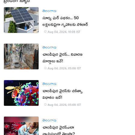
ట్రెండింగ్ న్యూస్
తెలంగాణ
సూర్య ఘర్ పథకం.. 50
లక్షలకుపైగా గృహాలకు సోలార్
Aug 04, 2026, 10:08 IST
తెలంగాణ
చాందీపుర వైరస్.. నివారణ
మార్గాలు ఇవే!
Aug 04, 2026, 05:08 IST
తెలంగాణ
చాందీపుర వైరస్‌కు చికిత్సా
విధానం ఇదే!
Aug 04, 2026, 05:08 IST
తెలంగాణ
చాందీపుర వైరస్ఎలా
వ్యాపిస్తుందో తెలుసా?