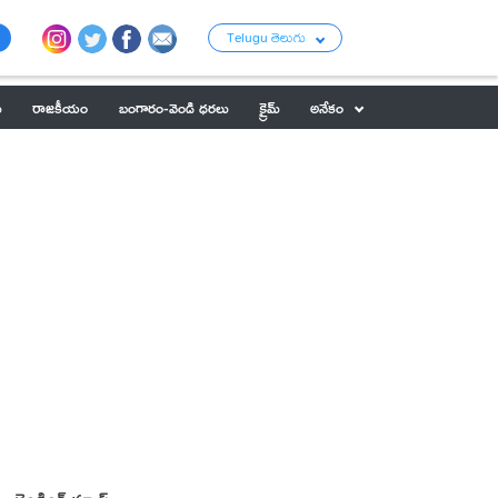
Telugu తెలుగు
ు
రాజకీయం
బంగారం-వెండి ధరలు
క్రైమ్
అనేకం