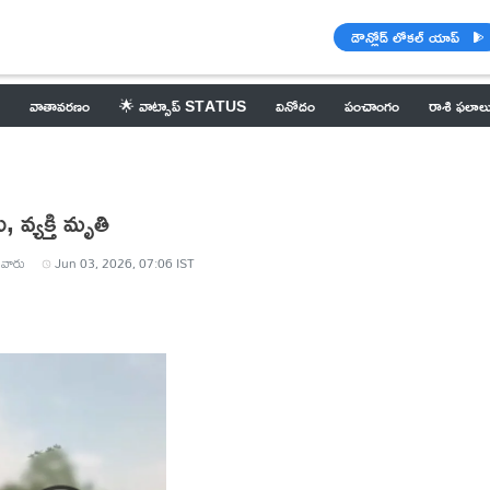
డౌన్లోడ్ లోకల్ యాప్
వాతావరణం
🌟 వాట్సాప్ STATUS
వినోదం
పంచాంగం
రాశి ఫలాల
, వ్యక్తి మృతి
వారు
Jun 03, 2026, 07:06 IST