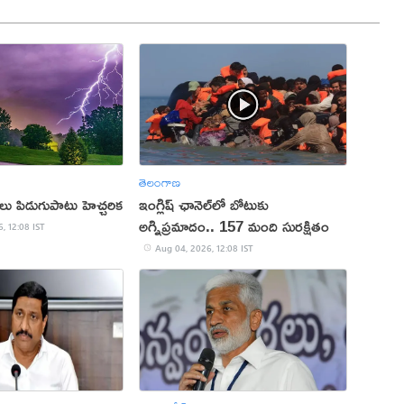
తెలంగాణ
 పిడుగుపాటు హెచ్చరిక
ఇంగ్లిష్ ఛానెల్‌లో బోటుకు
అగ్నిప్రమాదం.. 157 మంది సురక్షితం
, 12:08 IST
Aug 04, 2026, 12:08 IST