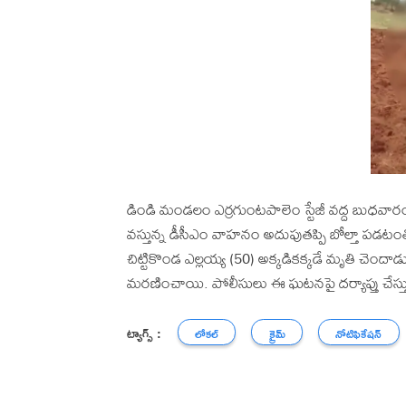
డిండి మండలం ఎర్రగుంటపాలెం స్టేజీ వద్ద బుధవారం
వస్తున్న డీసీఎం వాహనం అదుపుతప్పి బోల్తా పడటంతో
చిట్టికొండ ఎల్లయ్య (50) అక్కడికక్కడే మృతి చెం
మరణించాయి. పోలీసులు ఈ ఘటనపై దర్యాప్తు చేస్తు
ట్యాగ్స్ :
లోకల్
క్రైమ్
నోటిఫికేషన్