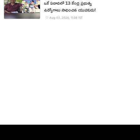
ఒకే ఏడాదిలో 13 కేంద్ర ప్రభుత్వ
ఉద్యోగాలు సాధించిన యువకుడు!
Aug 03, 2026, 11:08 IST