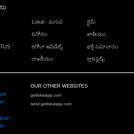
ీలు
Lokal - మగువ
క్రైమ్
వినోదం
జాతీయం
TATUS
కరోనా అప్‌డేట్స్
భక్తి సమాచారం
రాజకీయం
క్లాసిఫైడ్స్
OUR OTHER WEBSITES
getlokalapp.com
tamil.getlokalapp.com