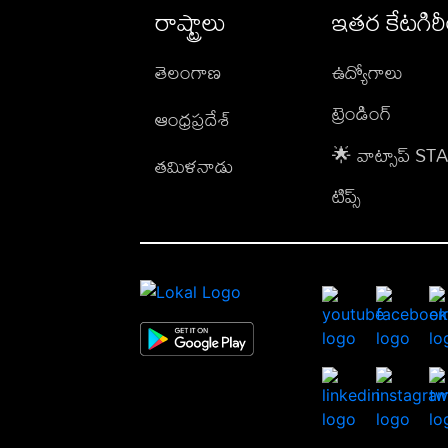
రాష్ట్రాలు
ఇతర కేటగిర
తెలంగాణ
ఉద్యోగాలు
ట్రెండింగ్
ఆంధ్రప్రదేశ్
🌟 వాట్సాప్ S
తమిళనాడు
టిప్స్