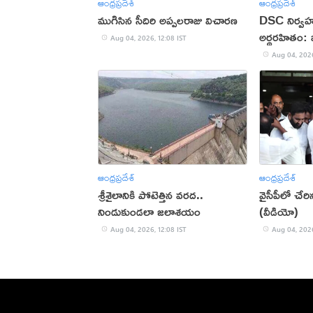
ఆంధ్రప్రదేశ్
ఆంధ్రప్రదేశ్
ముగిసిన సీదిరి అప్పలరాజు విచారణ
DSC నిర్వ
అర్థరహితం: బీస
Aug 04, 2026, 12:08 IST
Aug 04, 2026
ఆంధ్రప్రదేశ్
ఆంధ్రప్రదేశ్
శ్రీశైలానికి పోటెత్తిన వరద..
వైసీపీలో చేర
నిండుకుండలా జలాశయం
(వీడియో)
Aug 04, 2026, 12:08 IST
Aug 04, 2026