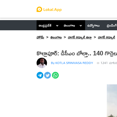
ఆంధ్రప్రదేశ్
తెలంగాణ
ఉద్యోగాలు
ట్రెండింగ్
హోమ్
తెలంగాణ
నాగర్ కర్నూల్ జిల్లా
నాగర్ కర్నూల్
కొల్లాపూర్: డీసీఎం బోల్తా.. 140 గొర్రెలు
By KOTLA SRINIVASA REDDY
1241
చూసిన