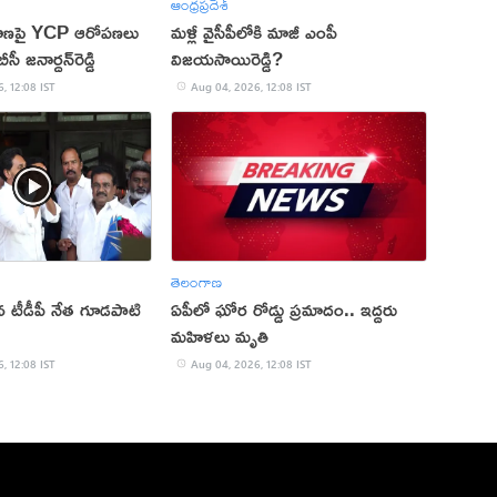
ఆంధ్రప్రదేశ్
హణపై YCP ఆరోపణలు
మళ్లీ వైసీపీలోకి మాజీ ఎంపీ
ీ జనార్దన్‌రెడ్డి
విజయసాయిరెడ్డి?
, 12:08 IST
Aug 04, 2026, 12:08 IST
తెలంగాణ
ిన టీడీపీ నేత గూడ‌పాటి
ఏపీలో ఘోర రోడ్డు ప్రమాదం.. ఇద్దరు
మహిళలు మృతి
, 12:08 IST
Aug 04, 2026, 12:08 IST