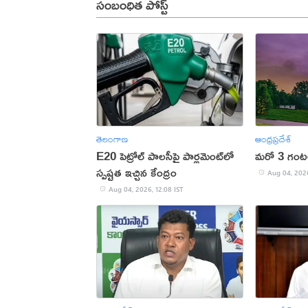
సంబంధిత పోస్ట్
తెలంగాణ
ఆంధ్రప్రదేశ్
E20 పెట్రోల్ పాలసీపై పార్లమెంట్‌లో
మరో 3 గంటలు
స్పష్టత ఇచ్చిన కేంద్రం
Aug 04, 2026
Aug 04, 2026, 12:08 IST