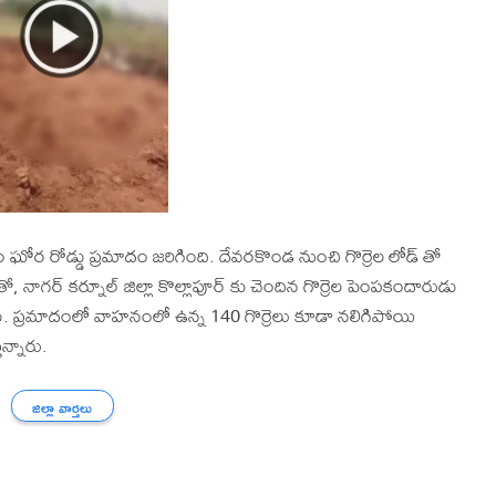
 ఘోర రోడ్డు ప్రమాదం జరిగింది. దేవరకొండ నుంచి గొర్రెల లోడ్ తో
, నాగర్ కర్నూల్ జిల్లా కొల్లాపూర్ కు చెందిన గొర్రెల పెంపకందారుడు
దాడు. ప్రమాదంలో వాహనంలో ఉన్న 140 గొర్రెలు కూడా నలిగిపోయి
న్నారు.
జిల్లా వార్తలు