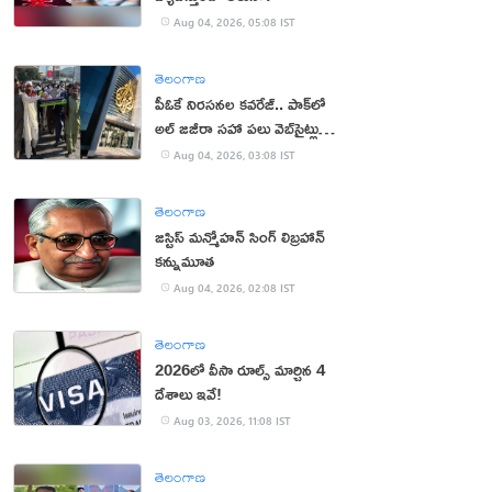
Aug 04, 2026, 05:08 IST
తెలంగాణ
పీఓకే నిరసనల కవరేజ్.. పాక్‌లో
అల్ జజీరా సహా పలు వెబ్‌సైట్లు
బంద్
Aug 04, 2026, 03:08 IST
తెలంగాణ
జస్టిస్ మన్మోహన్ సింగ్ లిబ్రహాన్
కన్నుమూత
Aug 04, 2026, 02:08 IST
తెలంగాణ
2026లో వీసా రూల్స్ మార్చిన 4
దేశాలు ఇవే!
Aug 03, 2026, 11:08 IST
తెలంగాణ