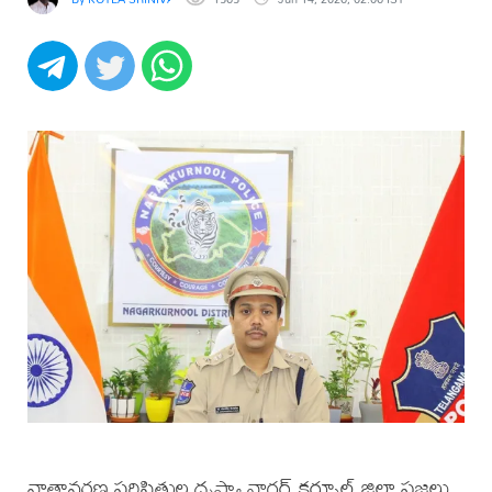
వాతావరణ పరిస్థితుల దృష్ట్యా నాగర్ కర్నూల్ జిల్లా ప్రజలు