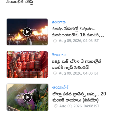
సంబంధిత పోస్ట్
తెలంగాణ
పండగ వేడుకల్లో విషాదం..
మంటలంటుకొని 16 మందికి
గాయాలు (వీడియో)
Aug 09, 2026, 04:08 IST
తెలంగాణ
ఇకపై బుక్ చేసిన 3 గంటల్లోనే
ఇంటికి గ్యాస్ సిలిండర్!
Aug 09, 2026, 04:08 IST
ఆంధ్రప్రదేశ్
బోల్తా పడిన ట్రావెల్స్‌ బస్సు.. 20
మందికి గాయాలు (వీడియో)
Aug 09, 2026, 04:08 IST