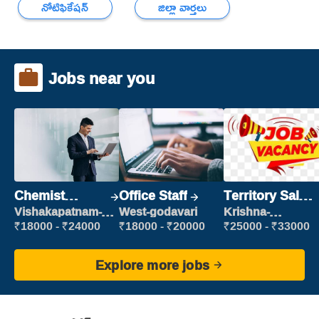
నోటిఫికేషన్
జిల్లా వార్తలు
Jobs near you
Chemist
Office Staff
Territory Sales
Production
Manager
Vishakapatnam-
West-godavari
Krishna-
new
vijayawada
Executive
₹18000 - ₹24000
₹18000 - ₹20000
₹25000 - ₹33000
Explore more jobs