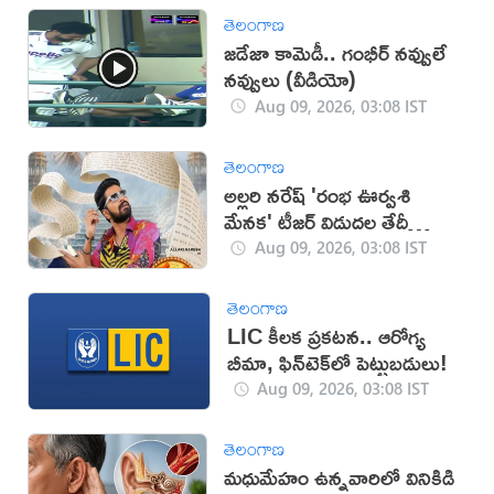
తెలంగాణ
జడేజా కామెడీ.. గంభీర్ నవ్వులే
నవ్వులు (వీడియో)
Aug 09, 2026, 03:08 IST
తెలంగాణ
అల్లరి నరేష్ 'రంభ ఊర్వశి
మేనక' టీజర్ విడుదల తేదీ
ఖరారు
Aug 09, 2026, 03:08 IST
తెలంగాణ
LIC కీలక ప్రకటన.. ఆరోగ్య
బీమా, ఫిన్‌టెక్‌లో పెట్టుబడులు!
Aug 09, 2026, 03:08 IST
తెలంగాణ
మధుమేహం ఉన్నవారిలో వినికిడి