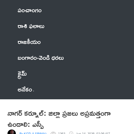
పంచాంగం
రాశి ఫలాలు
రాజకీయం
బంగారం-వెండి ధరలు
క్రైమ్
అనేకం
నాగర్ కర్నూల్: జిల్లా ప్రజలు అప్రమత్తంగా
ఉండాలి: ఎస్పీ
By KOTLA SRINIVASA REDDY
1363
Jun 14, 2026, 02:06 IST