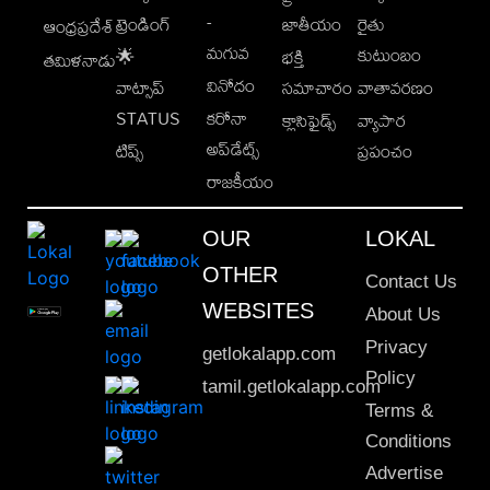
-
ట్రెండింగ్
జాతీయం
రైతు
ఆంధ్రప్రదేశ్
మగువ
కుటుంబం
🌟
భక్తి
తమిళనాడు
వినోదం
వాట్సాప్
సమాచారం
వాతావరణం
STATUS
కరోనా
క్లాసిఫైడ్స్
వ్యాపార
అప్‌డేట్స్
టిప్స్
ప్రపంచం
రాజకీయం
OUR
LOKAL
OTHER
Contact Us
WEBSITES
About Us
Privacy
getlokalapp.com
Policy
tamil.getlokalapp.com
Terms &
Conditions
Advertise