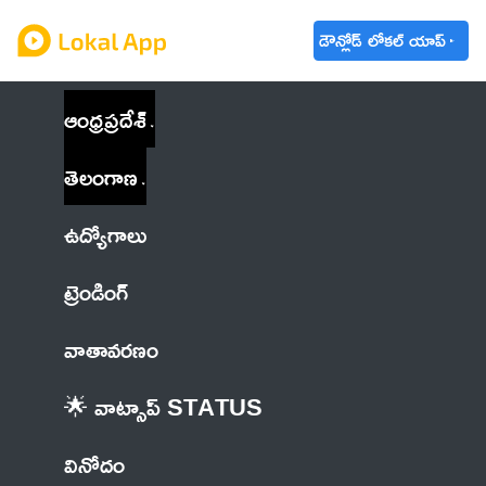
డౌన్లోడ్ లోకల్ యాప్
ఆంధ్రప్రదేశ్
తెలంగాణ
ఉద్యోగాలు
ట్రెండింగ్
వాతావరణం
🌟 వాట్సాప్ STATUS
వినోదం