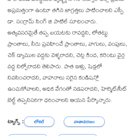
అప్రమత్తంగా ఉంటూ తగిన జాగ్రత్తలు పాటించాలని ఎస్పీ
డా. సంగ్రామ్ సింగ్ జి పాటిల్ సూచించారు.
అత్యవసరమైతే తప్ప బయటకు రావద్దని, లోతట్టు
ప్రాంతాలు, నీరు ప్రవహించే ప్రాంతాలు, వాగులు, వంపులు,
చెక్ డ్యాముల వద్దకు వెళ్ళరాదని, చెట్ల కింద, కరెంటు వైర్ల
వద్ద నిల్చోరాదని తెలిపారు. పాత ఇళ్లు, షెడ్లలో
నివసించరాదని, వాహనాలు సరైన కండిషన్లో
ఉంచుకోవాలని, అధిక వేగంతో నడపరాదని, హెల్మెట్/సీట్
బెల్ట్ తప్పనిసరిగా ధరించాలని ఆయన పేర్కొన్నారు.
ట్యాగ్స్ :
లోకల్
వాతావరణం