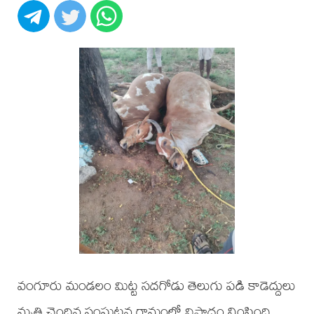
వంగూరు మండలం మిట్ట సదగోడు తెలుగు పడి కాడెద్దులు
మృతి చెందిన సంఘటన గ్రామంలో విషాదం నింపింది.