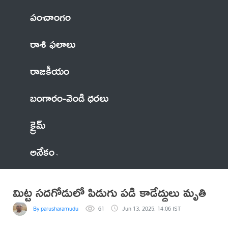
పంచాంగం
రాశి ఫలాలు
రాజకీయం
బంగారం-వెండి ధరలు
క్రైమ్
అనేకం
మిట్ట సదగోడులో పిడుగు పడి కాడేద్దులు మృతి
By parusharamudu
61
Jun 13, 2025, 14:06 IST