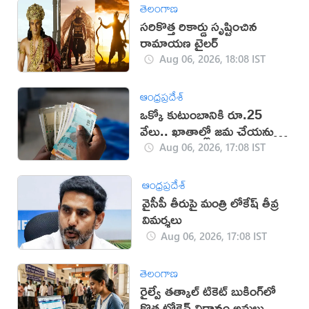
తెలంగాణ
సరికొత్త రికార్డు సృష్టించిన
రామాయణ ట్రైలర్‌
Aug 06, 2026, 18:08 IST
ఆంధ్రప్రదేశ్
ఒక్కో కుటుంబానికి రూ.25
వేలు.. ఖాతాల్లో జ‌మ చేయ‌నున్న
ప్ర‌భుత్వం..!
Aug 06, 2026, 17:08 IST
ఆంధ్రప్రదేశ్
వైసీపీ తీరుపై మంత్రి లోకేష్ తీవ్ర
విమర్శలు
Aug 06, 2026, 17:08 IST
తెలంగాణ
రైల్వే తత్కాల్ టికెట్ బుకింగ్‌లో
కొత్త టోకెన్ విధానం అమలు