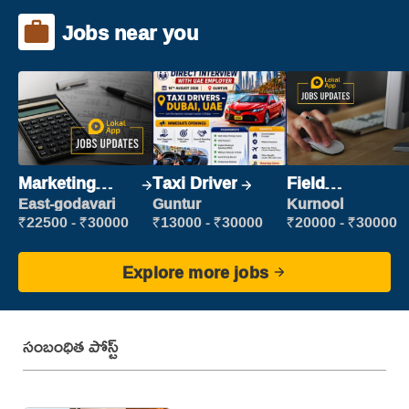
Jobs near you
Marketing
Taxi Driver
Field
Executive
Marketing
East-godavari
Guntur
Kurnool
Executive
₹22500 - ₹30000
₹13000 - ₹30000
₹20000 - ₹30000
Explore more jobs
సంబంధిత పోస్ట్