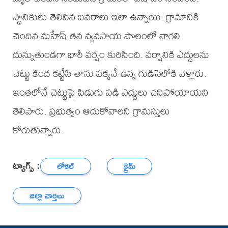
స్థానికులు తెలిపిన వివరాలు ఇలా ఉన్నాయి. గ్రామానికి
చెందిన మహేష్ తన వ్యవసాయ పొలంలో నాగలి
దున్నుతుండగా భారీ వర్షం కురిసింది. వర్షానికి ఎద్దులను
చెట్టు కింద కట్టేసి తాను పక్కనే ఉన్న గుడిసెలోకి వెళ్లారు.
ఇంతలోనే చెట్టుపై పిడుగు పడి ఎద్దులు చనిపోయాయని
తెలిపారు. ప్రభుత్వం ఆదుకోవాలని గ్రామస్తులు
కోరుతున్నారు.
ట్యాగ్స్ :
లోకల్
క్రైమ్
జిల్లా వార్తలు