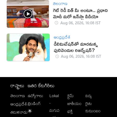
తెలంగాణ
గెట్ రెడీ విత్ మీ అంటూ.. ప్రధాని
మోదీ మరో ఇన్‌స్టా వీడియో
Aug 06, 2026, 16:08 IST
ఆంధ్రప్రదేశ్
డీలిమిటేషన్‌తో మారనున్న
పులివెందుల రిజర్వేషన్?
Aug 06, 2026, 16:08 IST
రాష్ట్రాలు
ఇతర కేటగిరీలు
తెలంగాణ
ఉద్యోగాలు
Lokal
క్రైమ్
విద్య
-
ట్రెండింగ్
జాతీయం
రైతు
ఆంధ్రప్రదేశ్
మగువ
కుటుంబం
🌟
భక్తి
తమిళనాడు