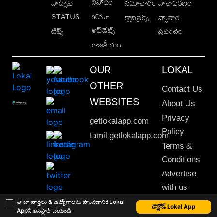
వినోదం
వాట్సాప్
సమాచారం
వాతావరణం
STATUS
కరోనా
క్లాసిఫైడ్స్
వ్యాపార
అప్‌డేట్స్
టిప్స్
ప్రపంచం
రాజకీయం
OUR
LOKAL
OTHER
Contact Us
WEBSITES
About Us
Privacy
getlokalapp.com
Policy
tamil.getlokalapp.com
Terms &
Conditions
Advertise
with us
Sitemap
తాజా వార్తలు & ఉద్యోగాలను పొందడానికి Lokal
డౌన్లోడ్ Lokal App
Appని ఇన్‌స్టాల్ చేయండి
This material may not be published, transmitted, rewritten or redistributed. © 2020 Lokal App. All rights reserved.