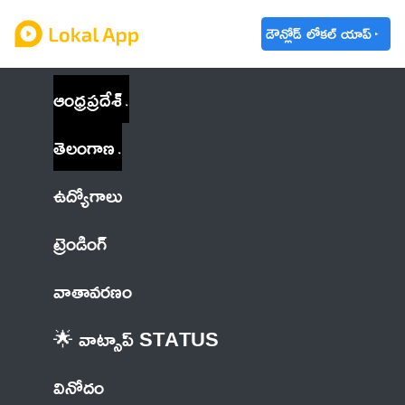
డౌన్లోడ్ లోకల్ యాప్
ఆంధ్రప్రదేశ్
తెలంగాణ
ఉద్యోగాలు
ట్రెండింగ్
వాతావరణం
🌟 వాట్సాప్ STATUS
వినోదం