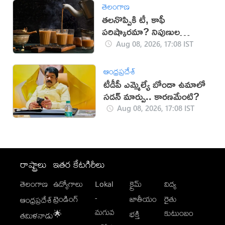
తెలంగాణ
తలనొప్పికి టీ, కాఫీ
పరిష్కారమా? నిపుణుల
సూచనలు ఇవే!
Aug 08, 2026, 17:08 IST
ఆంధ్రప్రదేశ్
టీడీపీ ఎమ్మెల్యే బోండా ఉమాలో
సడన్‌ మార్పు.. కారణమేంటి?
Aug 08, 2026, 17:08 IST
రాష్ట్రాలు
ఇతర కేటగిరీలు
తెలంగాణ
ఉద్యోగాలు
Lokal
క్రైమ్
విద్య
-
ట్రెండింగ్
జాతీయం
రైతు
ఆంధ్రప్రదేశ్
మగువ
కుటుంబం
🌟
భక్తి
తమిళనాడు