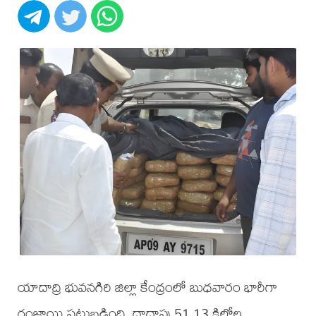
యాదాద్రి భువనగిరి జిల్లా కేంద్రంలో బుధవారం భారీగా
గంజాయి పట్టుబడింది. దాదాపు 51.13 కిలోల