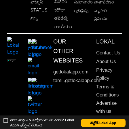
వినోదం
వాట్సాప్
సమాచారం
వాతావరణం
STATUS
కరోనా
క్లాసిఫైడ్స్
వ్యాపార
అప్‌డేట్స్
టిప్స్
ప్రపంచం
రాజకీయం
OUR
LOKAL
OTHER
Contact Us
WEBSITES
About Us
Privacy
getlokalapp.com
Policy
tamil.getlokalapp.com
Terms &
Conditions
Advertise
with us
Sitemap
తాజా వార్తలు & ఉద్యోగాలను పొందడానికి Lokal
డౌన్లోడ్ Lokal App
Appని ఇన్‌స్టాల్ చేయండి
This material may not be published, transmitted, rewritten or redistributed. © 2020 Lokal App. All rights reserved.