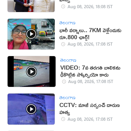
Aug 08, 2026, 18:08 IST
తెలంగాణ
భారీ వర్షాలు.. 7KM వెళ్లేందుకు
రూ.800 ఛార్జ్!
Aug 08, 2026, 17:08 IST
తెలంగాణ
VIDEO: 7వ తరగతి బాలికను
ఢీకొట్టిన స్కోర్పియో కారు
Aug 08, 2026, 17:08 IST
తెలంగాణ
CCTV: మాజీ సర్పంచ్ దారుణ
హత్య
Aug 08, 2026, 17:08 IST