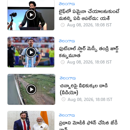
తెలంగాణ
లైఫ్‌లో ఏమైనా చేయాలనుకుంటే
మనల్ని ఏదీ ఆపలేదు: యశ్
Aug 08, 2026, 18:08 IST
తెలంగాణ
ఫుట్‌బాల్ స్టార్ మెస్సీ తండ్రి జార్జ్
కన్నుమూత
Aug 08, 2026, 18:08 IST
తెలంగాణ
చిన్నారిపై వీధికుక్కల దాడి
(వీడియో)
Aug 08, 2026, 18:08 IST
తెలంగాణ
ప్రధాని మోదీకి ఫోన్ చేసిన జేడీ
వాన్స్