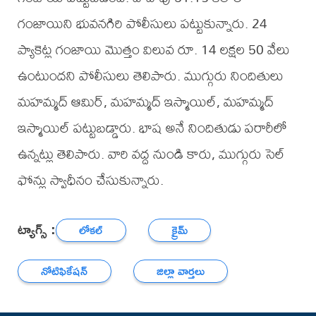
గంజాయిని భువనగిరి పోలీసులు పట్టుకున్నారు. 24
ప్యాకెట్ల గంజాయి మొత్తం విలువ రూ. 14 లక్షల 50 వేలు
ఉంటుందని పోలీసులు తెలిపారు. ముగ్గురు నిందితులు
మహమ్మద్ ఆమిర్, మహమ్మద్ ఇస్మాయిల్, మహమ్మద్
ఇస్మాయిల్ పట్టుబడ్డారు. భాష అనే నిందితుడు పరారీలో
ఉన్నట్లు తెలిపారు. వారి వద్ద నుండి కారు, ముగ్గురు సెల్
ఫోన్లు స్వాధీనం చేసుకున్నారు.
ట్యాగ్స్ :
లోకల్
క్రైమ్
నోటిఫికేషన్
జిల్లా వార్తలు