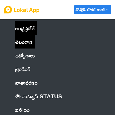
డౌన్లోడ్ లోకల్ యాప్
ఆంధ్రప్రదేశ్
తెలంగాణ
ఉద్యోగాలు
ట్రెండింగ్
వాతావరణం
🌟 వాట్సాప్ STATUS
వినోదం