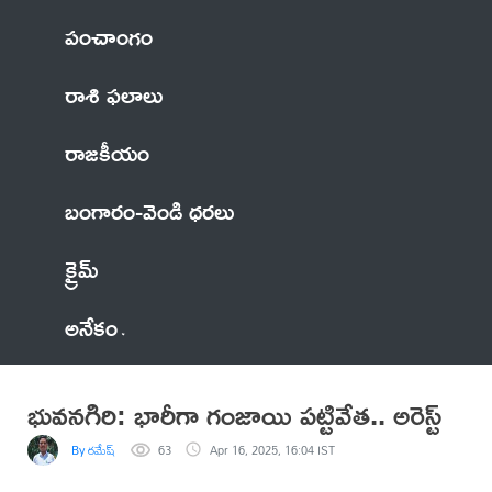
పంచాంగం
రాశి ఫలాలు
రాజకీయం
బంగారం-వెండి ధరలు
క్రైమ్
అనేకం
భువనగిరి: భారీగా గంజాయి పట్టివేత.. అరెస్ట్
By రమేష్
63
Apr 16, 2025, 16:04 IST