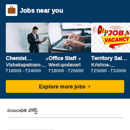
Jobs near you
Chemist
Office Staff
Territory Sales
Production
Manager
Vishakapatnam-
West-godavari
Krishna-
new
vijayawada
Executive
₹18000 - ₹24000
₹18000 - ₹20000
₹25000 - ₹33000
Explore more jobs
సంబంధిత పోస్ట్