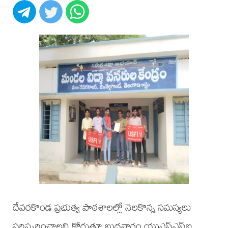
దేవరకొండ ప్రభుత్వ పాఠశాలల్లో నెలకొన్న సమస్యలు
పరిష్కరించాలని కోరుతూ బుధవారం యుఎస్ఎఫ్ఐ