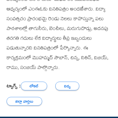
ఆధ్వర్యంలో ఎంఈఓకు వినతిపత్రం అందజేశారు. విద్యా
సంవత్సరం ప్రారంభమై రెండు నెలలు కావొస్తున్నా పలు
పాఠశాలల్లో తాగునీరు, బెంచీలు, మరుగుదొడ్లు, అదనపు
తరగతి గదులు లేక విద్యార్థులు తీవ్ర ఇబ్బందులు
పడుతున్నారని వినతిపత్రంలో పేర్కొన్నారు. ఈ
కార్యక్రమంలో మొహమ్మద్ సౌబాన్, చిన్న, నితిన్, విజయ్,
రాము, సంజయ్ పాల్గొన్నారు.
ట్యాగ్స్ :
లోకల్
విద్య
జిల్లా వార్తలు