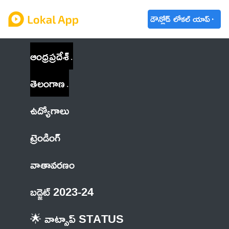
డౌన్లోడ్ లోకల్ యాప్
ఆంధ్రప్రదేశ్
తెలంగాణ
ఉద్యోగాలు
ట్రెండింగ్
వాతావరణం
బడ్జెట్ 2023-24
🌟 వాట్సాప్ STATUS