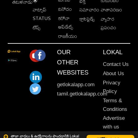
కుటుంబం
🌟
భక్తి
తమిళనాడు
వినోదం
వాట్సాప్
సమాచారం
వాతావరణం
STATUS
కరోనా
క్లాసిఫైడ్స్
వ్యాపార
అప్‌డేట్స్
టిప్స్
ప్రపంచం
రాజకీయం
OUR
LOKAL
OTHER
Contact Us
WEBSITES
About Us
Privacy
getlokalapp.com
Policy
tamil.getlokalapp.com
Terms &
Conditions
Advertise
with us
Sitemap
తాజా వార్తలు & ఉద్యోగాలను పొందడానికి Lokal