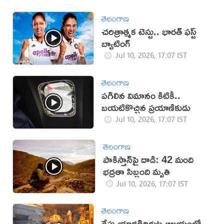
తెలంగాణ
చరిత్రాత్మక టెస్టు.. భారత్‌ ఫస్ట్‌
బ్యాటింగ్‌
Jul 10, 2026, 17:07 IST
తెలంగాణ
పగిలిన విమానం కిటికీ..
బయటికొచ్చిన ప్రయాణికుడు
Jul 10, 2026, 17:07 IST
తెలంగాణ
పాకిస్తాన్‌పై దాడి: 42 మంది
భద్రతా సిబ్బంది మృతి
Jul 10, 2026, 17:07 IST
తెలంగాణ
రేపు యాదగిరిగుట్ట ఆలయంలో