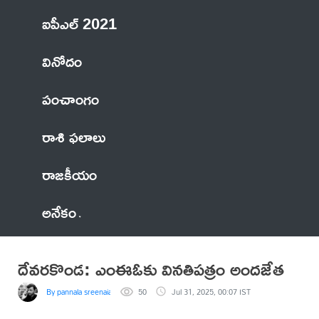
ఐపీఎల్ 2021
వినోదం
పంచాంగం
రాశి ఫలాలు
రాజకీయం
అనేకం
దేవరకొండ: ఎంఈఓకు వినతిపత్రం అందజేత
By pannala sreenaiah
50
Jul 31, 2025, 00:07 IST