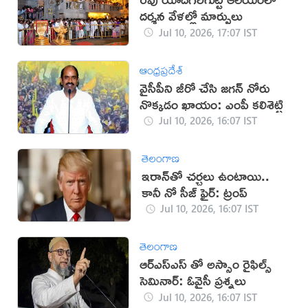
దర్శన వేళల్లో మార్పులు
Jul 10, 2026, 17:07 IST
ఆంధ్రప్రదేశ్
వైసీపీని జీరో చేసి జగన్ నోరు
నొక్కడం ఖాయం: ఎంపీ కలిశెట్టి
Jul 10, 2026, 16:07 IST
తెలంగాణ
‌ఇరాన్‌తో చర్చలు ఉంటాయి..
కానీ నో సీజ్ ఫైర్: ట్రంప్
Jul 10, 2026, 16:07 IST
తెలంగాణ
ఆర్ఎస్ఎస్ తో అస్సాం రైఫిల్స్
సెమినార్: ఓవైసీ ప్రశ్నలు
Jul 10, 2026, 16:07 IST