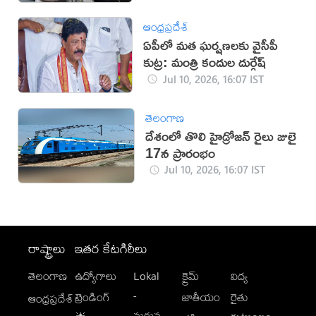
ఆంధ్రప్రదేశ్
ఏపీలో మత ఘర్షణలకు వైసీపీ
కుట్ర: మంత్రి కందుల దుర్గేష్
Jul 10, 2026, 16:07 IST
తెలంగాణ
దేశంలో తొలి హైడ్రోజన్ రైలు జులై
17న ప్రారంభం
Jul 10, 2026, 16:07 IST
రాష్ట్రాలు
ఇతర కేటగిరీలు
తెలంగాణ
ఉద్యోగాలు
Lokal
క్రైమ్
విద్య
-
ట్రెండింగ్
జాతీయం
రైతు
ఆంధ్రప్రదేశ్
మగువ