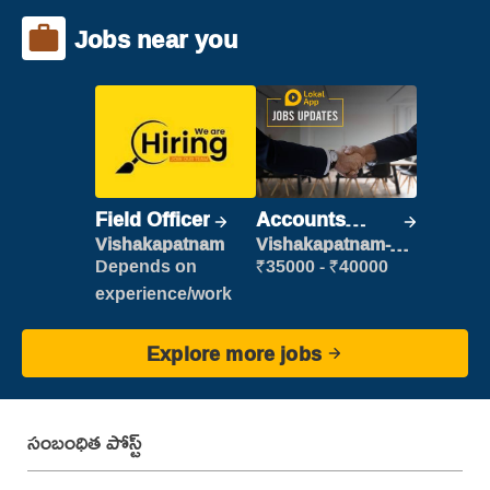
Jobs near you
Field Officer
Accounts
Clerk
Vishakapatnam
Vishakapatnam-
new
Depends on
₹35000 - ₹40000
experience/work
Explore more jobs
సంబంధిత పోస్ట్