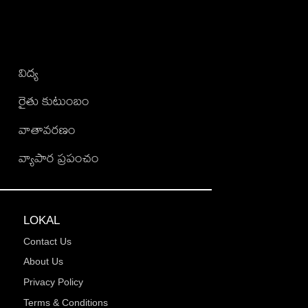
విద్య
రైతు కుటుంబం
వాతావరణం
వ్యాపార ప్రపంచం
LOKAL
Contact Us
About Us
Privacy Policy
Terms & Conditions