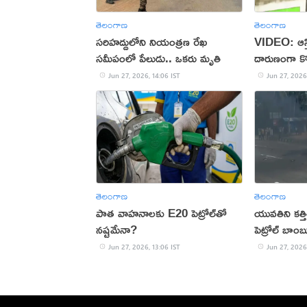
తెలంగాణ
తెలంగాణ
సరిహద్దులోని నియంత్రణ రేఖ
VIDEO: ఆస్త
సమీపంలో పేలుడు.. ఒకరు మృతి
దారుణంగా కొట
Jun 27, 2026, 14:06 IST
Jun 27, 2026,
తెలంగాణ
తెలంగాణ
పాత వాహనాలకు E20 పెట్రోల్‍తో
యువతిని కత్త
నష్టమేనా?
పెట్రోల్ బాంబు 
(వీడియో)
Jun 27, 2026, 13:06 IST
Jun 27, 2026,