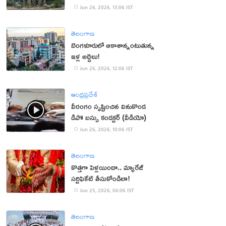
ఉచితంగా చికిత్స
Jun 26, 2026, 13:06 IST
తెలంగాణ
బెంగళూరులో ఆకాశాన్నంటుతున్న
ఇళ్ల అద్దెలు!
Jun 26, 2026, 12:06 IST
ఆంధ్రప్రదేశ్
వీరంగం సృష్టించిన వినుకొండ
డిపో బస్సు కండక్టర్ (వీడియో)
Jun 26, 2026, 10:06 IST
తెలంగాణ
కొత్తగా పెళ్లయిందా.. మ్యారేజ్
సర్టిఫికేట్ తీసుకోండిలా!
Jun 25, 2026, 06:06 IST
తెలంగాణ