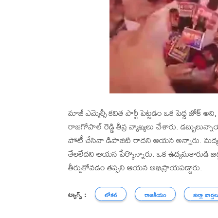
మాజీ ఎమ్మెల్సీ కవిత పార్టీ పెట్టడం ఒక పెద్ద జోక్ అని
రాజగోపాల్ రెడ్డి తీవ్ర వ్యాఖ్యలు చేశారు. డబ్బులు
పోటీ చేసినా డిపాజిట్ రాదని ఆయన అన్నారు. మద్యం
తేలలేదని ఆయన పేర్కొన్నారు. ఒక ఉద్యమకారుడి బిడ్
తీర్చుకోవడం తప్పని ఆయన అభిప్రాయపడ్డారు.
ట్యాగ్స్ :
లోకల్
రాజకీయం
జిల్లా వార్తల