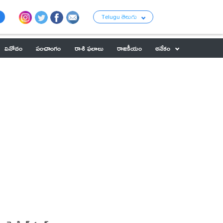
Telugu తెలుగు
వినోదం
పంచాంగం
రాశి ఫలాలు
రాజకీయం
అనేకం