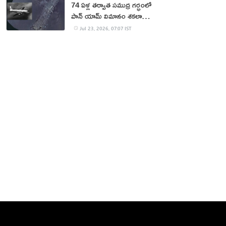
74 ఏళ్ల తర్వాత సముద్ర గర్భంలో
పాన్ యామ్ విమానం శకలాలు
లభ్యం
Jul 23, 2026, 07:07 IST