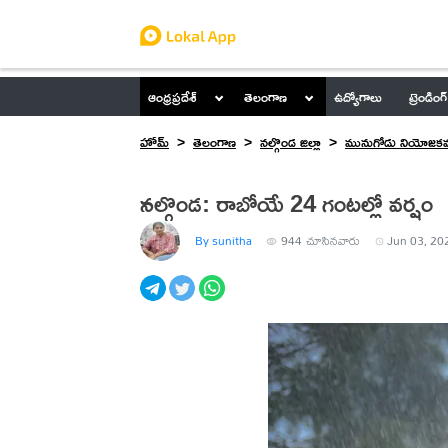
ఆంధ్రప్రదేశ్
తెలంగాణ
ఉద్యోగాలు
ట్రెండింగ్
హోమ్
తెలంగాణ
నల్గొండ జిల్లా
మునుగోడు నియోజకవర
నల్గొండ: రాబోయే 24 గంటల్లో వర్షం
By sunitha
944
చూసినవారు
Jun 03, 20