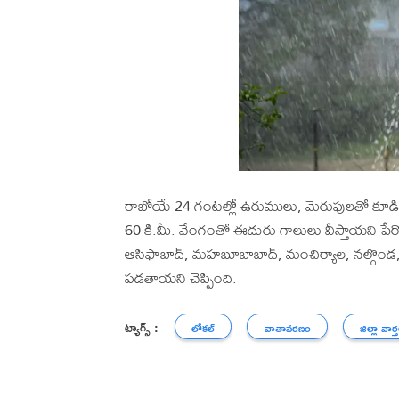
రాబోయే 24 గంటల్లో ఉరుములు, మెరుపులతో కూడిన
60 కి.మీ. వేంగంతో ఈదురు గాలులు వీస్తాయని ప
ఆసిఫాబాద్, మహబూబాబాద్, మంచిర్యాల, నల్గొండ, నిర
పడతాయని చెప్పింది.
ట్యాగ్స్ :
లోకల్
వాతావరణం
జిల్లా వార్