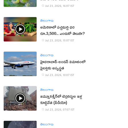
Jul 23, 2026, 16:07 IST
తెలంగాణ
అమెరికాలో పచ్చిమిర్చి ధర
రూ.3,500.. ఎందుకో తెలుసా?
Jul 23, 2026, 15:07 IST
తెలంగాణ
హైదరాబాద్‌-లండన్‌ విమానంలో
పైలట్లకు అస్వస్థత
Jul 23, 2026, 10:07 IST
తెలంగాణ
జమ్మూకశ్మీర్‌లో టెర్రరిస్టుల ఇళ్ల
కూల్చివేత (వీడియో)
Jul 23, 2026, 07:07 IST
తెలంగాణ