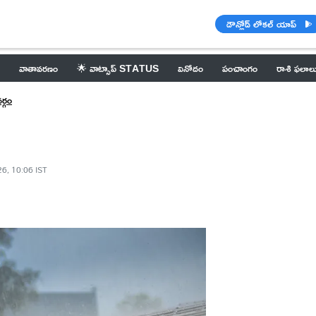
డౌన్లోడ్ లోకల్ యాప్
వాతావరణం
🌟 వాట్సాప్ STATUS
వినోదం
పంచాంగం
రాశి ఫలాల
్గం
26, 10:06 IST