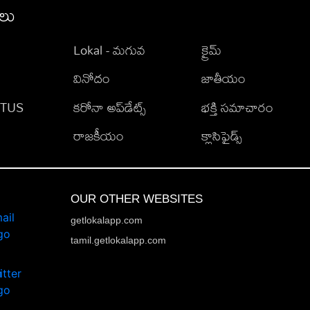
ీలు
Lokal - మగువ
క్రైమ్
వినోదం
జాతీయం
TATUS
కరోనా అప్‌డేట్స్
భక్తి సమాచారం
రాజకీయం
క్లాసిఫైడ్స్
OUR OTHER WEBSITES
getlokalapp.com
tamil.getlokalapp.com