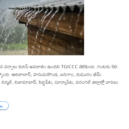
 వర్షాలు కురిసే అవకాశం ఉందని TGICCC తెలిపింది. గంటకు 50-
ేర్కొంది. ఆదిలాబాద్, హనుమకొండ, జనగాం, కుమురం భీమ్
్మల్, నిజామాబాద్, సిద్దిపేట, సూర్యాపేట, వరంగల్ జిల్లాల్లో వానలు
తలు