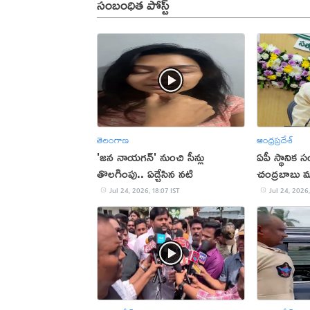
సంబంధిత పోస్ట్
తెలంగాణ
ఆంధ్రప్రదేశ్
'జన నాయగన్' నుంచి సీన్లు
ఏపీ స్థానిక స
తొలగింపు.. ఏడ్చేసిన నటి
చంద్రబాబు మాస
Jul 24, 2026, 18:07 IST
Jul 24, 2026,