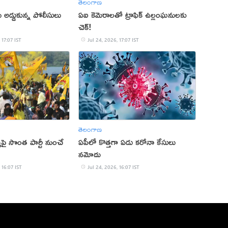
తెలంగాణ
ు అడ్డుకున్న పోలీసులు
ఏఐ కెమెరాలతో ట్రాఫిక్ ఉల్లంఘనులకు
చెక్!
 17:07 IST
Jul 24, 2026, 17:07 IST
తెలంగాణ
్యేపై సొంత పార్టీ నుంచే
ఏపీలో కొత్తగా ఏడు కరోనా కేసులు
నమోదు
 16:07 IST
Jul 24, 2026, 16:07 IST