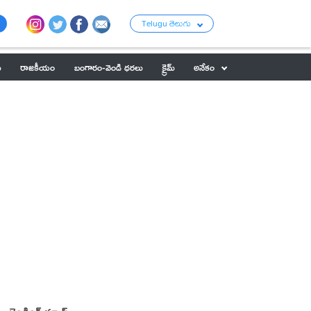
Telugu తెలుగు
ు
రాజకీయం
బంగారం-వెండి ధరలు
క్రైమ్
అనేకం