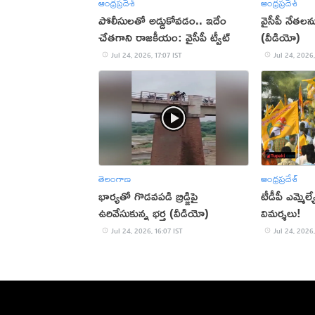
ఆంధ్రప్రదేశ్
ఆంధ్రప్రదేశ్
పోలీసులతో అడ్డుకోవడం.. ఇదేం
వైసీపీ నేతలన
చేతగాని రాజకీయం: వైసీపీ ట్వీట్
(వీడియో)
Jul 24, 2026, 17:07 IST
Jul 24, 2026,
తెలంగాణ
ఆంధ్రప్రదేశ్
భార్యతో గొడవపడి బ్రిడ్జిపై
టీడీపీ ఎమ్మెల
ఉరివేసుకున్న భర్త (వీడియో)
విమర్శలు!
Jul 24, 2026, 16:07 IST
Jul 24, 2026,