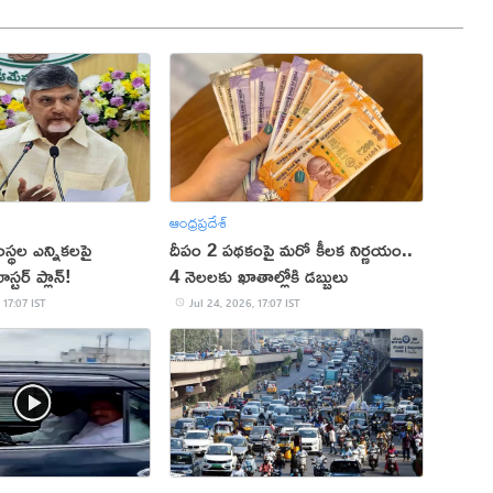
ఆంధ్రప్రదేశ్
ంస్థల ఎన్నికలపై
దీపం 2 పథకంపై మరో కీలక నిర్ణయం..
్టర్ ప్లాన్!
4 నెలలకు ఖాతాల్లోకి డబ్బులు
 17:07 IST
Jul 24, 2026, 17:07 IST