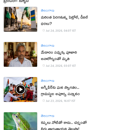
ట్రెండింగ్ న్యూస్
తెలంగాణ
మరింత పెరగనున్న పెట్రోల్, డీజిల్
ధరలు?
Jul 24, 2026, 04:07 IST
తెలంగాణ
మేడారం సమ్మక్క పూజారి
అనారోగ్యంతో మృతి
Jul 24, 2026, 03:07 IST
తెలంగాణ
అగ్నివీర్‌కు ఘన స్వాగతం..
గ్రామస్థుల అపూర్వ సన్మానం
Jul 23, 2026, 16:07 IST
తెలంగాణ
కప్పలు నోటితో కాదు.. చర్మంతో
నీరు తాగుతాయని తెలుసా!