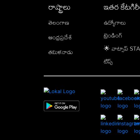
రాష్ట్రాలు
ఇతర కేటగిర
తెలంగాణ
ఉద్యోగాలు
ట్రెండింగ్
ఆంధ్రప్రదేశ్
🌟 వాట్సాప్ S
తమిళనాడు
టిప్స్