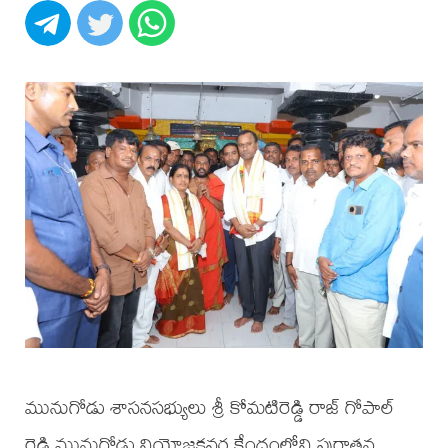
మునుగోడు శాసనసభ్యులు శ్రీ కోమటిరెడ్డి రాజ్ గోపాల్
రెడ్డి మునుగోడు నియోజకవర్గ కేంద్రంలోని పురాతన