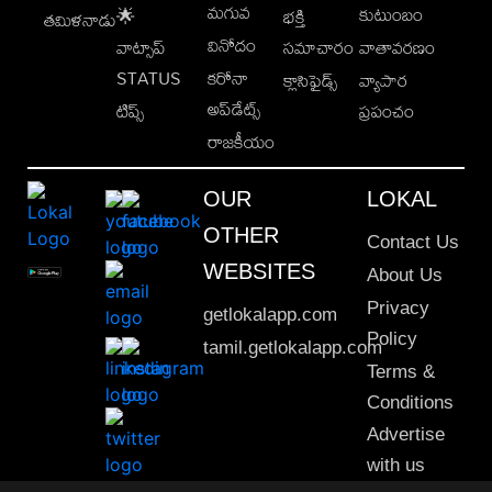
మగువ
కుటుంబం
🌟
భక్తి
తమిళనాడు
వినోదం
వాట్సాప్
సమాచారం
వాతావరణం
STATUS
కరోనా
క్లాసిఫైడ్స్
వ్యాపార
అప్‌డేట్స్
టిప్స్
ప్రపంచం
రాజకీయం
OUR
LOKAL
OTHER
Contact Us
WEBSITES
About Us
Privacy
getlokalapp.com
Policy
tamil.getlokalapp.com
Terms &
Conditions
Advertise
with us