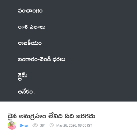
పంచాంగం
రాశి ఫలాలు
రాజకీయం
బంగారం-వెండి ధరలు
క్రైమ్
అనేకం
దైవ అనుగ్రహం లేనిది ఏది జరగదు
By sai
384
May 26, 2026, 08:05 IST