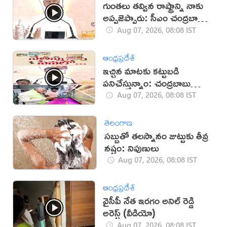
గుంతలు తవ్విన రాష్ట్రాన్ని నాకు
అప్పజెప్పారు: సీఎం చంద్రబాబు
(వీడియో)
Aug 07, 2026, 08:08 IST
ఆంధ్రప్రదేశ్
ఇచ్చిన మాటకు కట్టుబడి
పనిచేస్తున్నాం: చంద్రబాబు
(వీడియో)
Aug 07, 2026, 08:08 IST
తెలంగాణ
సబ్బుతో తలస్నానం జుట్టుకు తీవ్ర
నష్టం: నిపుణులు
Aug 07, 2026, 08:08 IST
ఆంధ్రప్రదేశ్
వైసీపీ నేత ఇరగం అనిల్ రెడ్డి
అరెస్ట్ (వీడియో)
Aug 07, 2026, 08:08 IST