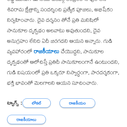
శివరామ క్షేత్రాన్ని సందర్శించి ప్రత్యేక పూజలు, అభిషేకం
నిర్వహించారు. దైవ దర్శనం తోనే ప్రతి మనిషిలో
సానుకూల దృక్పథం అలవాటు అవుతుందని, దైవ
అనుగ్రహం లేనిది ఏదీ జరగదని ఆయన అన్నారు. గుడి
వ్యవహారంలో
రాజకీయాలు
చేయొద్దని, సానుకూల
దృక్పథంతో ఆలోచిస్తే ప్రతిదీ సానుకూలంగానే ఉంటుందని,
గుడి విషయంలో ప్రతి ఒక్కరూ నిస్వార్ధంగా, పారదర్శకంగా,
భక్తి భావంతో మెలగాలని ఆయన సూచించారు.
ట్యాగ్స్ :
లోకల్
రాజకీయం
రాజకీయాలు