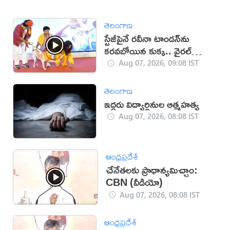
తెలంగాణ
స్టేజీపైనే రవీనా టాండన్‌ను
కరవబోయిన కుక్క.. వైరల్
వీడియో
Aug 07, 2026, 09:08 IST
తెలంగాణ
ఇద్దరు విద్యార్థినుల ఆత్మహత్య
Aug 07, 2026, 08:08 IST
ఆంధ్రప్రదేశ్
చేనేతలకు ప్రాధాన్యమిచ్చాం:
CBN (వీడియో)
Aug 07, 2026, 08:08 IST
ఆంధ్రప్రదేశ్