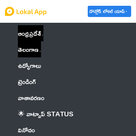
డౌన్లోడ్ లోకల్ యాప్
ఆంధ్రప్రదేశ్
తెలంగాణ
ఉద్యోగాలు
ట్రెండింగ్
వాతావరణం
🌟 వాట్సాప్ STATUS
వినోదం