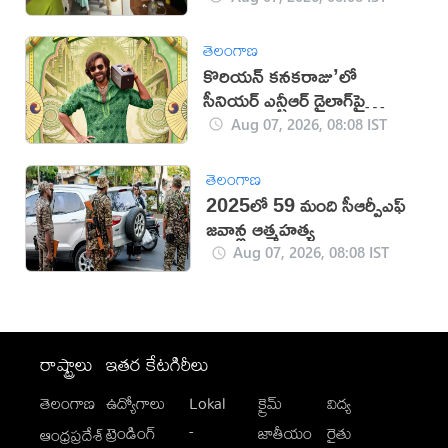
తెలంగాణ
కొరియన్ కనకరాజు’లో
సీనియర్ ఎన్టీఆర్ డైలాగ్‌పై
వివాదం!
Aug 07, 2026, 08:08 IST
తెలంగాణ
2025లో 59 మంది సీఆర్పీఎఫ్
జ‌వాన్ల ఆత్మ‌హ‌త్య
Aug 07, 2026, 08:08 IST
రాష్ట్రాలు
ఇతర కేటగిరీలు
తెలంగాణ
ఉద్యోగాలు
Lokal
క్రైమ్
విద్య
-
ట్రెండింగ్
జాతీయం
రైతు
ఆంధ్రప్రదేశ్