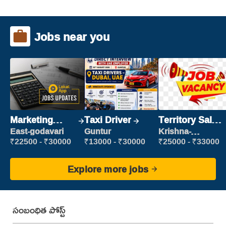
Jobs near you
Marketing
Taxi Driver
Territory Sales
Executive
Manager
East-godavari
Guntur
Krishna-
vijayawada
₹22500 - ₹30000
₹13000 - ₹30000
₹25000 - ₹33000
Explore more jobs
సంబంధిత పోస్ట్