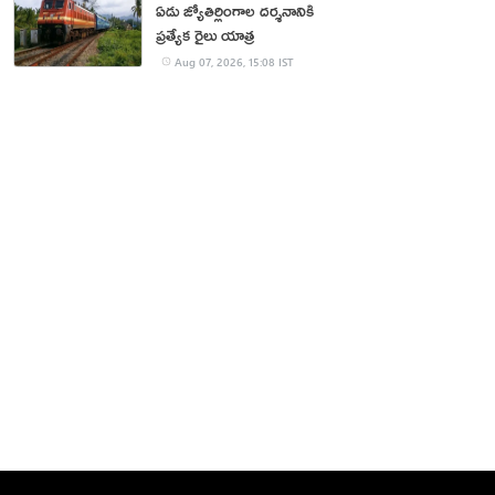
ఏడు జ్యోతిర్లింగాల దర్శనానికి
ప్రత్యేక రైలు యాత్ర
Aug 07, 2026, 15:08 IST