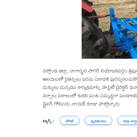
నల్గొండ జిల్లా, నాగార్జున సాగర్ నియోజకవర్గం త్రి
ఆలయంలో రైతన్నలు పరమ ఏకాదశి పురస్కరించుకొని
దుక్కులు దున్నడం కార్యక్రమాన్ని సొసైటీ డైరెక్టర్
వర్షాలు సకాలంలో కురిసి పంట సమృద్ధిగా పండాలని రై
డ్రైవర్ గోవిందు నాయక్ కూడా పాల్గొన్నారు.
ట్యాగ్స్ :
లోకల్
వ్యవసాయం
జిల్లా వార్