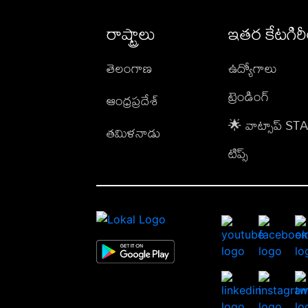
రాష్ట్రాలు
ఇతర కేటగిర
తెలంగాణ
ఉద్యోగాలు
ట్రెండింగ్
ఆంధ్రప్రదేశ్
🌟 వాట్సాప్ S
తమిళనాడు
టిప్స్