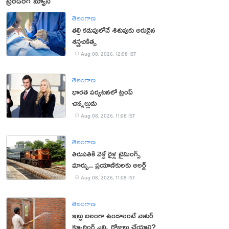
ట్రెండింగ్ న్యూస్
తెలంగాణ
తల్లి కడుపులోనే శిశువుకు అరుదైన
శస్త్రచికిత్స
Aug 08, 2026, 12:08 IST
తెలంగాణ
భారత పర్యటనలో ట్రంప్‌
చిన్నల్లుడు
Aug 08, 2026, 11:08 IST
తెలంగాణ
తిరుపతికి వెళ్లే రైళ్ల టైమింగ్స్
మార్పు.. ప్రయాణికులకు అలర్ట్
Aug 08, 2026, 11:08 IST
తెలంగాణ
ఇల్లు బలంగా ఉండాలంటే వాటర్
క్యూరింగ్ ఎన్ని రోజులు చేయాలి?