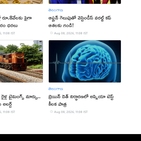
తెలంగాణ
ో రూ.8వేలకు పైగా
ఆఫ్ఘన్ గెలుపుతో వెస్టిండీస్ వరల్డ్ కప్
ారం ధరలు
ఆశలకు గండి!
, 11:08 IST
Aug 08, 2026, 11:08 IST
తెలంగాణ
ే రైళ్ల టైమింగ్స్ మార్పు..
బ్రెయిన్ డెత్ నిర్ధారణలో అప్నియా టెస్ట్
 అలర్ట్
కీలక పాత్ర
, 11:08 IST
Aug 08, 2026, 11:08 IST