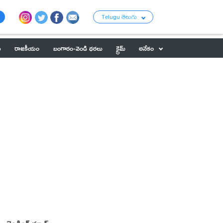
Telugu తెలుగు
ు
రాజకీయం
బంగారం-వెండి ధరలు
క్రైమ్
అనేకం