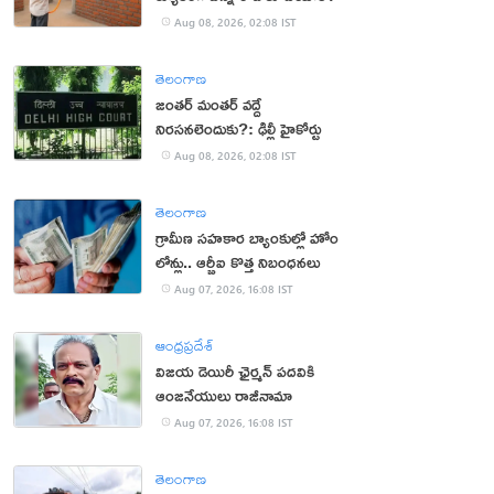
Aug 08, 2026, 02:08 IST
తెలంగాణ
జంతర్ మంతర్ వద్దే
నిరసనలెందుకు?: ఢిల్లీ హైకోర్టు
Aug 08, 2026, 02:08 IST
తెలంగాణ
గ్రామీణ సహకార బ్యాంకుల్లో హోం
లోన్లు.. ఆర్బీఐ కొత్త నిబంధనలు
Aug 07, 2026, 16:08 IST
ఆంధ్రప్రదేశ్
విజయ డెయిరీ ఛైర్మన్ పదవికి
ఆంజనేయులు రాజీనామా
Aug 07, 2026, 16:08 IST
తెలంగాణ