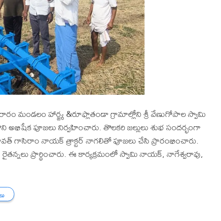
పురారం మండలం హార్జ్య &రూఫ్లాతండా గ్రామాల్లోని శ్రీ వేణుగోపాల స్వామి
 అభిషేక పూజలు నిర్వహించారు. తొలకరి జల్లులు శుభ సందర్భంగా
 ధనావత్ గాసిరాం నాయక్ త్రాక్టర్ నాగలితో పూజలు చేసి ప్రారంభించారు.
తన్నలు ప్రార్థించారు. ఈ కార్యక్రమంలో స్వామి నాయక్, నాగేశ్వరావు,
తలు