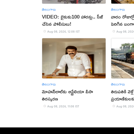
తెలంగాణ
తెలంగాణ
VIDEO: బైకుకు100 హారన్లు.. సీజ్
వారం రోజుల్ల
చేసిన పోలీసులు!
పెరిగిన బంగ
Aug 08, 2026, 12:08 IST
Aug 08, 2026
తెలంగాణ
తెలంగాణ
మోహన్‌లాల్‌కు ఆస్ట్రేలియా వీసా
తిరుపతికి వెళ్ల
తిరస్కరణ
ప్రయాణికులకు
Aug 08, 2026, 11:08 IST
Aug 08, 2026