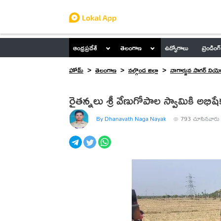
ఆంధ్రప్రదేశ్
తెలంగాణ
ఉద్యోగాలు
ట్రెండింగ్
హోమ్
తెలంగాణ
నల్గొండ జిల్లా
నాగార్జున సాగర్ నియ
రైతన్నలు శ్రీ వేణుగోపాల స్వామికి అభి
By Dhanavath Naga Nayak
793
చూసినవారు