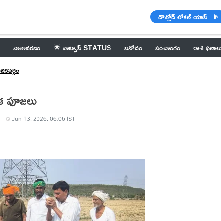
డౌన్లోడ్ లోకల్ యాప్
వాతావరణం
🌟 వాట్సాప్ STATUS
వినోదం
పంచాంగం
రాశి ఫలాల
ోజకవర్గం
షేక పూజలు
Jun 13, 2026, 06:06 IST