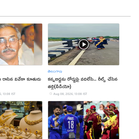
తెలంగాణ
లేఖ రాసిన వివేకా కూతురు
కన్నబిడ్డను రోడ్డుపై వదిలేసి.. రీల్స్ చేసిన
తల్లి(వీడియో)
, 13:08 IST
Aug 08, 2026, 13:08 IST