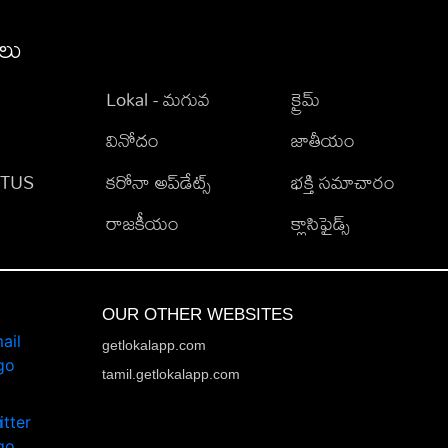
ీలు
Lokal - మగువ
క్రైమ్
వినోదం
జాతీయం
TATUS
కరోనా అప్‌డేట్స్
భక్తి సమాచారం
రాజకీయం
క్లాసిఫైడ్స్
OUR OTHER WEBSITES
getlokalapp.com
tamil.getlokalapp.com