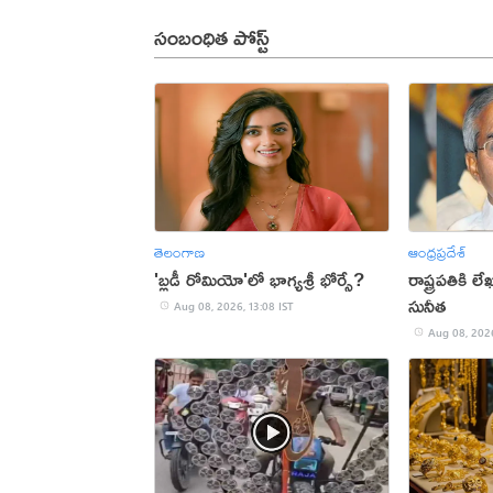
సంబంధిత పోస్ట్
తెలంగాణ
ఆంధ్రప్రదేశ్
'బ్లడీ రోమియో'లో భాగ్యశ్రీ భోర్సే?
రాష్ట్రపతికి 
సునీత
Aug 08, 2026, 13:08 IST
Aug 08, 2026