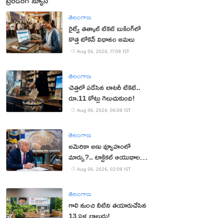
ట్రెండింగ్ న్యూస్
తెలంగాణ
రైల్వే తత్కాల్ టికెట్ బుకింగ్‌లో
కొత్త టోకెన్ విధానం అమలు
Aug 06, 2026, 17:08 IST
తెలంగాణ
చెత్తలో పడేసిన లాటరీ టికెట్..
రూ.11 కోట్లు గెలుచుకుంది!
Aug 06, 2026, 06:08 IST
తెలంగాణ
అమెరికా అణు వ్యూహంలో
మార్పు?.. టాక్టికల్ ఆయుధాలకు
ప్రాధాన్యం!
Aug 06, 2026, 02:08 IST
తెలంగాణ
గాలి నుంచి నీటిని తయారుచేసిన
13 ఏళ్ల బాలుడు!