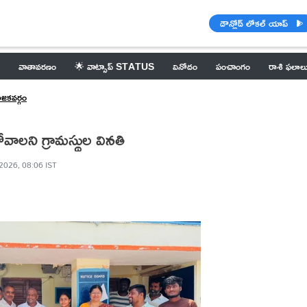
డౌన్లోడ్ లోకల్ యాప్
వాతావరణం
🌟 వాట్సాప్ STATUS
వినోదం
పంచాంగం
రాశి ఫలాల
ోజకవర్గం
వాలని గ్రామస్థుల వినతి
2026, 08:06 IST