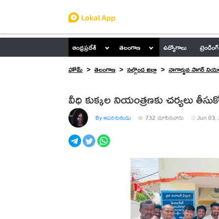
ఆంధ్రప్రదేశ్
తెలంగాణ
ఉద్యోగాలు
ట్రెండింగ్
హోమ్
తెలంగాణ
నల్గొండ జిల్లా
నాగార్జున సాగర్ నియ
వీధి కుక్కల నియంత్రణకు చర్యలు తీసుకో
By అపరిచితుడు
732
చూసినవారు
Jun 03, 