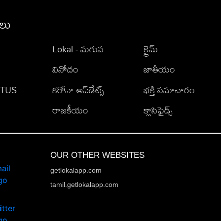
ీలు
Lokal - మగువ
క్రైమ్
వినోదం
జాతీయం
TATUS
కరోనా అప్‌డేట్స్
భక్తి సమాచారం
రాజకీయం
క్లాసిఫైడ్స్
OUR OTHER WEBSITES
getlokalapp.com
tamil.getlokalapp.com