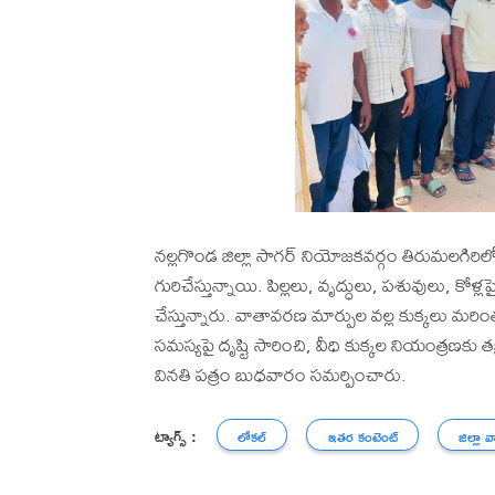
నల్లగొండ జిల్లా సాగర్ నియోజకవర్గం తిరుమలగిరిలో
గురిచేస్తున్నాయి. పిల్లలు, వృద్ధులు, పశువులు, కోళ్
చేస్తున్నారు. వాతావరణ మార్పుల వల్ల కుక్కలు మ
సమస్యపై దృష్టి సారించి, వీధి కుక్కల నియంత్రణకు తక
వినతి పత్రం బుధవారం సమర్పించారు.
ట్యాగ్స్ :
లోకల్
ఇతర కంటెంట్
జిల్లా వ