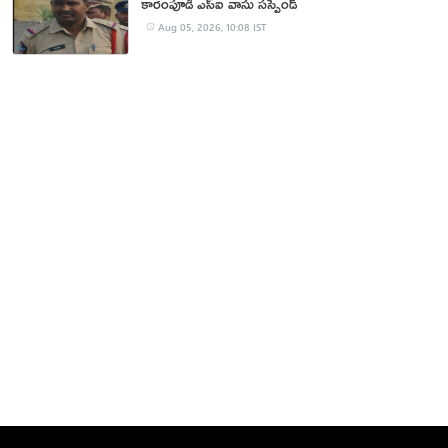
కారంపూడి ఎస్ఐ వాసు స‌స్పెండ్‌
Aug 05, 2026, 10:08 IST