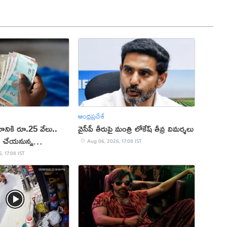
ఆంధ్రప్రదేశ్
ానికి రూ.25 వేలు..
వైసీపీ తీరుపై మంత్రి లోకేష్ తీవ్ర విమర్శలు
మ చేయ‌నున్న
Aug 06, 2026, 17:08 IST
, 17:08 IST