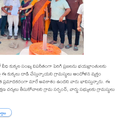
 వీధి కుక్కల సంఖ్య విపరీతంగా పెరిగి ప్రజలను భయభ్రాంతులకు
లపై ఈ కుక్కలు దాడి చేస్తున్నాయని గ్రామస్థులు ఆందోళన వ్యక్తం
రింత ప్రమాదకరంగా మారే అవకాశం ఉందని వారు భావిస్తున్నారు. ఈ
్షణ చర్యలు తీసుకోవాలని గ్రామ సర్పంచ్, వార్డు సభ్యులకు గ్రామస్థులు
ార్తలు