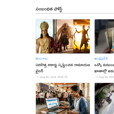
సంబంధిత పోస్ట్
తెలంగాణ
ఆంధ్రప్రదేశ్
సరికొత్త రికార్డు సృష్టించిన రామాయణ
ఒక్కో కుటుంబ
ట్రైలర్‌
ఖాతాల్లో జ‌
ప్ర‌భుత్వం..!
Aug 06, 2026, 18:08 IST
Aug 06, 2026