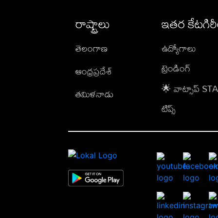
రాష్ట్రాలు
ఇతర కేటగిర
తెలంగాణ
ఉద్యోగాలు
ట్రెండింగ్
ఆంధ్రప్రదేశ్
🌟 వాట్సాప్ S
తమిళనాడు
టిప్స్