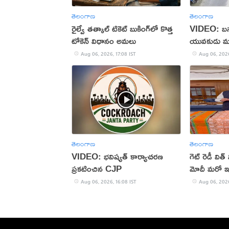
తెలంగాణ
తెలంగాణ
రైల్వే తత్కాల్ టికెట్ బుకింగ్‌లో కొత్త
VIDEO: బస్సు
టోకెన్ విధానం అమలు
యువకుడు మ
Aug 06, 2026, 17:08 IST
Aug 06, 2026
తెలంగాణ
తెలంగాణ
VIDEO: భవిష్యత్ కార్యాచరణ
గెట్ రెడీ విత
ప్రకటించిన CJP
మోదీ మరో ఇన్
Aug 06, 2026, 16:08 IST
Aug 06, 2026