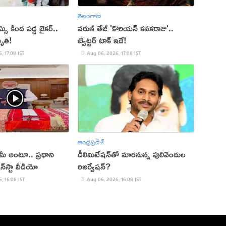
తెలంగాణ
 కింద పడ్డ బైకర్..
వరుణ్ తేజ్ 'కొరియన్ కనకరాజు'..
ృతి!
ట్విట్టర్ టాక్ ఇదే!
, 17:08 IST
Aug 06, 2026, 17:08 IST
ఆంధ్రప్రదేశ్
్ మీ అంటూ.. ప్రధాని
డీలిమిటేషన్‌తో మారనున్న పులివెందుల
‌స్టా వీడియో
రిజర్వేషన్?
, 16:08 IST
Aug 06, 2026, 16:08 IST