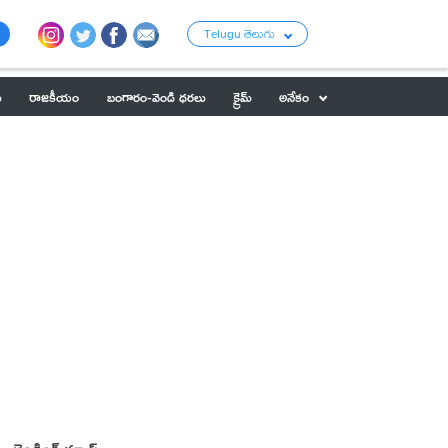
Telugu తెలుగు
ు
రాజకీయం
బంగారం-వెండి ధరలు
క్రైమ్
అనేకం