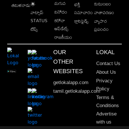
మగువ
కుటుంబం
🌟
భక్తి
తమిళనాడు
వినోదం
వాట్సాప్
సమాచారం
వాతావరణం
STATUS
కరోనా
క్లాసిఫైడ్స్
వ్యాపార
అప్‌డేట్స్
టిప్స్
ప్రపంచం
రాజకీయం
OUR
LOKAL
OTHER
Contact Us
WEBSITES
About Us
Privacy
getlokalapp.com
Policy
tamil.getlokalapp.com
Terms &
Conditions
Advertise
with us