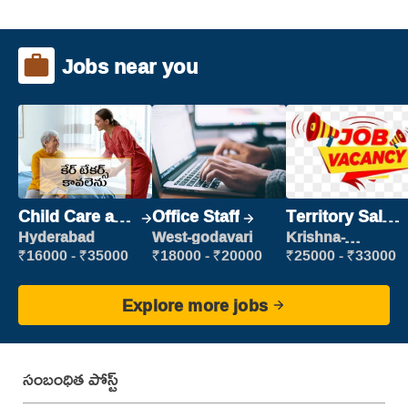
Jobs near you
Child Care and
Office Staff
Territory Sales
Patient care
Manager
Hyderabad
West-godavari
Krishna-
vijayawada
₹16000 - ₹35000
₹18000 - ₹20000
₹25000 - ₹33000
Explore more jobs
సంబంధిత పోస్ట్