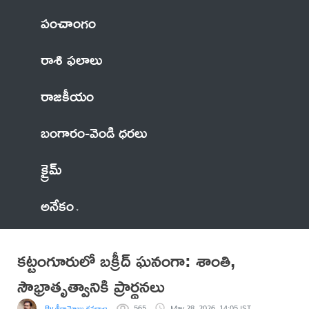
పంచాంగం
రాశి ఫలాలు
రాజకీయం
బంగారం-వెండి ధరలు
క్రైమ్
అనేకం
కట్టంగూరులో బక్రీద్ ఘనంగా: శాంతి,
సౌభ్రాతృత్వానికి ప్రార్థనలు
By శ్రీరామోజు కనకాచారి
565
May 28, 2026, 14:05 IST