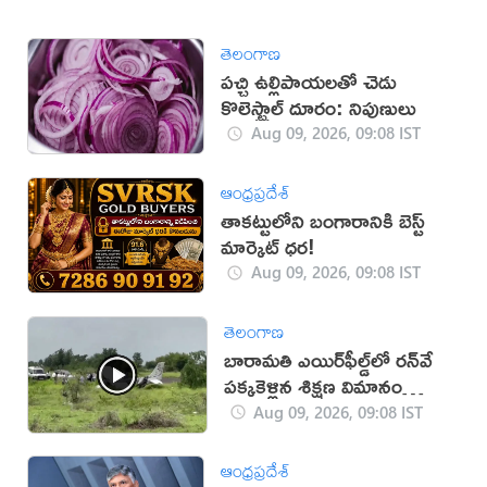
తెలంగాణ
పచ్చి ఉల్లిపాయలతో చెడు
కొలెస్ట్రాల్ దూరం: నిపుణులు
Aug 09, 2026, 09:08 IST
ఆంధ్రప్రదేశ్
తాకట్టులోని బంగారానికి బెస్ట్
మార్కెట్ ధర!
Aug 09, 2026, 09:08 IST
తెలంగాణ
బారామతి ఎయిర్‌ఫీల్డ్‌లో రన్‌వే
పక్కకెళ్లిన శిక్షణ విమానం
(వీడియో)
Aug 09, 2026, 09:08 IST
ఆంధ్రప్రదేశ్