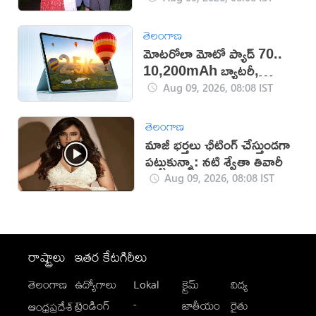
తెలంగాణ
మోటరోలా మోటో ప్యాడ్ 70..
10,200mAh బ్యాటరీ,
5Gతో కొత్త టాబ్లెట్ విడుదల
Aug 09, 2026, 08:08 IST
తెలంగాణ
మాజీ భర్తలు ఛీటింగ్ చేస్తుండగా
పట్టుకున్నా: నటి శ్వేతా తివారీ
Aug 09, 2026, 08:08 IST
రాష్ట్రాలు
ఇతర కేటగిరీలు
తెలంగాణ
ఉద్యోగాలు
Lokal
క్రైమ్
విద్య
-
ట్రెండింగ్
జాతీయం
రైతు
ఆంధ్రప్రదేశ్