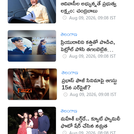
ఆదివాసీల అభ్యున్నతే ప్రభుత్వ
లక్ష్యం: చంద్రబాబు
Aug 09, 2026, 09:08 IST
తెలంగాణ
ప్రియురాలిని కత్తితో పొడిచి,
పెట్రోల్ పోసి తగలబెట్టిన
ప్రియుడు!
Aug 09, 2026, 09:08 IST
తెలంగాణ
ప్రభాస్ ఫౌజీ సినిమాపై ఆగస్టు
15న సర్‌ప్రైజ్?
Aug 09, 2026, 09:08 IST
తెలంగాణ
మహేశ్‌ బర్త్‌డే.. క్యూట్‌ ఫ్యామిలీ
ఫొటో షేర్ చేసిన నమ్రత
Aug 09, 2026, 08:08 IST