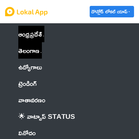
డౌన్లోడ్ లోకల్ యాప్
ఆంధ్రప్రదేశ్
తెలంగాణ
ఉద్యోగాలు
ట్రెండింగ్
వాతావరణం
🌟 వాట్సాప్ STATUS
వినోదం