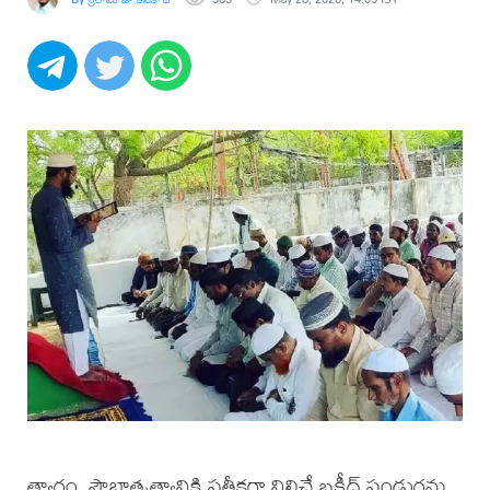
త్యాగం, సౌభ్రాతృత్వానికి ప్రతీకగా నిలిచే బక్రీద్ పండుగను