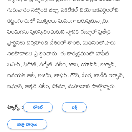
గురువారం నల్గొండ జిల్లా, నకిరేకల్ నియోజకవర్గంలోని
కట్టంగూరులో ముస్లింలు ఘనంగా జరుపుకున్నారు.
పండుగను పురస్కరించుకుని స్థానిక ఈద్గాలో ప్రత్యేక
ప్రార్థనలు నిర్వహించి దేశంలో శాంతి, సుఖసంతోషాలు
నెలకొనాలని ప్రార్థించారు. ఈ కార్యక్రమంలో హఫీజ్
నిసార్, ఫిరోజ్, పర్వేజ్, సలీం, జాని, యాసిన్, రిజ్వాన్,
ఇనయత్ అలీ, అజమ్, జాఫర్, గౌస్, మీర, జావేద్ ఇర్ఫాన్,
ఇమ్రాన్, అక్బర్ సలీం, సోనూ, మహబూబ్ పాల్గొన్నారు.
ట్యాగ్స్ :
లోకల్
భక్తి
జిల్లా వార్తలు