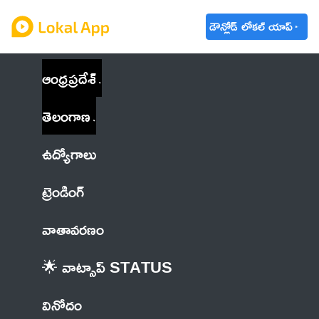
డౌన్లోడ్ లోకల్ యాప్
ఆంధ్రప్రదేశ్
తెలంగాణ
ఉద్యోగాలు
ట్రెండింగ్
వాతావరణం
🌟 వాట్సాప్ STATUS
వినోదం