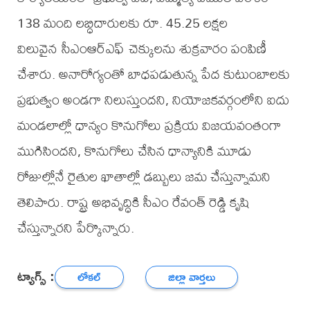
138 మంది లబ్ధిదారులకు రూ. 45.25 లక్షల
విలువైన సీఎంఆర్ఎఫ్ చెక్కులను శుక్రవారం పంపిణీ
చేశారు. అనారోగ్యంతో బాధపడుతున్న పేద కుటుంబాలకు
ప్రభుత్వం అండగా నిలుస్తుందని, నియోజకవర్గంలోని ఐదు
మండలాల్లో ధాన్యం కొనుగోలు ప్రక్రియ విజయవంతంగా
ముగిసిందని, కొనుగోలు చేసిన ధాన్యానికి మూడు
రోజుల్లోనే రైతుల ఖాతాల్లో డబ్బులు జమ చేస్తున్నామని
తెలిపారు. రాష్ట్ర అభివృద్ధికి సీఎం రేవంత్ రెడ్డి కృషి
చేస్తున్నారని పేర్కొన్నారు.
ట్యాగ్స్ :
లోకల్
జిల్లా వార్తలు