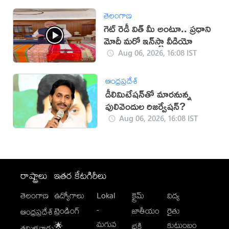
తెలంగాణ
గెట్ రెడీ విత్ మీ అంటూ.. ప్రధాని
మోదీ మరో ఇన్‌స్టా వీడియో
Aug 06, 2026, 16:08 IST
ఆంధ్రప్రదేశ్
డీలిమిటేషన్‌తో మారనున్న
పులివెందుల రిజర్వేషన్?
Aug 06, 2026, 16:08 IST
రాష్ట్రాలు
ఇతర కేటగిరీలు
తెలంగాణ
ఉద్యోగాలు
Lokal
క్రైమ్
విద్య
-
ట్రెండింగ్
జాతీయం
రైతు
ఆంధ్రప్రదేశ్
మగువ
కుటుంబం
🌟
భక్తి
తమిళనాడు