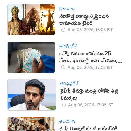
తెలంగాణ
సరికొత్త రికార్డు సృష్టించిన
రామాయణ ట్రైలర్‌
Aug 06, 2026, 18:08 IST
ఆంధ్రప్రదేశ్
ఒక్కో కుటుంబానికి రూ.25
వేలు.. ఖాతాల్లో జ‌మ చేయ‌నున్న
ప్ర‌భుత్వం..!
Aug 06, 2026, 17:08 IST
ఆంధ్రప్రదేశ్
వైసీపీ తీరుపై మంత్రి లోకేష్ తీవ్ర
విమర్శలు
Aug 06, 2026, 17:08 IST
తెలంగాణ
రైల్వే తత్కాల్ టికెట్ బుకింగ్‌లో