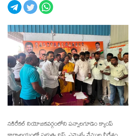
నకిరేకల్ నియోజకవర్గంలోని పన్నాలగూడెం క్యాంప్
కార్యాలయంలో ప్రభుత్వ విప్, ఎమ్మెల్యే వేముల వీరేశం