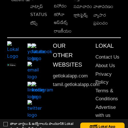
వినోదం
వాట్సాప్
సమాచారం
వాతావరణం
STATUS
కరోనా
క్లాసిఫైడ్స్
వ్యాపార
అప్‌డేట్స్
టిప్స్
ప్రపంచం
రాజకీయం
OUR
LOKAL
OTHER
Contact Us
WEBSITES
About Us
Privacy
getlokalapp.com
Policy
tamil.getlokalapp.com
Terms &
Conditions
Advertise
with us
Sitemap
తాజా వార్తలు & ఉద్యోగాలను పొందడానికి Lokal
డౌన్లోడ్ Lokal App