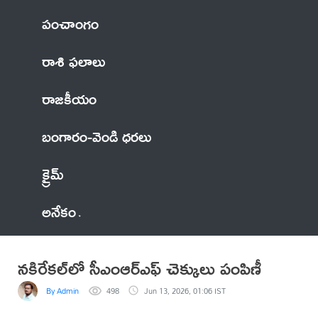
పంచాంగం
రాశి ఫలాలు
రాజకీయం
బంగారం-వెండి ధరలు
క్రైమ్
అనేకం
నకిరేకల్‌లో సీఎంఆర్ఎఫ్ చెక్కులు పంపిణీ
By Admin
498
Jun 13, 2026, 01:06 IST