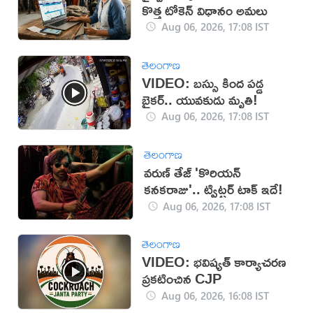
కొత్త టోకెన్ విధానం అమలు
Aug 06, 2026, 17:08 IST
తెలంగాణ
VIDEO: బస్సు కింద పడ్డ
బైకర్.. యువకుడు మృతి!
Aug 06, 2026, 17:08 IST
తెలంగాణ
వరుణ్ తేజ్ 'కొరియన్
కనకరాజు'.. ట్విట్టర్ టాక్ ఇదే!
Aug 06, 2026, 17:08 IST
తెలంగాణ
VIDEO: భవిష్యత్ కార్యాచరణ
ప్రకటించిన CJP
Aug 06, 2026, 16:08 IST