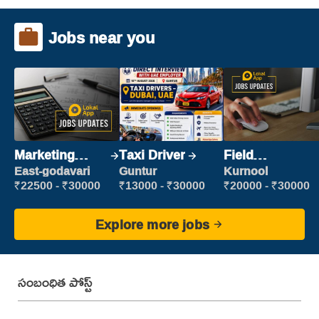
Jobs near you
Marketing
Taxi Driver
Field
Executive
Marketing
East-godavari
Guntur
Kurnool
Executive
₹22500 - ₹30000
₹13000 - ₹30000
₹20000 - ₹30000
Explore more jobs
సంబంధిత పోస్ట్