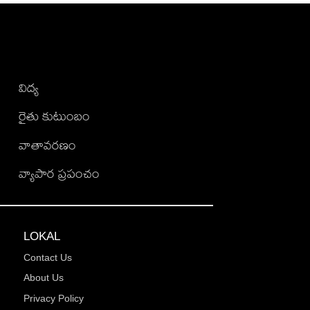
విద్య
రైతు కుటుంబం
వాతావరణం
వ్యాపార ప్రపంచం
LOKAL
Contact Us
About Us
Privacy Policy