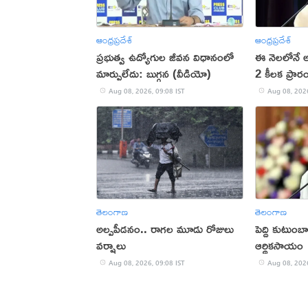
ఆంధ్రప్రదేశ్
ఆంధ్రప్రదేశ్
ప్రభుత్వ ఉద్యోగుల జీవన విధానంలో
ఈ నెలలోనే 
మార్పులేదు: బుగ్గన (వీడియో)
2 కీలక ప్రా
చంద్రబాబు
Aug 08, 2026, 09:08 IST
Aug 08, 2026
తెలంగాణ
తెలంగాణ
అల్పపీడనం.. రాగల మూడు రోజులు
పెద్ది కుటుంబా
వర్షాలు
ఆర్థికసాయం
Aug 08, 2026, 09:08 IST
Aug 08, 2026