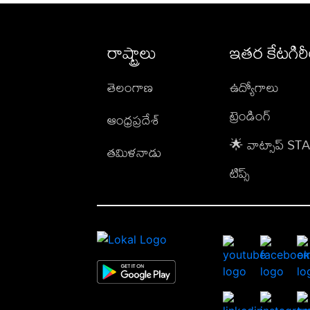
రాష్ట్రాలు
ఇతర కేటగిర
తెలంగాణ
ఉద్యోగాలు
ట్రెండింగ్
ఆంధ్రప్రదేశ్
🌟 వాట్సాప్ S
తమిళనాడు
టిప్స్