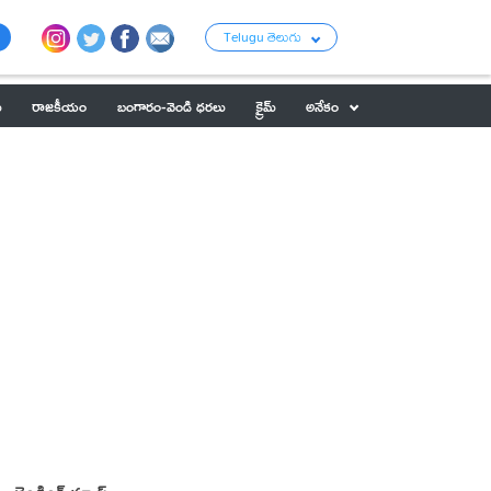
Telugu తెలుగు
ు
రాజకీయం
బంగారం-వెండి ధరలు
క్రైమ్
అనేకం