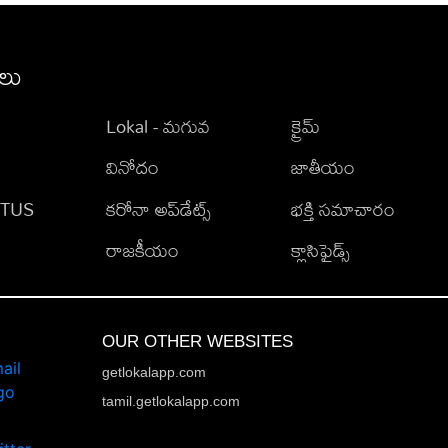
ీలు
Lokal - మగువ
క్రైమ్
వినోదం
జాతీయం
TATUS
కరోనా అప్‌డేట్స్
భక్తి సమాచారం
రాజకీయం
క్లాసిఫైడ్స్
OUR OTHER WEBSITES
getlokalapp.com
tamil.getlokalapp.com