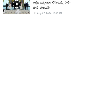
రక్షణ ఒప్పందం చేసుకున్న పాక్‌-
సౌదీ-తుర్కియే
Aug 07, 2026, 12:08 IST