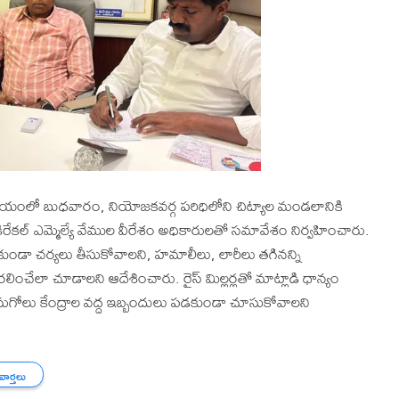
యాలయంలో బుధవారం, నియోజకవర్గ పరిధిలోని చిట్యాల మండలానికి
ిరేకల్ ఎమ్మెల్యే వేముల వీరేశం అధికారులతో సమావేశం నిర్వహించారు.
కుండా చర్యలు తీసుకోవాలని, హమాలీలు, లారీలు తగినన్ని
లించేలా చూడాలని ఆదేశించారు. రైస్ మిల్లర్లతో మాట్లాడి ధాన్యం
కొనుగోలు కేంద్రాల వద్ద ఇబ్బందులు పడకుండా చూసుకోవాలని
 వార్తలు