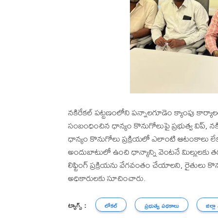
నకిరేకల్ పట్టణంలోని పన్నాలగూడెం క్యాంపు కార్
సంబంధించిన ధాన్యం కొనుగోలుపై ప్రభుత్వ విప్, నక
ధాన్యం కొనుగోలు ప్రక్రియలో ఎలాంటి ఆటంకాలు లే
అందుబాటులో ఉంచి ధాన్యాన్ని వెంటనే మిల్లులకు తర
లిఫ్టింగ్ ప్రక్రియను వేగవంతం చేయాలని, రైతులు 
అధికారులకు సూచించారు.
ట్యాగ్స్ :
లోకల్
ప్రభుత్వ పథకాలు
జిల్లా