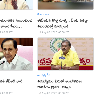
తెలంగాణ
అమరావతికి సంబంధించి
ఈపీఎఫ్ఓ కొత్త రూల్స్.. పీఎఫ్ విత్‌డ్రా
రంభాలు: సీఎం
నిబంధనల్లో మార్పులు!
, 09:08 IST
Aug 08, 2026, 09:08 IST
ఆంధ్రప్రదేశ్
నికి కేసీఆర్ భారీ
నిరుద్యోగుల పేరుతో ఆందోళనలు
రాజకీయ డ్రామా: నిమ్మల
, 08:08 IST
Aug 08, 2026, 08:08 IST