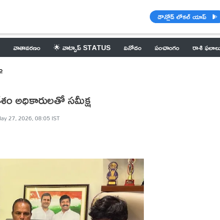
డౌన్లోడ్ లోకల్ యాప్
వాతావరణం
🌟 వాట్సాప్ STATUS
వినోదం
పంచాంగం
రాశి ఫలాల
ం
ీరేశం అధికారులతో సమీక్ష
ay 27, 2026, 08:05 IST