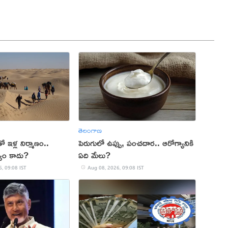
తెలంగాణ
 ఇళ్ల నిర్మాణం..
పెరుగులో ఉప్పు, పంచదార.. ఆరోగ్యానికి
యం కాదు?
ఏది మేలు?
, 09:08 IST
Aug 08, 2026, 09:08 IST