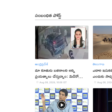
సంబంధిత పోస్ట్
ఆంధ్రప్రదేశ్
తెలంగాణ
మా కూతురు బతకాలని అన్ని
ఎడారి ఇసుకతో
ప్రయత్నాలు చేస్తున్నాం: మెడికో
ఎందుకు సాధ్
ప్రియాంక తండ్రి
Aug 08, 2026, 10:08 IST
Aug 08, 2026