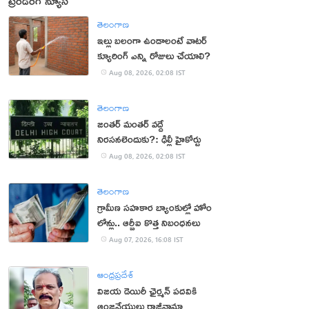
ట్రెండింగ్ న్యూస్
తెలంగాణ
ఇల్లు బలంగా ఉండాలంటే వాటర్
క్యూరింగ్ ఎన్ని రోజులు చేయాలి?
Aug 08, 2026, 02:08 IST
తెలంగాణ
జంతర్ మంతర్ వద్దే
నిరసనలెందుకు?: ఢిల్లీ హైకోర్టు
Aug 08, 2026, 02:08 IST
తెలంగాణ
గ్రామీణ సహకార బ్యాంకుల్లో హోం
లోన్లు.. ఆర్బీఐ కొత్త నిబంధనలు
Aug 07, 2026, 16:08 IST
ఆంధ్రప్రదేశ్
విజయ డెయిరీ ఛైర్మన్ పదవికి
ఆంజనేయులు రాజీనామా