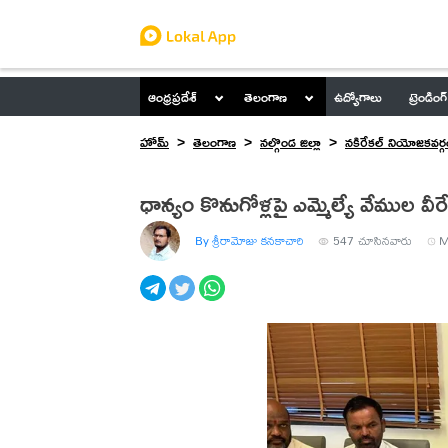
ఆంధ్రప్రదేశ్
తెలంగాణ
ఉద్యోగాలు
ట్రెండింగ్
హోమ్
తెలంగాణ
నల్గొండ జిల్లా
నకిరేకల్ నియోజకవర్గ
ధాన్యం కొనుగోళ్లపై ఎమ్మెల్యే వేముల వ
By శ్రీరామోజు కనకాచారి
547
చూసినవారు
M