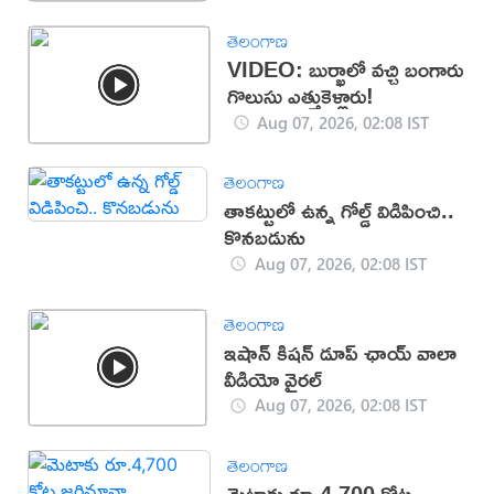
తెలంగాణ
VIDEO: బుర్ఖాలో వచ్చి బంగారు
గొలుసు ఎత్తుకెళ్లారు!
Aug 07, 2026, 02:08 IST
తెలంగాణ
తాకట్టులో ఉన్న గోల్డ్ విడిపించి..
కొనబడును
Aug 07, 2026, 02:08 IST
తెలంగాణ
ఇషాన్ కిషన్ డూప్ ఛాయ్ వాలా
వీడియో వైరల్
Aug 07, 2026, 02:08 IST
తెలంగాణ
మెటాకు రూ.4,700 కోట్ల