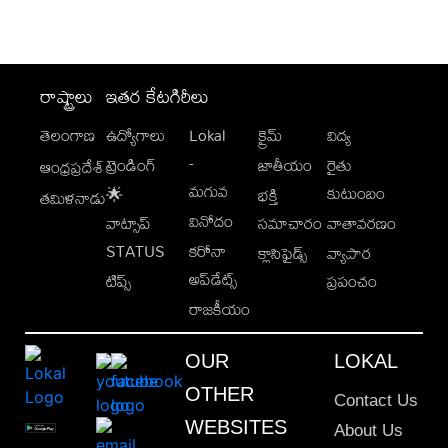
రాష్ట్రాలు
ఇతర కేటగిరీలు
తెలంగాణ
ఉద్యోగాలు
Lokal
క్రైమ్
విద్య
-
ట్రెండింగ్
జాతీయం
రైతు
ఆంధ్రప్రదేశ్
మగువ
కుటుంబం
🌟
భక్తి
తమిళనాడు
వినోదం
వాట్సాప్
సమాచారం
వాతావరణం
STATUS
కరోనా
క్లాసిఫైడ్స్
వ్యాపార
అప్‌డేట్స్
టిప్స్
ప్రపంచం
రాజకీయం
OUR
LOKAL
OTHER
Contact Us
WEBSITES
About Us