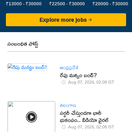
Executive
₹13000 - ₹30000
₹22500 - ₹30000
₹20000 - ₹30000
Explore more jobs
సంబంధిత పోస్ట్
ఆంధ్రప్రదేశ్
రేపు మన్యం బంద్‌?
Aug 07, 2026, 02:08 IST
తెలంగాణ
సర్జరీ చేస్తుండగా భారీ
భుకంపం.. వీడియో వైరల్
Aug 07, 2026, 02:08 IST