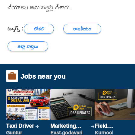
చేయాలని ఆమె విజ్ఞప్తి చేశారు.
ట్యాగ్స్ :
లోకల్
రాజకీయం
జిల్లా వార్తలు
Jobs near you
Taxi Driver
Marketing
Field
Executive
Marketing
Guntur
East-godavari
Kurnool