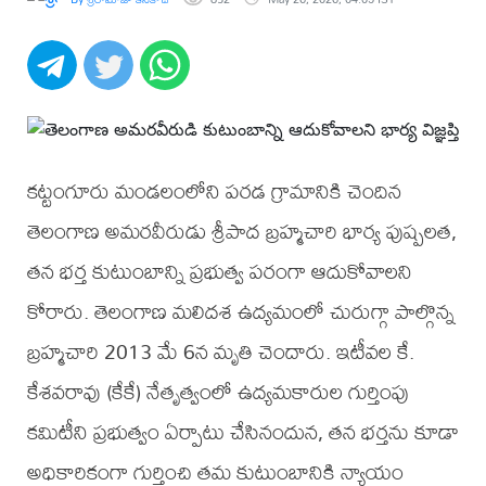
కట్టంగూరు మండలంలోని పరడ గ్రామానికి చెందిన
తెలంగాణ అమరవీరుడు శ్రీపాద బ్రహ్మచారి భార్య పుష్పలత,
తన భర్త కుటుంబాన్ని ప్రభుత్వ పరంగా ఆదుకోవాలని
కోరారు. తెలంగాణ మలిదశ ఉద్యమంలో చురుగ్గా పాల్గొన్న
బ్రహ్మచారి 2013 మే 6న మృతి చెందారు. ఇటీవల కే.
కేశవరావు (కేకే) నేతృత్వంలో ఉద్యమకారుల గుర్తింపు
కమిటీని ప్రభుత్వం ఏర్పాటు చేసినందున, తన భర్తను కూడా
అధికారికంగా గుర్తించి తమ కుటుంబానికి న్యాయం