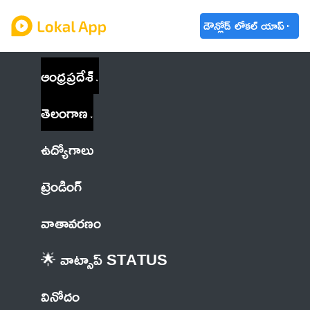
డౌన్లోడ్ లోకల్ యాప్
ఆంధ్రప్రదేశ్
తెలంగాణ
ఉద్యోగాలు
ట్రెండింగ్
వాతావరణం
🌟 వాట్సాప్ STATUS
వినోదం