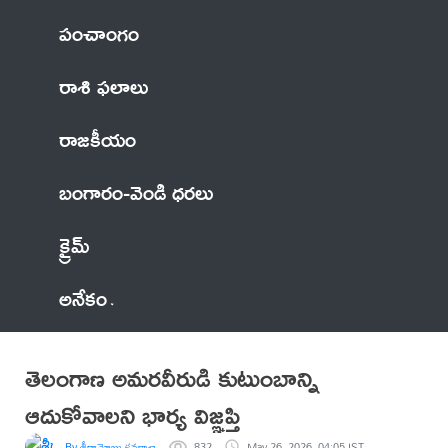
పంచాంగం
రాశి ఫలాలు
రాజకీయం
బంగారం-వెండి ధరలు
క్రైమ్
అనేకం
తెలంగాణ అమరవీరుడి కుటుంబాన్ని
ఆదుకోవాలని భార్య విజ్ఞప్తి
By శ్రీరామోజు కనకాచారి
832
May 26, 2026, 04:05 IST