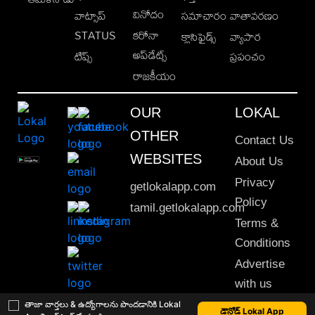
వినోదం
వాట్సాప్
సమాచారం
వాతావరణం
STATUS
కరోనా
క్లాసిఫైడ్స్
వ్యాపార
అప్‌డేట్స్
టిప్స్
ప్రపంచం
రాజకీయం
OUR
LOKAL
OTHER
Contact Us
WEBSITES
About Us
Privacy
getlokalapp.com
Policy
tamil.getlokalapp.com
Terms &
Conditions
Advertise
with us
Sitemap
తాజా వార్తలు & ఉద్యోగాలను పొందడానికి Lokal
డౌన్లోడ్ Lokal App