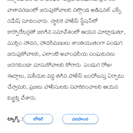
వాతావరణంలో జరుపుకోవాలని నల్గొండ అడిషనల్ ఎస్పీ
రమేష్ సూచించారు. స్థానిక పోలీస్ స్టేషన్‌లో
కార్పొరేటర్లతో జరిగిన సమావేశంలో ఆయన మాట్లాడుతూ,
ముస్లిం సోదర, సోదరీమణులు శాంతియుతంగా పండుగ
జరుపుకోవాలని, ఎలాంటి అవాంఛనీయ సంఘటనలు
జరగకుండా చూసుకోవాలని కోరారు. పండుగ రోజు
ఈద్గాలు, మసీదుల వద్ద తగిన పోలీస్ బందోబస్తు ఏర్పాటు
చేస్తామని, ప్రజలు పోలీసులకు సహకరించాలని ఆయన
విజ్ఞప్తి చేశారు.
ట్యాగ్స్ :
లోకల్
పరిపాలన