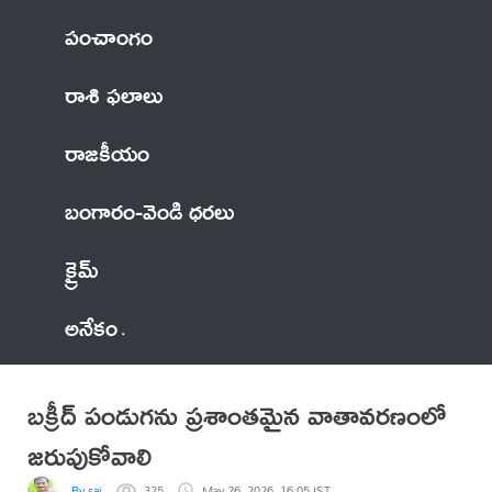
పంచాంగం
రాశి ఫలాలు
రాజకీయం
బంగారం-వెండి ధరలు
క్రైమ్
అనేకం
బక్రీద్ పండుగను ప్రశాంతమైన వాతావరణంలో
జరుపుకోవాలి
By sai
325
May 26, 2026, 16:05 IST