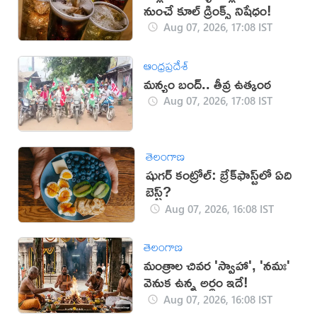
నుంచే కూల్ డ్రింక్స్ నిషేధం!
Aug 07, 2026, 17:08 IST
ఆంధ్రప్రదేశ్
మన్యం బంద్.. తీవ్ర ఉత్కంఠ
Aug 07, 2026, 17:08 IST
తెలంగాణ
షుగర్ కంట్రోల్: బ్రేక్‌ఫాస్ట్‌లో ఏది
బెస్ట్?
Aug 07, 2026, 16:08 IST
తెలంగాణ
మంత్రాల చివర 'స్వాహా', 'నమః'
వెనుక ఉన్న అర్థం ఇదే!
Aug 07, 2026, 16:08 IST