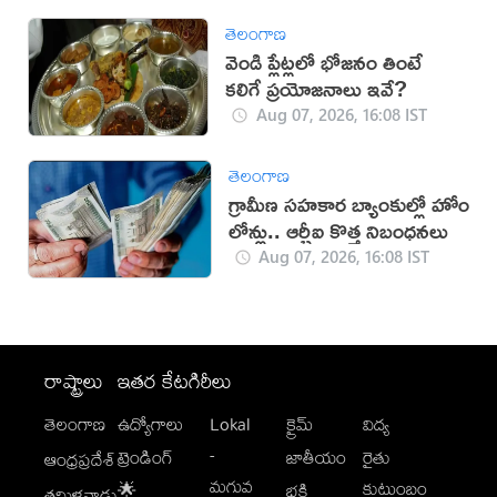
తెలంగాణ
వెండి ప్లేట్లలో భోజనం తింటే
కలిగే ప్రయోజనాలు ఇవే?
Aug 07, 2026, 16:08 IST
తెలంగాణ
గ్రామీణ సహకార బ్యాంకుల్లో హోం
లోన్లు.. ఆర్బీఐ కొత్త నిబంధనలు
Aug 07, 2026, 16:08 IST
రాష్ట్రాలు
ఇతర కేటగిరీలు
తెలంగాణ
ఉద్యోగాలు
Lokal
క్రైమ్
విద్య
-
ట్రెండింగ్
జాతీయం
రైతు
ఆంధ్రప్రదేశ్
మగువ
కుటుంబం
🌟
భక్తి
తమిళనాడు