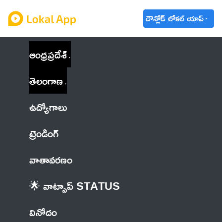
డౌన్లోడ్ లోకల్ యాప్
ఆంధ్రప్రదేశ్
తెలంగాణ
ఉద్యోగాలు
ట్రెండింగ్
వాతావరణం
🌟 వాట్సాప్ STATUS
వినోదం