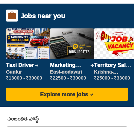
Jobs near you
Taxi Driver
Marketing
Territory Sales
Executive
Manager
Guntur
East-godavari
Krishna-
vijayawada
₹13000 - ₹30000
₹22500 - ₹30000
₹25000 - ₹33000
Explore more jobs
సంబంధిత పోస్ట్