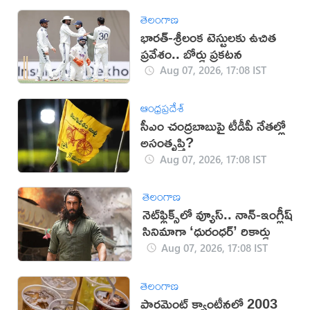
తెలంగాణ
భారత్-శ్రీలంక టెస్టులకు ఉచిత
ప్రవేశం.. బోర్డు ప్రకటన
Aug 07, 2026, 17:08 IST
ఆంధ్రప్రదేశ్
సీఎం చంద్రబాబుపై టీడీపీ నేతల్లో
అసంతృప్తి?
Aug 07, 2026, 17:08 IST
తెలంగాణ
నెట్‌ఫ్లిక్స్‌లో వ్యూస్.. నాన్-ఇంగ్లీష్
సినిమాగా ‘ధురంధర్’ రికార్డు
Aug 07, 2026, 17:08 IST
తెలంగాణ
పార్లమెంట్ క్యాంటీన్లలో 2003