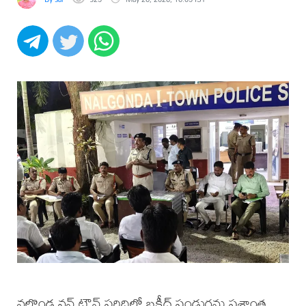
నల్గొండ వన్ టౌన్ పరిధిలో బక్రీద్ పండుగను ప్రశాంత