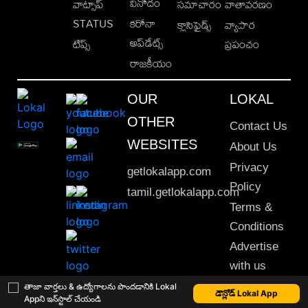
వినోదం
వాట్సాప్
సమాచారం
వాతావరణం
STATUS
కరోనా
క్లాసిఫైడ్స్
వ్యాపార
అప్‌డేట్స్
టిప్స్
ప్రపంచం
రాజకీయం
OUR
LOKAL
OTHER
Contact Us
WEBSITES
About Us
Privacy
getlokalapp.com
Policy
tamil.getlokalapp.com
Terms &
Conditions
Advertise
with us
Sitemap
తాజా వార్తలు & ఉద్యోగాలను పొందడానికి Lokal
డౌన్లోడ్ Lokal App
Appని ఇన్‌స్టాల్ చేయండి
This material may not be published, transmitted, rewritten or redistributed. © 2020 Lokal App. All rights reserved.