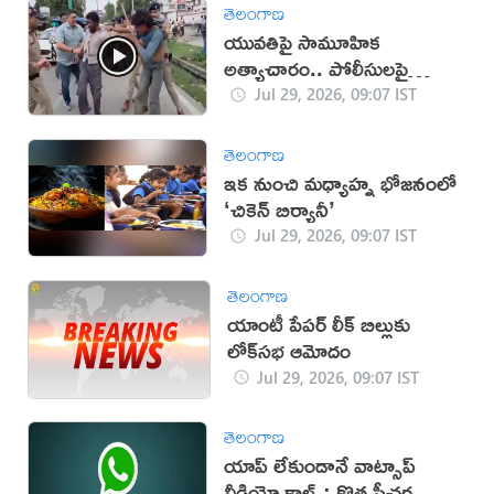
తెలంగాణ
యువతిపై సామూహిక
అత్యాచారం.. పోలీసులపై
కాల్పులు (వీడియో)
Jul 29, 2026, 09:07 IST
తెలంగాణ
ఇక నుంచి మధ్యాహ్న భోజనంలో
‘చికెన్‌ బిర్యానీ’
Jul 29, 2026, 09:07 IST
తెలంగాణ
యాంటీ పేపర్ లీక్ బిల్లుకు
లోక్‌సభ ఆమోదం
Jul 29, 2026, 09:07 IST
తెలంగాణ
యాప్ లేకుండానే వాట్సాప్
వీడియో కాల్స్: కొత్త ఫీచర్ల