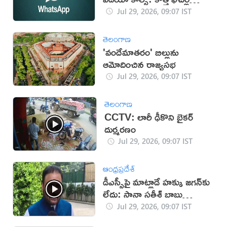
ప్రకటన
Jul 29, 2026, 09:07 IST
తెలంగాణ
'వందేమాతరం' బిల్లును
ఆమోదించిన రాజ్యసభ
Jul 29, 2026, 09:07 IST
తెలంగాణ
CCTV: లారీ ఢీకొని బైకర్
దుర్మరణం
Jul 29, 2026, 09:07 IST
ఆంధ్రప్రదేశ్
డీఎస్సీపై మాట్లాడే హక్కు జగన్‌కు
లేదు: సానా సతీశ్ బాబు
(వీడియో)
Jul 29, 2026, 09:07 IST