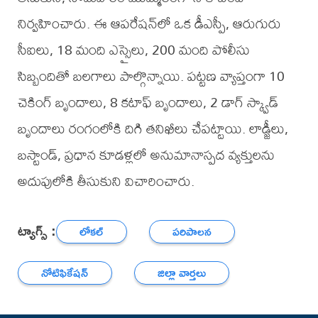
నిర్వహించారు. ఈ ఆపరేషన్‌లో ఒక డీఎస్పీ, ఆరుగురు
సీఐలు, 18 మంది ఎస్సైలు, 200 మంది పోలీసు
సిబ్బందితో బలగాలు పాల్గొన్నాయి. పట్టణ వ్యాప్తంగా 10
చెకింగ్ బృందాలు, 8 కటాఫ్ బృందాలు, 2 డాగ్ స్క్వాడ్
బృందాలు రంగంలోకి దిగి తనిఖీలు చేపట్టాయి. లాడ్జీలు,
బస్టాండ్, ప్రధాన కూడళ్లలో అనుమానాస్పద వ్యక్తులను
అదుపులోకి తీసుకుని విచారించారు.
ట్యాగ్స్ :
లోకల్
పరిపాలన
నోటిఫికేషన్
జిల్లా వార్తలు