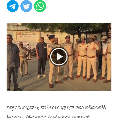
నల్గొండ పట్టణాన్ని పోలీసులు పూర్తిగా తమ అధీనంలోకి
తీసుకుని, సోమవారం ముమ్మరంగా నాకాబందీ