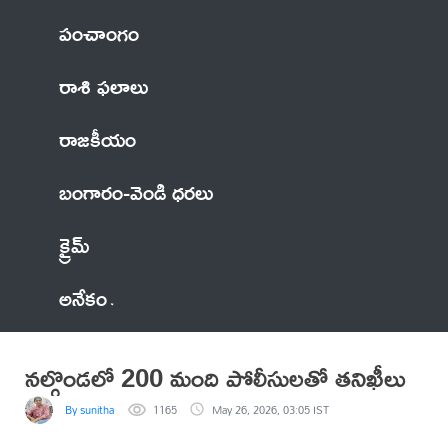
పంచాంగం
రాశి ఫలాలు
రాజకీయం
బంగారం-వెండి ధరలు
క్రైమ్
అనేకం
నల్గొండలో 200 మంది పోలీసులతో తనిఖీలు
By sunitha
1165
May 26, 2026, 03:05 IST