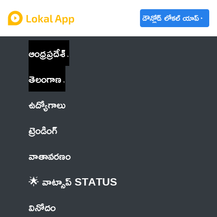
డౌన్లోడ్ లోకల్ యాప్
ఆంధ్రప్రదేశ్
తెలంగాణ
ఉద్యోగాలు
ట్రెండింగ్
వాతావరణం
🌟 వాట్సాప్ STATUS
వినోదం