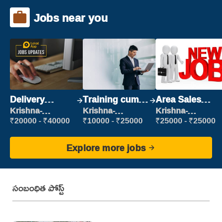
Jobs near you
Delivery
Training cum
Area Sales
Executive
Placement
Manager (Field
Krishna-
Krishna-
Krishna-
vijayawada
vijayawada
vijayawada
Sales)
₹20000 - ₹40000
₹10000 - ₹25000
₹25000 - ₹25000
Explore more jobs
సంబంధిత పోస్ట్