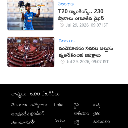
తెలంగాణ
T20 ర్యాంకింగ్స్‌.. 230
స్థానాలు ఎగబాకిన వైభవ్‌
Jul 29, 2026, 09:07 IST
తెలంగాణ
వందేమాతరం సవరణ బిల్లును
వ్యతిరేకించిన విపక్షాలు
Jul 29, 2026, 09:07 IST
రాష్ట్రాలు
ఇతర కేటగిరీలు
తెలంగాణ
ఉద్యోగాలు
Lokal
క్రైమ్
విద్య
-
ట్రెండింగ్
జాతీయం
రైతు
ఆంధ్రప్రదేశ్
మగువ
కుటుంబం
🌟
భక్తి
తమిళనాడు