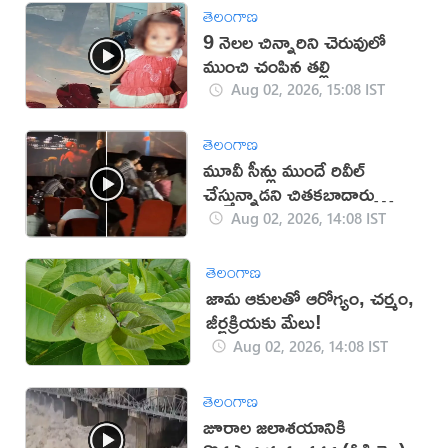
తెలంగాణ
9 నెలల చిన్నారిని చెరువులో
ముంచి చంపిన తల్లి
Aug 02, 2026, 15:08 IST
తెలంగాణ
మూవీ సీన్లు ముందే రివీల్
చేస్తున్నాడని చితకబాదారు
(వీడియో)
Aug 02, 2026, 14:08 IST
తెలంగాణ
జామ ఆకులతో ఆరోగ్యం, చర్మం,
జీర్ణక్రియకు మేలు!
Aug 02, 2026, 14:08 IST
తెలంగాణ
జూరాల జలాశయానికి