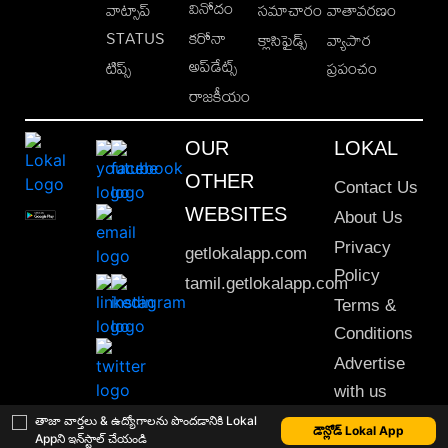
వినోదం
వాట్సాప్
సమాచారం
వాతావరణం
STATUS
కరోనా
క్లాసిఫైడ్స్
వ్యాపార
అప్‌డేట్స్
టిప్స్
ప్రపంచం
రాజకీయం
OUR
LOKAL
OTHER
Contact Us
WEBSITES
About Us
Privacy
getlokalapp.com
Policy
tamil.getlokalapp.com
Terms &
Conditions
Advertise
with us
Sitemap
తాజా వార్తలు & ఉద్యోగాలను పొందడానికి Lokal
డౌన్లోడ్ Lokal App
Appని ఇన్‌స్టాల్ చేయండి
This material may not be published, transmitted, rewritten or redistributed. © 2020 Lokal App. All rights reserved.