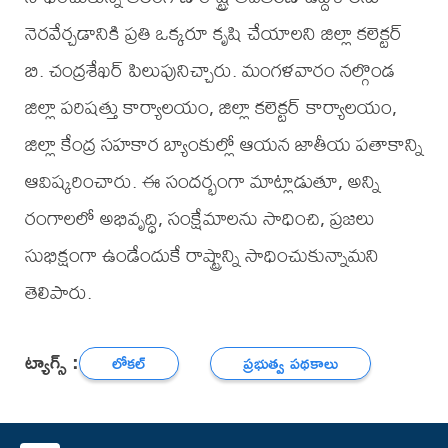
నెరవేర్చడానికి ప్రతి ఒక్కరూ కృషి చేయాలని జిల్లా కలెక్టర్
బి. చంద్రశేఖర్ పిలుపునిచ్చారు. మంగళవారం నల్గొండ
జిల్లా పరిషత్తు కార్యాలయం, జిల్లా కలెక్టర్ కార్యాలయం,
జిల్లా కేంద్ర సహకార బ్యాంకుల్లో ఆయన జాతీయ పతాకాన్ని
ఆవిష్కరించారు. ఈ సందర్భంగా మాట్లాడుతూ, అన్ని
రంగాలలో అభివృద్ధి, సంక్షేమాలను సాధించి, ప్రజలు
సుభిక్షంగా ఉండేందుకే రాష్ట్రాన్ని సాధించుకున్నామని
తెలిపారు.
ట్యాగ్స్ :
లోకల్
ప్రభుత్వ పథకాలు