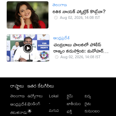
తెలంగాణ
రితిక నాయక్ హ్యాట్రిక్ కొట్టేనా?
Aug 02, 2026, 14:08 IST
ఆంధ్రప్రదేశ్
చంద్రబాబు పాలనలో పోలీస్
రాజ్యం నడుస్తోంది: మనోహర్
రెడ్డి
Aug 02, 2026, 14:08 IST
రాష్ట్రాలు
ఇతర కేటగిరీలు
తెలంగాణ
ఉద్యోగాలు
Lokal
క్రైమ్
విద్య
-
ట్రెండింగ్
జాతీయం
రైతు
ఆంధ్రప్రదేశ్
మగువ
కుటుంబం
🌟
భక్తి
తమిళనాడు