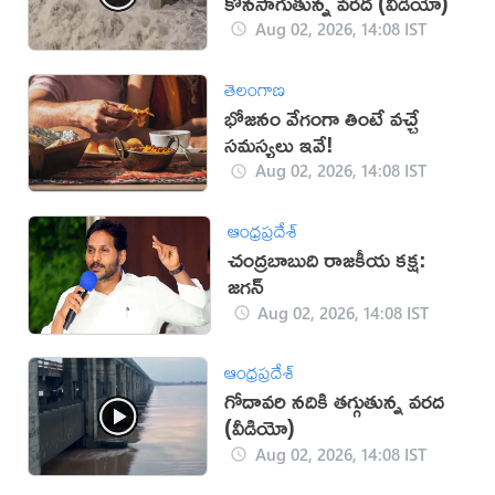
కొనసాగుతున్న వరద (వీడియో)
Aug 02, 2026, 14:08 IST
తెలంగాణ
భోజనం వేగంగా తింటే వచ్చే
సమస్యలు ఇవే!
Aug 02, 2026, 14:08 IST
ఆంధ్రప్రదేశ్
చంద్రబాబుది రాజకీయ కక్ష:
జగన్
Aug 02, 2026, 14:08 IST
ఆంధ్రప్రదేశ్
గోదావరి నదికి తగ్గుతున్న వరద
(వీడియో)
Aug 02, 2026, 14:08 IST