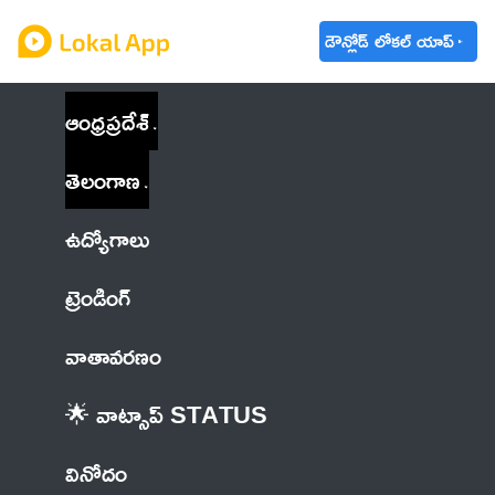
డౌన్లోడ్ లోకల్ యాప్
ఆంధ్రప్రదేశ్
తెలంగాణ
ఉద్యోగాలు
ట్రెండింగ్
వాతావరణం
🌟 వాట్సాప్ STATUS
వినోదం