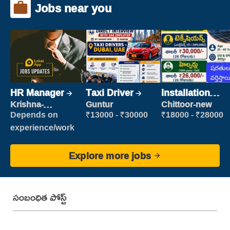
Jobs near you
HR Manager
Taxi Driver
Installation
Engineer/
Krishna-
Guntur
Chittoor-new
vijayawada
Helper
Depends on
₹13000 - ₹30000
₹18000 - ₹28000
experience/work
Explore more jobs
సంబంధిత పోస్ట్