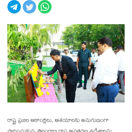
రాష్ట్ర ప్రజల ఆకాంక్షలు, ఆశయాలకు అనుగుణంగా
సాధించుకున్న తెలంగాణ రాష్ట్ర అవతరణ ఉద్దేశాలను