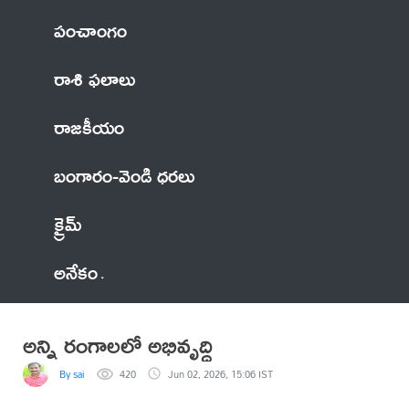
పంచాంగం
రాశి ఫలాలు
రాజకీయం
బంగారం-వెండి ధరలు
క్రైమ్
అనేకం
అన్ని రంగాలలో అభివృద్ధి
By sai
420
Jun 02, 2026, 15:06 IST