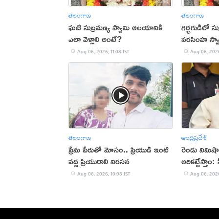
తెలంగాణ
తెలంగాణ
ఘటి సుబ్రమణ్య స్వామి ఆలయానికి
గర్భగుడిలో సుబ
ఎలా వెళ్లాలి అంటే?
నరసింహ స్వ
ఇదే
Aug 06, 2026, 11:08 IST
Aug 06, 2026
తెలంగాణ
ఆంధ్రప్రదేశ్
ప్రేమ పేరుతో మోసం.. ప్రియుడి ఇంటి
రెండు నిమిష
వద్ద ప్రియురాలి నిరసన
అరికట్టేస్తాం
Aug 06, 2026, 10:08 IST
Aug 06, 2026