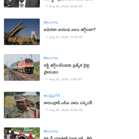
Aug 05, 2026, 16:08 IST
తెలంగాణ
అమెరికా ఆయుధ బలం తగ్గిందా?
Aug 05, 2026, 15:08 IST
తెలంగాణ
రద్దీ తగ్గించేందుకు ప్రత్యేక రైళ్లు
ప్రారంభం
Aug 05, 2026, 11:08 IST
ఆంధ్రప్రదేశ్
కారంపూడి ఎస్ఐ వాసు స‌స్పెండ్‌
Aug 05, 2026, 10:08 IST
తెలంగాణ
కన్వర్ యాత్రలో మాతృభక్తి.. 60