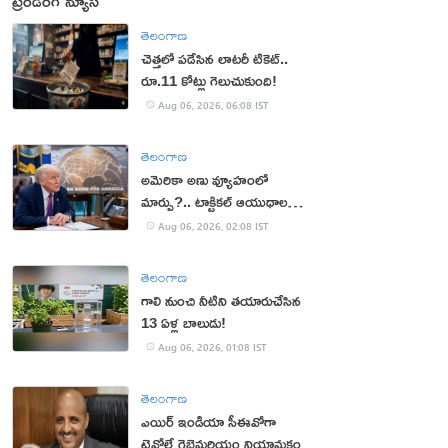
ట్రెండింగ్ న్యూస్
తెలంగాణ
చెత్తలో పడేసిన లాటరీ టికెట్..
రూ.11 కోట్లు గెలుచుకుంది!
Aug 06, 2026, 06:08 IST
తెలంగాణ
అమెరికా అణు వ్యూహంలో
మార్పు?.. టాక్టికల్ ఆయుధాలకు
ప్రాధాన్యం!
Aug 06, 2026, 02:08 IST
తెలంగాణ
గాలి నుంచి నీటిని తయారుచేసిన
13 ఏళ్ల బాలుడు!
Aug 06, 2026, 01:08 IST
తెలంగాణ
ఎయిర్ ఇండియా సీఈవోగా
టెవోల్డే గెబ్రెమరియం నియామకం