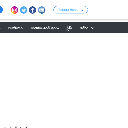
Telugu తెలుగు
ు
రాజకీయం
బంగారం-వెండి ధరలు
క్రైమ్
అనేకం