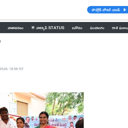
డౌన్లోడ్ లోకల్ యాప్
వాతావరణం
🌟 వాట్సాప్ STATUS
వినోదం
పంచాంగం
రాశి ఫలాల
ం
2026, 18:06 IST