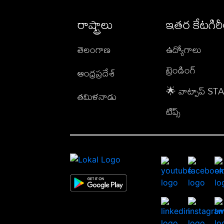
రాష్ట్రాలు
ఇతర కేటగిర
తెలంగాణ
ఉద్యోగాలు
ట్రెండింగ్
ఆంధ్రప్రదేశ్
🌟 వాట్సాప్ S
తమిళనాడు
టిప్స్