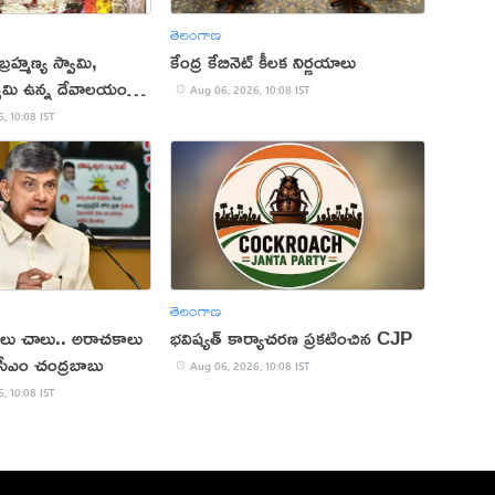
తెలంగాణ
్రహ్మణ్య స్వామి,
కేంద్ర కేబినెట్ కీలక నిర్ణయాలు
ామి ఉన్న దేవాలయం
Aug 06, 2026, 10:08 IST
, 10:08 IST
తెలంగాణ
ాలు చాలు.. అరాచకాలు
భవిష్యత్ కార్యాచరణ ప్రకటించిన CJP
: సీఎం చంద్రబాబు
Aug 06, 2026, 10:08 IST
, 10:08 IST