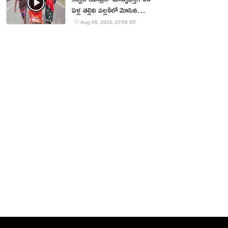
ఏళ్ల తల్లిని పల్లకిలో మోసిన
కొడుకు, కోడలు!
Aug 05, 2026, 07:08 IST