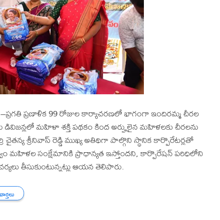
ాలన–ప్రగతి ప్రణాళిక 99 రోజుల కార్యాచరణలో భాగంగా ఇందిరమ్మ చీరల
 డివిజన్లలో మహిళా శక్తి పథకం కింద అర్హులైన మహిళలకు చీరలను
్య శ్రీనివాస్ రెడ్డి ముఖ్య అతిథిగా పాల్గొని స్థానిక కార్పొరేటర్లతో
వం మహిళల సంక్షేమానికి ప్రాధాన్యత ఇస్తోందని, కార్పొరేషన్ పరిధిలోని
చర్యలు తీసుకుంటున్నట్లు ఆయన తెలిపారు.
 వార్తలు