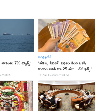
ఆంధ్రప్రదేశ్
ే నౌకలకు 7% ట్యాక్స్:
‘నేతన్న సేవలో’ పథకం కింద ఒక్కో
కుటుంబానికి రూ.25 వేలు.. డేట్ ఫిక్స్!
, 11:08 IST
Aug 06, 2026, 11:08 IST