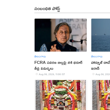
సంబంధిత పోస్ట్
తెలంగాణ
తెలంగాణ
FCRA సవరణ బిల్లుపై శశి థరూర్
హార్మూజ్ దాట
తీవ్ర విమర్శలు
ఇరాన్
Aug 06, 2026, 11:08 IST
Aug 06, 2026