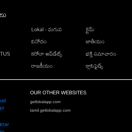
ీలు
Lokal - మగువ
క్రైమ్
వినోదం
జాతీయం
TATUS
కరోనా అప్‌డేట్స్
భక్తి సమాచారం
రాజకీయం
క్లాసిఫైడ్స్
OUR OTHER WEBSITES
getlokalapp.com
tamil.getlokalapp.com