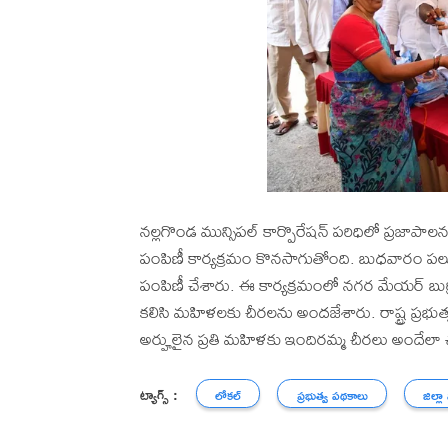
నల్లగొండ మున్సిపల్ కార్పొరేషన్ పరిధిలో ప్రజాప
పంపిణీ కార్యక్రమం కొనసాగుతోంది. బుధవారం పలు
పంపిణీ చేశారు. ఈ కార్యక్రమంలో నగర మేయర్ బుర్రి చైతన
కలిసి మహిళలకు చీరలను అందజేశారు. రాష్ట్ర ప్రభుత్
అర్హులైన ప్రతి మహిళకు ఇందిరమ్మ చీరలు అందేలా 
ట్యాగ్స్ :
లోకల్
ప్రభుత్వ పథకాలు
జిల్లా