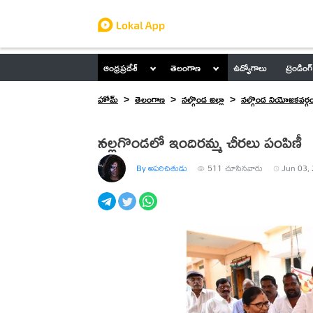
ఆంధ్రప్రదేశ్
తెలంగాణ
ఉద్యోగాలు
ట్రెండింగ్
హోమ్
తెలంగాణ
నల్గొండ జిల్లా
నల్గొండ నియోజకవర్గ
నల్లగొండలో ఇందిరమ్మ చీరలు పంపిణీ
By అపరిచితుడు
511
చూసినవారు
Jun 03, 