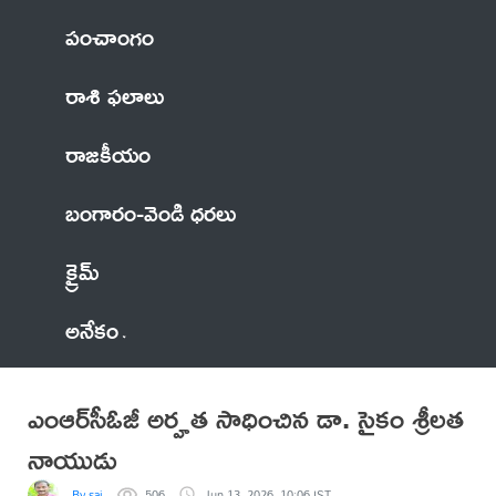
పంచాంగం
రాశి ఫలాలు
రాజకీయం
బంగారం-వెండి ధరలు
క్రైమ్
అనేకం
ఎంఆర్‌సీఓజీ అర్హత సాధించిన డా. సైకం శ్రీలత
నాయుడు
By sai
506
Jun 13, 2026, 10:06 IST