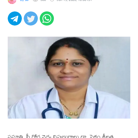
ప్రసూతి, స్త్రీ రోగ వైద్య నిపుణురాలు డా. సైకం శ్రీలత