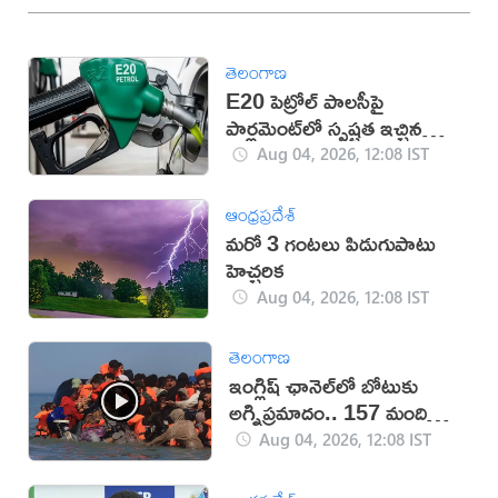
తెలంగాణ
E20 పెట్రోల్ పాలసీపై
పార్లమెంట్‌లో స్పష్టత ఇచ్చిన
కేంద్రం
Aug 04, 2026, 12:08 IST
ఆంధ్రప్రదేశ్
మరో 3 గంటలు పిడుగుపాటు
హెచ్చరిక
Aug 04, 2026, 12:08 IST
తెలంగాణ
ఇంగ్లిష్ ఛానెల్‌లో బోటుకు
అగ్నిప్రమాదం.. 157 మంది
సురక్షితం
Aug 04, 2026, 12:08 IST