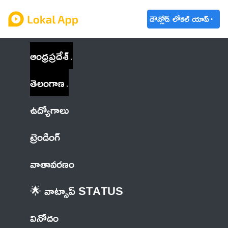
డౌన్లోడ్ లోకల్ యాప్
ఆంధ్రప్రదేశ్
తెలంగాణ
ఉద్యోగాలు
ట్రెండింగ్
వాతావరణం
🌟 వాట్సాప్ STATUS
వినోదం