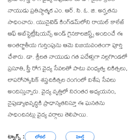
నాయుడు ప్రతిష్ఠాత్మక ఎం. ఆర్. సి. ఓ. జి. అర్హతను
సాధించారు. యునైటెడ్ కింగ్‌డమ్‌లోని రాయల్ కాలేజ్
ఆఫ్ అబ్‌స్టెట్రీషియన్స్ అండ్ గైనకాలజిస్ట్స్ అందించే ఈ
అంతర్జాతీయ గుర్తింపును ఆమె విజయవంతంగా పూర్తి
చేశారు. డా. శ్రీలత నాయుడు గత పదేళ్లుగా నల్లగొండలో
ప్రసూతి, స్త్రీ రోగ వైద్య సేవలతో పాటు వంధ్యత్వ చికిత్సలు,
లాపరోస్కోపిక్ శస్త్రచికిత్సల రంగంలో విశేష సేవలు
అందిస్తున్నారు. వైద్య వృత్తిలో నిరంతర అధ్యయనం,
నైపుణ్యాభివృద్ధికి ప్రాధాన్యతనిస్తూ ఈ ఘనతను
సాధించినట్లు వైద్య వర్గాలు తెలిపాయి.
ట్యాగ్స్ :
లోకల్
హెల్త్