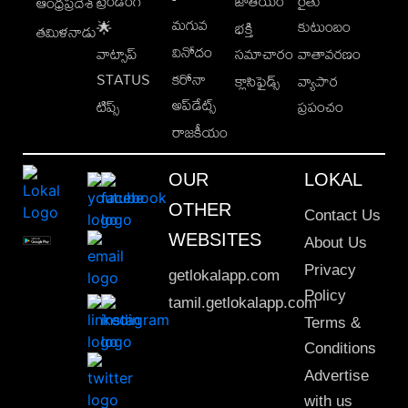
ట్రెండింగ్
జాతీయం
రైతు
ఆంధ్రప్రదేశ్
మగువ
కుటుంబం
🌟
భక్తి
తమిళనాడు
వినోదం
వాట్సాప్
సమాచారం
వాతావరణం
STATUS
కరోనా
క్లాసిఫైడ్స్
వ్యాపార
అప్‌డేట్స్
టిప్స్
ప్రపంచం
రాజకీయం
OUR
LOKAL
OTHER
Contact Us
WEBSITES
About Us
Privacy
getlokalapp.com
Policy
tamil.getlokalapp.com
Terms &
Conditions
Advertise
with us