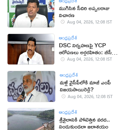
ఆంధ్రప్రదేశ్
ముగిసిన సీదిరి అప్పలరాజు
విచారణ
Aug 04, 2026, 12:08 IST
ఆంధ్రప్రదేశ్
DSC నిర్వహణపై YCP
ఆరోపణలు అర్థరహితం: బీసీ
జనార్దన్‌రెడ్డి
Aug 04, 2026, 12:08 IST
ఆంధ్రప్రదేశ్
మళ్లీ వైసీపీలోకి మాజీ ఎంపీ
విజయసాయిరెడ్డి?
Aug 04, 2026, 12:08 IST
ఆంధ్రప్రదేశ్
శ్రీశైలానికి పోటెత్తిన వరద..
నిండుకుండలా జలాశయం