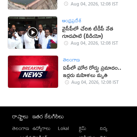
Aug 04, 2026, 12:08 IST
ఆంధ్రప్రదేశ్
వైసీపీలో చేరిన టీడీపీ నేత
గూడ‌పాటి (వీడియో)
Aug 04, 2026, 12:08 IST
తెలంగాణ
ఏపీలో ఘోర రోడ్డు ప్రమాదం..
ఇద్దరు మహిళలు మృతి
Aug 04, 2026, 12:08 IST
రాష్ట్రాలు
ఇతర కేటగిరీలు
తెలంగాణ
ఉద్యోగాలు
Lokal
క్రైమ్
విద్య
-