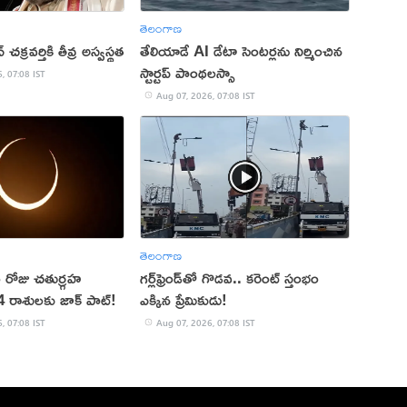
తెలంగాణ
క్రవర్తికి తీవ్ర అస్వస్థత
తేలియాడే AI డేటా సెంటర్లను నిర్మించిన
స్టార్టప్ పాంథలస్సా
, 07:08 IST
Aug 07, 2026, 07:08 IST
తెలంగాణ
రోజు చతుర్గ్రహ
గర్ల్‌ఫ్రెండ్‌తో గొడవ.. కరెంట్ స్తంభం
రాశులకు జాక్ పాట్!
ఎక్కిన ప్రేమికుడు!
, 07:08 IST
Aug 07, 2026, 07:08 IST