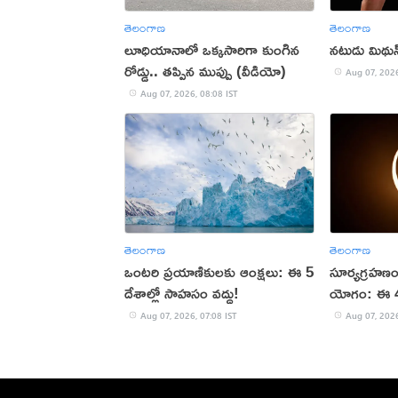
తెలంగాణ
తెలంగాణ
లూధియానాలో ఒక్కసారిగా కుంగిన
నటుడు మిథున్ చ
రోడ్డు.. తప్పిన ముప్పు (వీడియో)
Aug 07, 2026
Aug 07, 2026, 08:08 IST
తెలంగాణ
తెలంగాణ
ఒంటరి ప్రయాణికులకు ఆంక్షలు: ఈ 5
సూర్యగ్రహణం 
దేశాల్లో సాహసం వద్దు!
యోగం: ఈ 4 
Aug 07, 2026, 07:08 IST
Aug 07, 2026