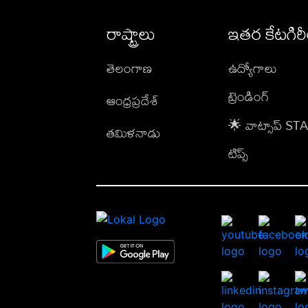
రాష్ట్రాలు
ఇతర కేటగిర
తెలంగాణ
ఉద్యోగాలు
ట్రెండింగ్
ఆంధ్రప్రదేశ్
🌟 వాట్సాప్ S
తమిళనాడు
టిప్స్