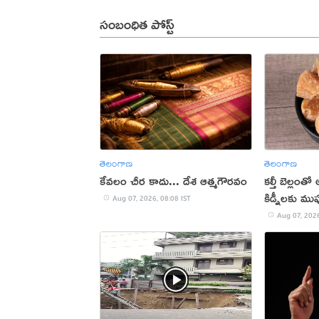
సంబంధిత పోస్ట్
తెలంగాణ
తెలంగాణ
కేవలం చీర కాదు... దేశ ఆత్మగౌరవం
కల్తీ బెల్లంతో
కిడ్నీలకు ముప
Aug 07, 2026, 08:08 IST
Aug 07, 2026