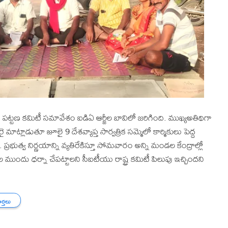
ట్టణ కమిటీ సమావేశం ఐడిఏ ఆర్జీల బావిలో జరిగింది. ముఖ్యఅతిథిగా
మాట్లాడుతూ జూలై 9 దేశవ్యాప్త సార్వత్రిక సమ్మెలో కార్మికులు పెద్ద
్రభుత్వ నిర్ణయాన్ని వ్యతిరేకిస్తూ సోమవారం అన్ని మండల కేంద్రాల్లో
 ముందు ధర్నా చేపట్టాలని సీఐటీయు రాష్ట్ర కమిటీ పిలుపు ఇచ్చిందని
ార్తలు