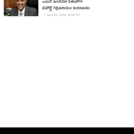
ఎయిర్ ఇండియా సీఈవోగా
టెవోల్డే గెబ్రెమరియం నియామకం
Aug 05, 2026, 16:08 IST