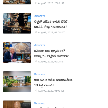
Aug 06, 2026, 17:08 IST
తెలంగాణ
చెత్తలో పడేసిన లాటరీ టికెట్..
రూ.11 కోట్లు గెలుచుకుంది!
Aug 06, 2026, 06:08 IST
తెలంగాణ
అమెరికా అణు వ్యూహంలో
మార్పు?.. టాక్టికల్ ఆయుధాలకు
ప్రాధాన్యం!
Aug 06, 2026, 02:08 IST
తెలంగాణ
గాలి నుంచి నీటిని తయారుచేసిన
13 ఏళ్ల బాలుడు!
Aug 06, 2026, 01:08 IST
తెలంగాణ