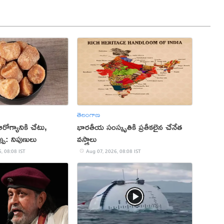
తెలంగాణ
 ఆరోగ్యానికి చేటు,
భారతీయ సంస్కృతికి ప్రతీకలైన చేనేత
్పు: నిపుణులు
వస్త్రాలు
, 08:08 IST
Aug 07, 2026, 08:08 IST