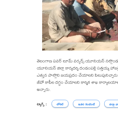
తెలంగాణ పవర్ లూమ్ వర్కర్స్ యూనియన్ నల్గొండ ప
యూనియన్ జిల్లా కార్యదర్శి దండంపల్లి సత్తయ్య హాజరై 
ఎత్తున పాల్గొని జయప్రదం చేయాలని పిలుపునిచ్చారు. ప
జీవో కాపీల దగ్ధం చేయాలని కార్మిక శాఖ కార్యాలయాల
అన్నారు.
ట్యాగ్స్ :
లోకల్
ఇతర కంటెంట్
జిల్లా వ