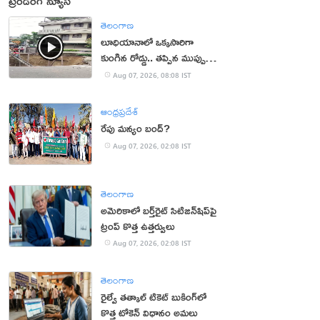
ట్రెండింగ్ న్యూస్
తెలంగాణ
లూధియానాలో ఒక్కసారిగా
కుంగిన రోడ్డు.. తప్పిన ముప్పు
(వీడియో)
Aug 07, 2026, 08:08 IST
ఆంధ్రప్రదేశ్
రేపు మన్యం బంద్‌?
Aug 07, 2026, 02:08 IST
తెలంగాణ
అమెరికాలో బర్త్‌రైట్ సిటిజన్‌షిప్‌పై
ట్రంప్ కొత్త ఉత్తర్వులు
Aug 07, 2026, 02:08 IST
తెలంగాణ
రైల్వే తత్కాల్ టికెట్ బుకింగ్‌లో
కొత్త టోకెన్ విధానం అమలు