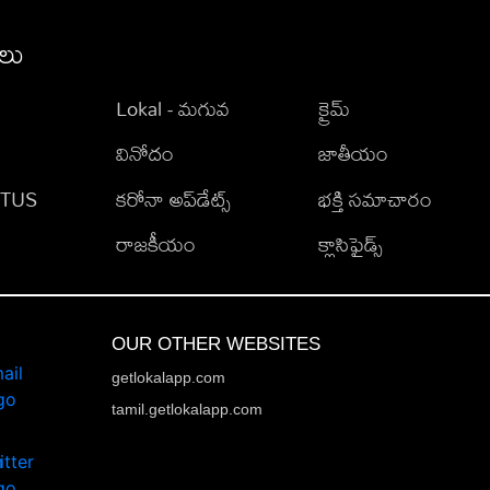
ీలు
Lokal - మగువ
క్రైమ్
వినోదం
జాతీయం
TATUS
కరోనా అప్‌డేట్స్
భక్తి సమాచారం
రాజకీయం
క్లాసిఫైడ్స్
OUR OTHER WEBSITES
getlokalapp.com
tamil.getlokalapp.com