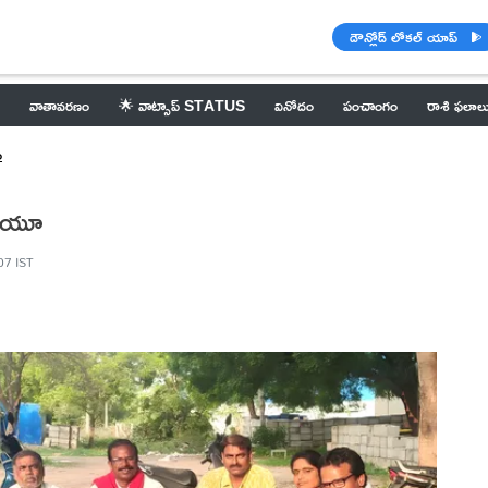
డౌన్లోడ్ లోకల్ యాప్
వాతావరణం
🌟 వాట్సాప్ STATUS
వినోదం
పంచాంగం
రాశి ఫలాల
ం
ఐటీయూ
07 IST