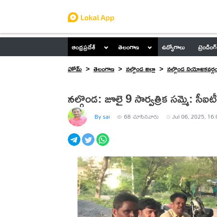
ఆంధ్రప్రదేశ్
తెలంగాణ
ఉద్యోగాలు
ట్రెండింగ్
హోమ్
తెలంగాణ
నల్గొండ జిల్లా
నల్గొండ నియోజకవర్గ
నల్గొండ: జూలై 9 సార్వత్రిక సమ్మె: సీ
By sai
68
చూసినవారు
Jul 06, 2025, 16: