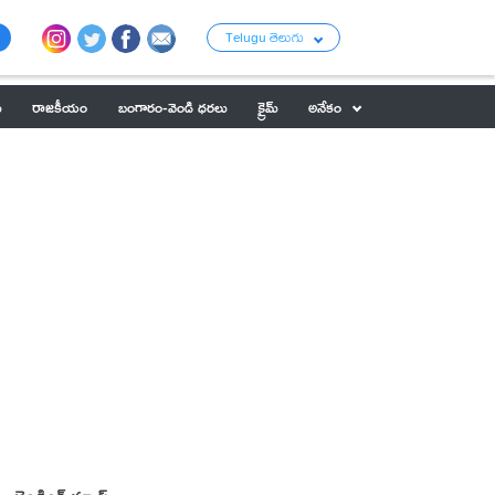
Telugu తెలుగు
ు
రాజకీయం
బంగారం-వెండి ధరలు
క్రైమ్
అనేకం