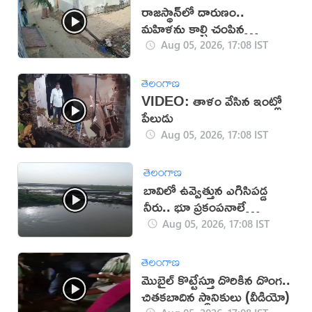
రాజస్థాన్‌లో దారుణం..
మహిళను కాల్చి చంపిన
యువకుడు (వీడియో)
Aug 05, 2026, 17:08 IST
తెలంగాణ
VIDEO: తాళం వేసిన ఇంట్లో
పేలుడు
Aug 05, 2026, 17:08 IST
తెలంగాణ
బావిలో ఉవ్వెత్తున ఎగిసిపడ్డ
నీరు.. భూ ప్రకంపనాలే
కారణమా?
Aug 05, 2026, 17:08 IST
తెలంగాణ
మొబైల్ కొట్టేస్తూ దొరికిన దొంగ..
చితకబాదిన స్థానికులు (వీడియో)