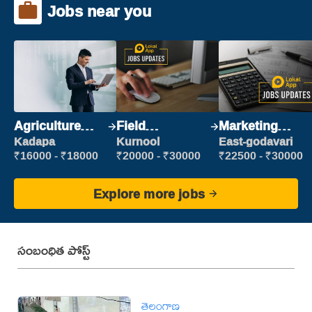
Jobs near you
Agriculture
Field
Marketing
Labour
Marketing
Executive
Kadapa
Kurnool
East-godavari
Executive
₹16000 - ₹18000
₹20000 - ₹30000
₹22500 - ₹30000
Explore more jobs
సంబంధిత పోస్ట్
తెలంగాణ