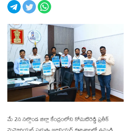
మే 2న నల్గొండ జిల్లా కేంద్రంలోని కోమటిరెడ్డి ప్రతీక్
మెమోరియల్ ప్రభుత్వ జూనియర్ కళాశాలలో ఉమ్మడి