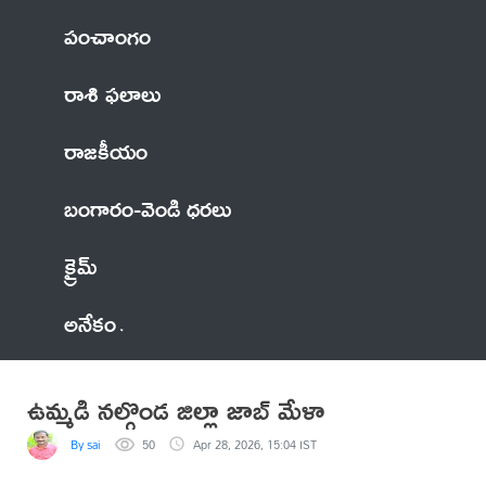
పంచాంగం
రాశి ఫలాలు
రాజకీయం
బంగారం-వెండి ధరలు
క్రైమ్
అనేకం
ఉమ్మడి నల్గొండ జిల్లా జాబ్ మేళా
By sai
50
Apr 28, 2026, 15:04 IST