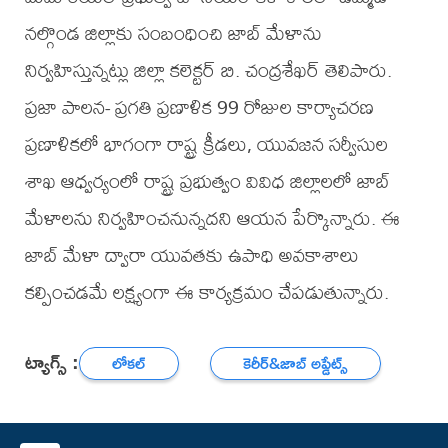
నల్గొండ జిల్లాకు సంబంధించి జాబ్ మేళాను
నిర్వహిస్తున్నట్లు జిల్లా కలెక్టర్ బి. చంద్రశేఖర్ తెలిపారు.
ప్రజా పాలన- ప్రగతి ప్రణాళిక 99 రోజుల కార్యాచరణ
ప్రణాళికలో భాగంగా రాష్ట్ర క్రీడలు, యువజన సర్వీసుల
శాఖ ఆధ్వర్యంలో రాష్ట్ర ప్రభుత్వం వివిధ జిల్లాలలో జాబ్
మేళాలను నిర్వహించనున్నదని ఆయన పేర్కొన్నారు. ఈ
జాబ్ మేళా ద్వారా యువతకు ఉపాధి అవకాశాలు
కల్పించడమే లక్ష్యంగా ఈ కార్యక్రమం చేపడుతున్నారు.
ట్యాగ్స్ :
లోకల్
కెరీర్‌&జాబ్ అప్డేట్స్