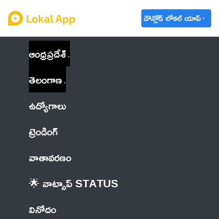
డౌన్లోడ్ లోకల్ యాప్
ఆంధ్రప్రదేశ్
తెలంగాణ
ఉద్యోగాలు
ట్రెండింగ్
వాతావరణం
🌟 వాట్సాప్ STATUS
వినోదం