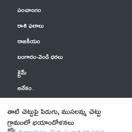
పంచాంగం
రాశి ఫలాలు
రాజకీయం
బంగారం-వెండి ధరలు
క్రైమ్
అనేకం
తాటి చెట్టుపై పిడుగు, ముసలమ్మ చెట్టు
గ్రామంలో భయాందోళనలు
By జిల్లా మహేష్ కుమార్
66
Apr 28, 2026, 14:04 IST