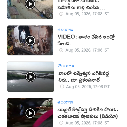
రాజస్థాన్‌లో దారుణం..
మహిళను కాల్చి చంపిన
యువకుడు (వీడియో)
Aug 05, 2026, 17:08 IST
తెలంగాణ
VIDEO: తాళం వేసిన ఇంట్లో
పేలుడు
Aug 05, 2026, 17:08 IST
తెలంగాణ
బావిలో ఉవ్వెత్తున ఎగిసిపడ్డ
నీరు.. భూ ప్రకంపనాలే
కారణమా?
Aug 05, 2026, 17:08 IST
తెలంగాణ
మొబైల్ కొట్టేస్తూ దొరికిన దొంగ..
చితకబాదిన స్థానికులు (వీడియో)
Aug 05, 2026, 17:08 IST