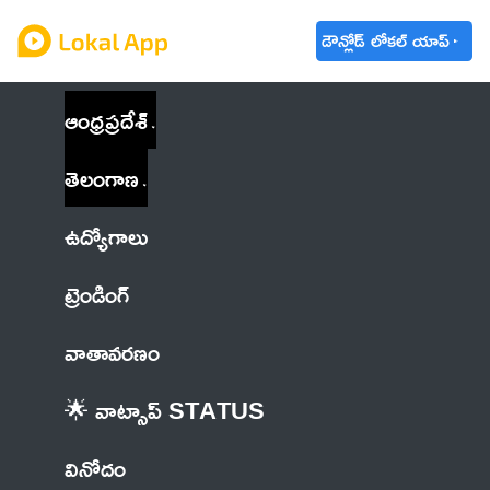
డౌన్లోడ్ లోకల్ యాప్
ఆంధ్రప్రదేశ్
తెలంగాణ
ఉద్యోగాలు
ట్రెండింగ్
వాతావరణం
🌟 వాట్సాప్ STATUS
వినోదం