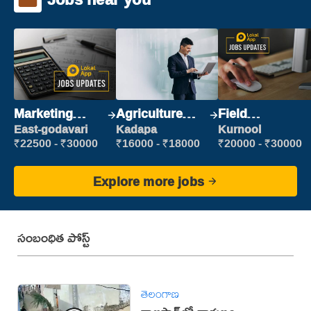
Marketing
Agriculture
Field
Executive
Labour
Marketing
East-godavari
Kadapa
Kurnool
Executive
₹22500 - ₹30000
₹16000 - ₹18000
₹20000 - ₹30000
Explore more jobs
సంబంధిత పోస్ట్
తెలంగాణ