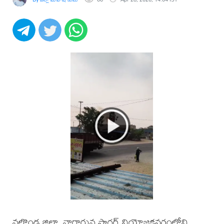
నల్గొండ జిల్లా, నాగార్జున సాగర్ నియోజకవర్గంలోని