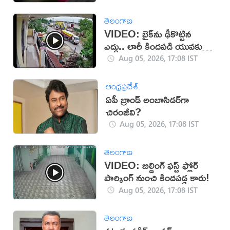
తెలంగాణ
VIDEO: బైక్‌ను ఢీకొట్టిన
ఎద్దు.. లారీ కిందపడి యువకుడు
మృతి!
Aug 05, 2026, 17:08 IST
ఆంధ్రప్రదేశ్
ఏపీ బ్రాండ్ అంబాసిడర్‌గా
చిరంజీవి?
Aug 05, 2026, 17:08 IST
తెలంగాణ
VIDEO: బిల్డింగ్ ఫస్ట్ ఫ్లోర్
పార్కింగ్ నుంచి కిందపడ్డ కారు!
Aug 05, 2026, 17:08 IST
తెలంగాణ