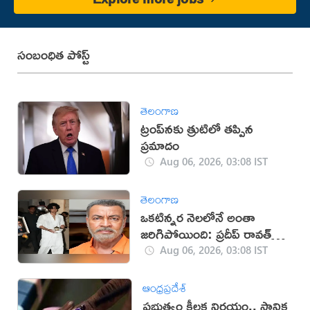
సంబంధిత పోస్ట్
తెలంగాణ
ట్రంప్‌నకు త్రుటిలో తప్పిన
ప్రమాదం
Aug 06, 2026, 03:08 IST
తెలంగాణ
ఒకటిన్నర నెలలోనే అంతా
జరిగిపోయింది: ప్రదీప్ రావత్
కుమారుడు
Aug 06, 2026, 03:08 IST
ఆంధ్రప్రదేశ్
ప్రభుత్వం కీలక నిర్ణయం.. స్థానిక