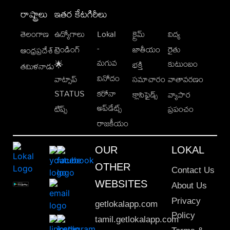
రాష్ట్రాలు
ఇతర కేటగిరీలు
తెలంగాణ
ఉద్యోగాలు
Lokal
క్రైమ్
విద్య
-
ట్రెండింగ్
జాతీయం
రైతు
ఆంధ్రప్రదేశ్
మగువ
కుటుంబం
🌟
భక్తి
తమిళనాడు
వినోదం
వాట్సాప్
సమాచారం
వాతావరణం
STATUS
కరోనా
క్లాసిఫైడ్స్
వ్యాపార
అప్‌డేట్స్
టిప్స్
ప్రపంచం
రాజకీయం
OUR
LOKAL
OTHER
Contact Us
WEBSITES
About Us
Privacy
getlokalapp.com
Policy
tamil.getlokalapp.com