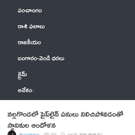
పంచాంగం
రాశి ఫలాలు
రాజకీయం
బంగారం-వెండి ధరలు
క్రైమ్
అనేకం
నల్లగొండలో పైప్‌లైన్ పనులు నిలిచిపోవడంతో
స్థానికుల ఆందోళన
By అపరిచితుడు
521
Jun 03, 2026, 09:06 IST