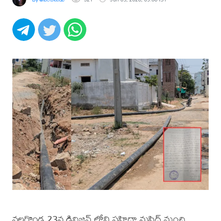
నల్లగొండ 23వ డివిజన్ లోని సహిదా మస్జిద్ నుంచి