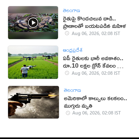
తెలంగాణ
రైతుపై కొండచిలువ దాడి..
ప్రాణాలతో బయటపడిన మహిళ
Aug 06, 2026, 02:08 IST
ఆంధ్రప్రదేశ్
ఏపీ రైతులకు భారీ అవకాశం..
రూ.10 లక్షల డ్రోన్ కేవలం రూ.2
లక్షలకే!
Aug 06, 2026, 02:08 IST
తెలంగాణ
అమెరికాలో కాల్పులు కలకలం..
ముగ్గురు మృతి
Aug 06, 2026, 02:08 IST