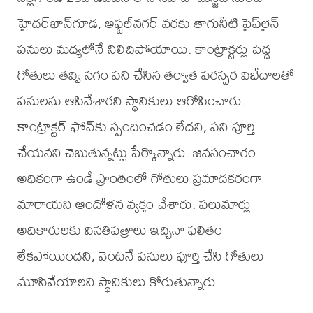
హైదర్‌ఖాన్‌గూడ, అఫ్జల్‌నగర్ వరకు తాగునీటి పైప్‌లైన్
పనులు మధ్యలోనే నిలిచిపోయాయి. కాంట్రాక్టర్లు పెద్ద
గోతులు తవ్వి సగం పని చేసిన తర్వాత పరస్పర విభేదాలతో
పనులను ఆపివేశారని స్థానికులు ఆరోపించారు.
కాంట్రాక్టర్ ఫోన్‌కు స్పందించడం లేదని, పని పూర్తి
చేయనని చెబుతున్నట్లు పేర్కొన్నారు. జనసంచారం
అధికంగా ఉండే ప్రాంతంలో గోతులు ప్రమాదకరంగా
మారాయని ఆందోళన వ్యక్తం చేశారు. పలుమార్లు
అధికారులకు వినతిపత్రాలు ఇచ్చినా ఫలితం
లేకపోయిందని, వెంటనే పనులు పూర్తి చేసి గోతులు
మూసివేయాలని స్థానికులు కోరుతున్నారు.