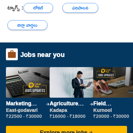
ట్యాగ్స్ :
లోకల్
పరిపాలన
జిల్లా వార్తలు
Jobs near you
Marketing
Agriculture
Field
Executive
Labour
Marketing
East-godavari
Kadapa
Kurnool
Executive
₹22500 - ₹30000
₹16000 - ₹18000
₹20000 - ₹30000
Explore more jobs