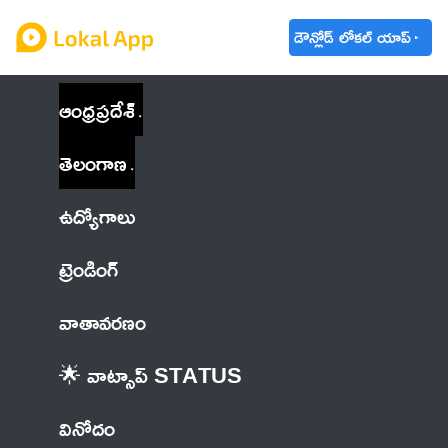
డౌన్లోడ్ లోకల్ యాప్
ఆంధ్రప్రదేశ్
తెలంగాణ
ఉద్యోగాలు
ట్రెండింగ్
వాతావరణం
🌟 వాట్సాప్ STATUS
వినోదం