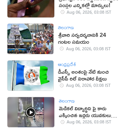
సంస్థల ఎన్నికల్లో మార్పులు!
Aug 06, 2026, 03:08 IST
తెలంగాణ
శ్రీవారి సర్వదర్శనానికి 24
గంటల సమయం
Aug 06, 2026, 03:08 IST
ఆంధ్రప్రదేశ్
డీఎస్సీ అంశంపై నేటి నుంచి
వైసీపీ రిలే నిరాహార దీక్షలు
Aug 06, 2026, 03:08 IST
తెలంగాణ
మెడికల్ విద్యార్థిని పై కారు
ఎక్కించిన ఇద్దరు యువకులు
(వీడియో)
Aug 06, 2026, 03:08 IST