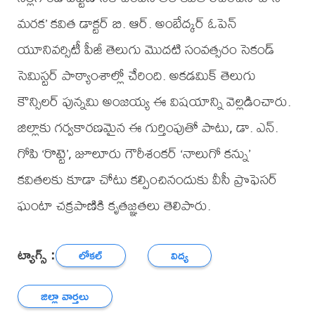
మరక’ కవిత డాక్టర్ బి. ఆర్. అంబేద్కర్ ఓపెన్
యూనివర్సిటీ పీజీ తెలుగు మొదటి సంవత్సరం సెకండ్
సెమిస్టర్ పాఠ్యాంశాల్లో చేరింది. అకడమిక్ తెలుగు
కౌన్సిలర్ పున్నమి అంజయ్య ఈ విషయాన్ని వెల్లడించారు.
జిల్లాకు గర్వకారణమైన ఈ గుర్తింపుతో పాటు, డా. ఎన్.
గోపి ‘రొట్టె’, జూలూరు గౌరీశంకర్ ‘నాలుగో కన్ను’
కవితలకు కూడా చోటు కల్పించినందుకు వీసీ ప్రొఫెసర్
ఘంటా చక్రపాణికి కృతజ్ఞతలు తెలిపారు.
ట్యాగ్స్ :
లోకల్
విద్య
జిల్లా వార్తలు