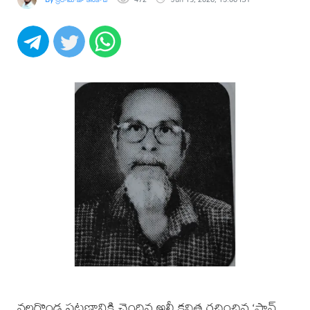
నల్లగొండ పట్టణానికి చెందిన అలీ కవిత రచించిన ‘పాన్