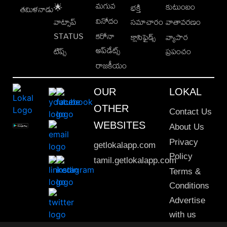
మగువ
కుటుంబం
🌟
భక్తి
తమిళనాడు
వినోదం
వాట్సాప్
సమాచారం
వాతావరణం
STATUS
కరోనా
క్లాసిఫైడ్స్
వ్యాపార
అప్‌డేట్స్
టిప్స్
ప్రపంచం
రాజకీయం
OUR
LOKAL
OTHER
Contact Us
WEBSITES
About Us
Privacy
getlokalapp.com
Policy
tamil.getlokalapp.com
Terms &
Conditions
Advertise
with us