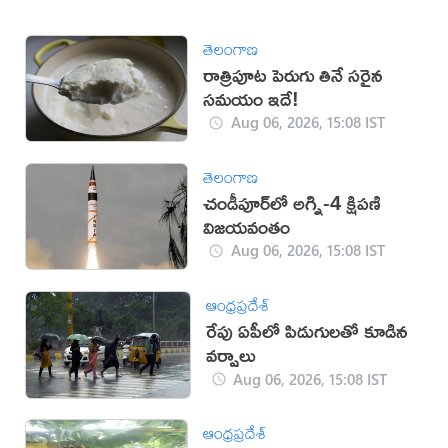
తెలంగాణ
రాత్రిపూట పెరుగు తినే సరైన
సమయం ఇదే!
Aug 06, 2026, 15:08 IST
తెలంగాణ
చండీపూర్‌లో అగ్ని-4 క్షిపణి
విజయవంతం
Aug 06, 2026, 15:08 IST
ఆంధ్రప్రదేశ్
రేపు ఏపీలో పిడుగులతో కూడిన
వర్షాలు
Aug 06, 2026, 15:08 IST
ఆంధ్రప్రదేశ్