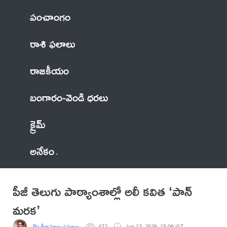
పంచాంగం
రాశి ఫలాలు
రాజకీయం
బంగారం-వెండి ధరలు
క్రైమ్
అనేకం
పీజీ తెలుగు పాఠ్యాంశాల్లో అలీ కవిత ‘పాన్
మరక’
By శ్రీరామోజు కనకాచారి
472
Jun 13, 2026, 15:06 IST