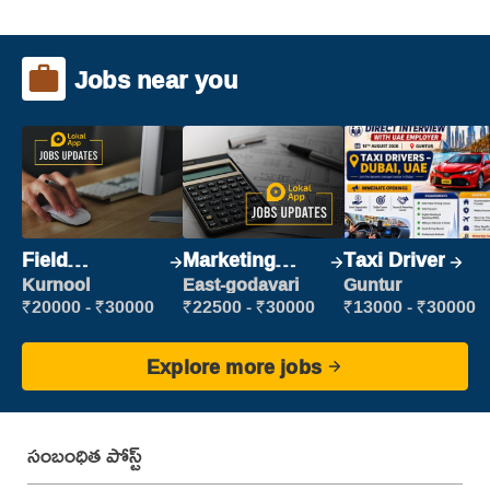
Jobs near you
Field
Marketing
Taxi Driver
Marketing
Executive
Kurnool
East-godavari
Guntur
Executive
₹20000 - ₹30000
₹22500 - ₹30000
₹13000 - ₹30000
Explore more jobs
సంబంధిత పోస్ట్