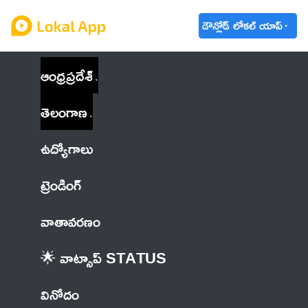
డౌన్లోడ్ లోకల్ యాప్
ఆంధ్రప్రదేశ్
తెలంగాణ
ఉద్యోగాలు
ట్రెండింగ్
వాతావరణం
🌟 వాట్సాప్ STATUS
వినోదం