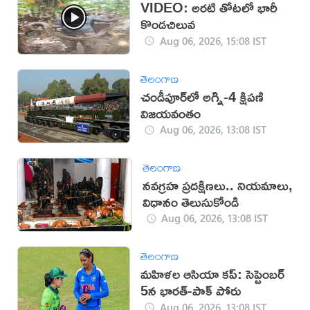
VIDEO: అరటి తోటలో భారీ
కొండచిలువ
Aug 06, 2026, 15:08 IST
తెలంగాణ
చండీపూర్‌లో అగ్ని-4 క్షిపణి
విజయవంతం
Aug 06, 2026, 13:08 IST
తెలంగాణ
నవగ్రహ ప్రదక్షిణలు.. నియమాలు,
విధానం తెలుసుకోండి
Aug 06, 2026, 13:08 IST
తెలంగాణ
మహిళల ఆసియా కప్‌: సెప్టెంబర్
5న భారత్-పాక్ పోరు
Aug 06, 2026, 13:08 IST