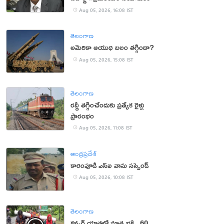
Aug 05, 2026, 16:08 IST
తెలంగాణ
అమెరికా ఆయుధ బలం తగ్గిందా?
Aug 05, 2026, 15:08 IST
తెలంగాణ
రద్దీ తగ్గించేందుకు ప్రత్యేక రైళ్లు
ప్రారంభం
Aug 05, 2026, 11:08 IST
ఆంధ్రప్రదేశ్
కారంపూడి ఎస్ఐ వాసు స‌స్పెండ్‌
Aug 05, 2026, 10:08 IST
తెలంగాణ
కన్వర్ యాత్రలో మాతృభక్తి.. 60