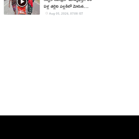
ఏళ్ల తల్లిని పల్లకిలో మోసిన
కొడుకు, కోడలు!
Aug 05, 2026, 07:08 IST