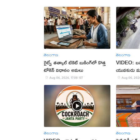
తెలంగాణ
తెలంగాణ
రైల్వే తత్కాల్ టికెట్ బుకింగ్‌లో కొత్త
VIDEO: బస్సు
టోకెన్ విధానం అమలు
యువకుడు మ
Aug 06, 2026, 17:08 IST
Aug 06, 2026
తెలంగాణ
తెలంగాణ