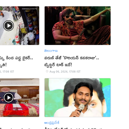
తెలంగాణ
 కింద పడ్డ బైకర్..
వరుణ్ తేజ్ 'కొరియన్ కనకరాజు'..
ృతి!
ట్విట్టర్ టాక్ ఇదే!
, 17:08 IST
Aug 06, 2026, 17:08 IST
ఆంధ్రప్రదేశ్