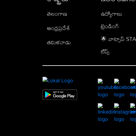
తెలంగాణ
ఉద్యోగాలు
ట్రెండింగ్
ఆంధ్రప్రదేశ్
🌟 వాట్సాప్ S
తమిళనాడు
టిప్స్