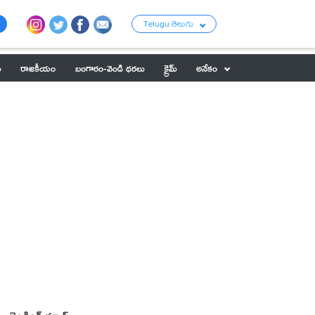
Telugu తెలుగు
ు
రాజకీయం
బంగారం-వెండి ధరలు
క్రైమ్
అనేకం