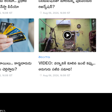
్ మీ అంటూ.. ప్రధాని
డీలిమిటేషన్‌తో మారనున్న పులివెందుల
‌స్టా వీడియో
రిజర్వేషన్?
, 16:08 IST
Aug 06, 2026, 16:08 IST
తెలంగాణ
్ బకాయిలు.. కార్డుదారుడు
VIDEO: వర్షానికి కూలిన ఇంటి కప్పు..
చెల్లిస్తారు?
ఆరుగురు సజీవ సమాధి!
, 16:08 IST
Aug 06, 2026, 16:08 IST
ీలు