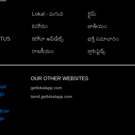
Lokal - మగువ
క్రైమ్
వినోదం
జాతీయం
TATUS
కరోనా అప్‌డేట్స్
భక్తి సమాచారం
రాజకీయం
క్లాసిఫైడ్స్
OUR OTHER WEBSITES
getlokalapp.com
tamil.getlokalapp.com