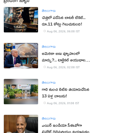
ట్రెండింగ్ న్యూస్
తెలంగాణ
చెత్తలో పడేసిన లాటరీ టికెట్..
రూ.11 కోట్లు గెలుచుకుంది!
Aug 06, 2026, 06:08 IST
తెలంగాణ
అమెరికా అణు వ్యూహంలో
మార్పు?.. టాక్టికల్ ఆయుధాలకు
ప్రాధాన్యం!
Aug 06, 2026, 02:08 IST
తెలంగాణ
గాలి నుంచి నీటిని తయారుచేసిన
13 ఏళ్ల బాలుడు!
Aug 06, 2026, 01:08 IST
తెలంగాణ
ఎయిర్ ఇండియా సీఈవోగా
టెవోల్డే గెబ్రెమరియం నియామకం