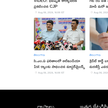
VIDEO: భవిష్యత్ కార్యాచరణ
గెట్ రెడీ విత
ప్రకటించిన CJP
మోదీ మరో ఇన్
Aug 06, 2026, 16:08 IST
Aug 06, 2026
తెలంగాణ
తెలంగాణ
సి.ఎం.ఏ ఫలితాలలో ఆల్ఇండియా
క్రెడిట్ కార్డ
1st ర్యాంకు సాధించిన మాస్టర్‌మైండ్స్
మరణిస్తే ఎవరు 
Aug 06, 2026, 16:08 IST
Aug 06, 2026
రాష్ట్రాలు
ఇతర కేటగిర