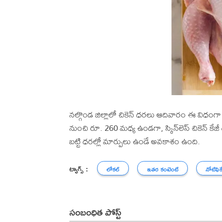
నల్గొండ జిల్లాలో చికెన్ ధరలు ఆదివారం ఈ విధంగా ఉన్న
నుంచి రూ. 260 మధ్య ఉండగా, స్కిన్‌లెస్ చికెన్ క
బట్టి ధరల్లో మార్పులు ఉండే అవకాశం ఉంది.
ట్యాగ్స్ :
లోకల్
ఇతర కంటెంట్
నోటిఫిక
సంబంధిత పోస్ట్