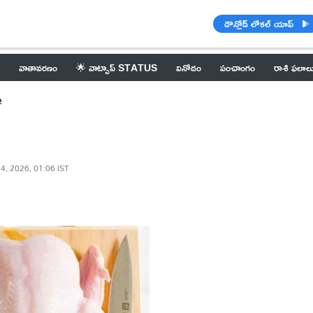
డౌన్లోడ్ లోకల్ యాప్
వాతావరణం
🌟 వాట్సాప్ STATUS
వినోదం
పంచాంగం
రాశి ఫలాల
ం
4, 2026, 01:06 IST