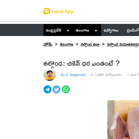
ఆంధ్రప్రదేశ్
తెలంగాణ
ఉద్యోగాలు
ట్రెండింగ్
హోమ్
తెలంగాణ
నల్గొండ జిల్లా
నల్గొండ నియోజకవర్గ
నల్గొండ: చికెన్ ధర ఎంతంటే ?
By K. Nagendar
1209
చూసినవారు
Jun 1