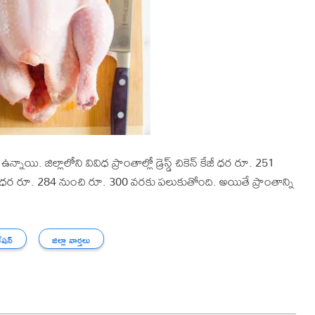
ాయి. జిల్లాలోని వివిధ ప్రాంతాల్లో డ్రెస్డ్ చికెన్ కేజీ ధర రూ. 251
ేజీ ధర రూ. 284 నుంచి రూ. 300 వరకు పలుకుతోంది. అయితే ప్రాంతాన్ని
ేషన్
జిల్లా వార్తలు